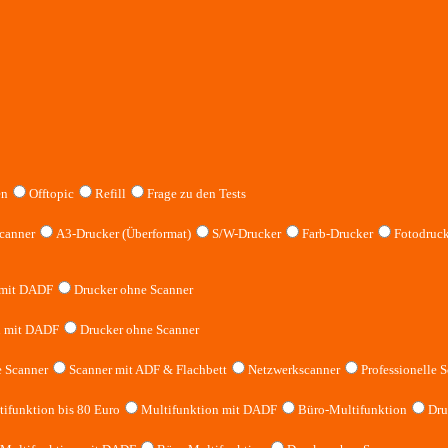
en
Offtopic
Refill
Frage zu den Tests
canner
A3-Drucker (Überformat)
S/W-Drucker
Farb-Drucker
Fotodruck
 mit DADF
Drucker ohne Scanner
n mit DADF
Drucker ohne Scanner
 Scanner
Scanner mit ADF & Flachbett
Netzwerkscanner
Professionelle S
ifunktion bis 80 Euro
Multifunktion mit DADF
Büro-Multifunktion
Dru