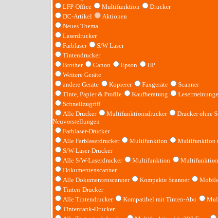
LFP-Office
Multifunktion
Drucker
DC-Artikel
Aktionen
Neues Thema
Laserdrucker
Farblaser
S/W-Laser
Tintendrucker
Brother
Canon
Epson
HP
Weitere Geräte
andere Geräte
Kopierer
Faxgeräte
Scanner
Tinte, Papier & Profile
Kaufberatung
Lesermeinung
Schnellzugriff
Alle Drucker
Multifunktionsdrucker
Drucker ohne S
Neuvorstellungen
Farblaser-Drucker
Alle Farblaserdrucker
Multifunktion
Multifunktion
S/W-Laser-Drucker
Alle S/W-Laserdrucker
Multifunktion
Multifunktio
Dokumentenscanner
Alle Dokumentenscanner
Kompakte Scanner
Mobile
Tinten-Drucker
Alle Tintendrucker
Kompatibel mit Tinten-Abo
Mult
Tintentank-Drucker