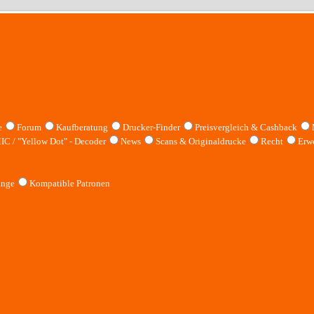
e
Forum
Kaufberatung
Drucker-Finder
Preisvergleich & Cashback
IC / "Yellow Dot" - Decoder
News
Scans & Originaldrucke
Recht
Erwe
inge
Kompatible Patronen