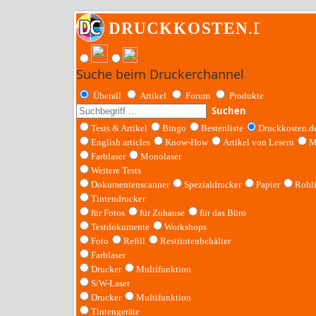
Suche beim Druckerchannel
Überall
Artikel
Forum
Produkte
Suchen
Tests & Artikel
Bingo
Bestenliste
Druckkosten.d
English articles
Know-How
Artikel von Lesern
M
Farblaser
Monolaser
Weitere Tests
Dokumentenscanner
Spezialdrucker
Papier
Rohl
Tintendrucker
für Fotos
für Zuhause
für das Büro
Testdokumente
Workshops
Foto
Refill
Resttintenbehälter
Farblaser
Drucker
Multifunktion
S/W-Laser
Drucker
Multifunktion
Tintengeräte