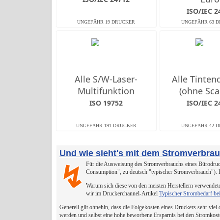
ISO/IEC 2
Alle S/W-Laser-
Alle Tinten
Multifunktion
(ohne Sca
ISO 19752
ISO/IEC 2
Und wie sieht's mit dem Stromverbra
Für die Ausweisung des Stromverbrauchs eines Bürodruck
↯
Consumption", zu deutsch "typischer Stromverbrauch").
Warum sich diese von den meisten Herstellern verwendete
wir im Druckerchannel-Artikel
Typischer Strombedarf be
Generell gilt ohnehin, dass die Folgekosten eines Druckers sehr viel
werden und selbst eine hohe beworbene Ersparnis bei den Stromkost