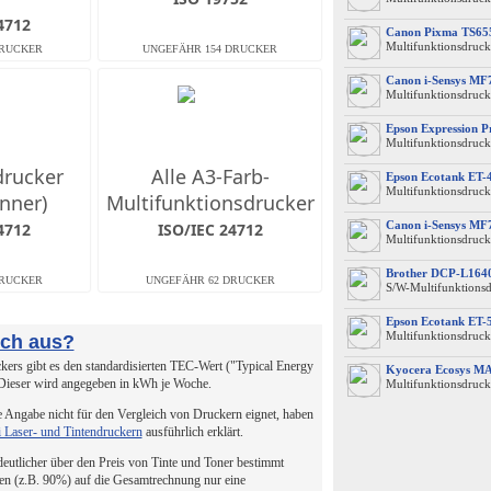
4712
Canon Pixma TS65
Multifunktionsdruck
Canon i-Sensys MF
Multifunktionsdruck
Epson Expression 
Multifunktionsdruck
drucker
Alle A3-Farb-
Epson Ecotank ET-
Multifunktionsdruck
nner)
Multifunktionsdrucker
Canon i-Sensys MF
4712
ISO/IEC 24712
Multifunktionsdruck
Brother DCP-L16
S/W-Multifunktions
Epson Ecotank ET-
Multifunktionsdruck
uch aus?
ers gibt es den standardisierten TEC-Wert ("Typical Energy
Kyocera Ecosys M
 Dieser wird angegeben in kWh je Woche.
Multifunktionsdruck
 Angabe nicht für den Vergleich von Druckern eignet, haben
i Laser- und Tintendruckern
ausführlich erklärt.
 deutlicher über den Preis von Tinte und Toner bestimmt
en (z.B. 90%) auf die Gesamtrechnung nur eine