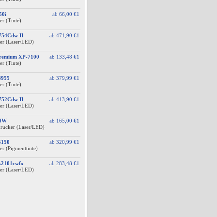
50i
ab
66,00 €
1
er (Tinte)
754Cdw II
ab
471,90 €
1
er (Laser/LED)
Premium XP-7100
ab
133,48 €
1
er (Tinte)
4955
ab
379,99 €
1
er (Tinte)
752Cdw II
ab
413,90 €
1
er (Laser/LED)
40W
ab
165,00 €
1
drucker (Laser/LED)
5150
ab
320,99 €
1
er (Pigmenttinte)
A2101cwfx
ab
283,48 €
1
er (Laser/LED)