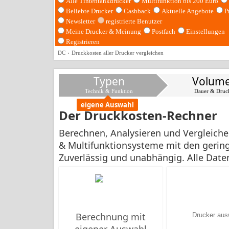
Alle Tintentankdrucker
Multifunktion bis 200 Euro
Beliebte Drucker
Cashback
Aktuelle Angebote
P
Newsletter
registrierte Benutzer
Meine Drucker & Meinung
Postfach
Einstellungen
Registrieren
DC
Druckkosten aller Drucker vergleichen
Typen
Volum
Technik & Funktion
Dauer & Druc
eigene Auswahl
Der Druckkosten-Rechner
Berechnen, Analysieren und Vergleichen
& Multifunktionsysteme mit den gering
Zuverlässig und unabhängig. Alle Dat
Berechnung mit