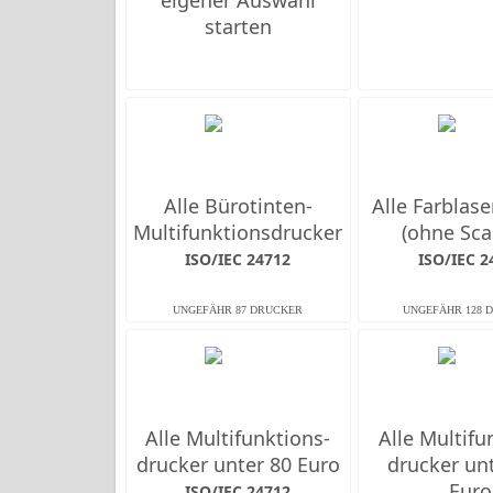
eigener Auswahl
starten
Alle Bürotinten-
Alle Farb­las
Multifunktions­drucker
(ohne Sca
ISO/IEC 24712
ISO/IEC 2
Alle Multifunktions­
Alle Multifu
drucker unter 80 Euro
drucker un
Euro
ISO/IEC 24712