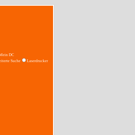
Mein DC
iterte Suche
Laserdrucker