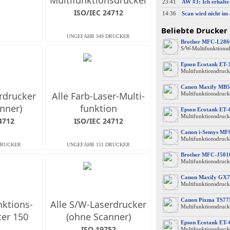
Multifunktions­drucker
23:41
ISO/IEC 24712
14:36
Beliebte Drucker
Brother MFC-L28
S/W-Multifunktions
Epson Ecotank ET-
Multifunktionsdruck
Canon Maxify MB5
erdrucker
Alle Farb-Laser-Multi­
Multifunktionsdruck
nner)
funktion
Epson Ecotank ET-
Multifunktionsdruck
4712
ISO/IEC 24712
Canon i-Sensys M
Multifunktionsdruck
Brother MFC-J50
Multifunktionsdruck
Canon Maxify GX7
Multifunktionsdruck
Canon Pixma TS77
nktions­
Alle S/W-Laserdrucker
Multifunktionsdruck
ter 150
(ohne Scanner)
Epson Ecotank ET-
ISO 19752
Multifunktionsdruck