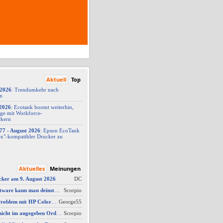
Aktuell
Top
/2026
: Trendumkehr nach
on
2026
: Ecotank boomt weiterhin,
ge mit Workforce-
ckern
77 -
​ August 2026
: Epson EcoTank
x"-
​kompatibler Drucker zu
Aktuelles
Meinungen
cker am 9. August 2026
DC
AW #3: Welche Software kann man deinstallieren - welche ich zwingend erforderlich
Scorpio
AW #14: Scanner Problem mit HP Color Laserjet Pro MFP M479fdw
George55
AW #2: Scan wird nicht im angegeben Ordner gespeichert, wenn vom Bediendisplay gescannt wird
Scorpio