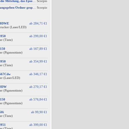
AW #3: Ich erhalte die Mittelung, das Epson Scanner Monitor demnächst nicht mehr vom Mac unterstützt wird
Scorpio
Scan wird nicht im angegeben Ordner gespeichert, wenn vom Bediendisplay gescannt wird
Scorpio
60DWE
ab
284,71 €
1
drucker (Laser/LED)
3950
ab
299,00 €
1
er (Tinte)
150
ab
167,89 €
1
er (Pigmenttinte)
4950
ab
354,99 €
1
er (Tinte)
F667Cdw
ab
346,17 €
1
er (Laser/LED)
10DW
ab
270,17 €
1
er (Pigmenttinte)
150
ab
576,84 €
1
er (Pigmenttinte)
50i
ab
99,90 €
1
er (Tinte)
4951
ab
399,00 €
1
er (Tinte)