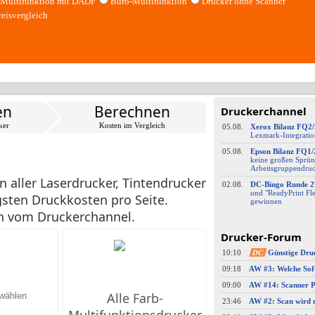
Multifunktion mit DADF
Büro-Multifunktion
Drucker ohne Scanner
reisvergleich
en
Berechnen
Druckerchannel
ker
Kosten im Vergleich
05.08.
Xerox Bilanz FQ2
Lexmark-
​Integrati
05.08.
Epson Bilanz FQ1/
keine großen Sprün
Arbeitsgruppendru
 aller Laserdrucker, Tintendrucker
02.08.
DC-
​Bingo Runde 2
und "ReadyPrint Fle
sten Druckkosten pro Seite.
gewinnen
en vom Druckerchannel.
Drucker-Forum
10:10
DC
Günstige Dru
09:18
09:00
Alle Farb-
23:46