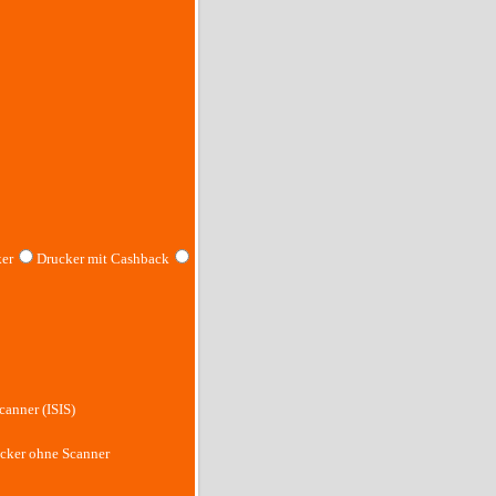
er
Drucker mit Cashback
canner (ISIS)
cker ohne Scanner