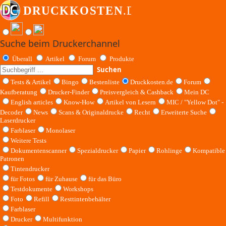
Suche beim Druckerchannel
Überall
Artikel
Forum
Produkte
Suchen
Tests & Artikel
Bingo
Bestenliste
Druckkosten.de
Forum
Kaufberatung
Drucker-Finder
Preisvergleich & Cashback
Mein DC
English articles
Know-How
Artikel von Lesern
MIC / "Yellow Dot" -
Decoder
News
Scans & Originaldrucke
Recht
Erweiterte Suche
Laserdrucker
Farblaser
Monolaser
Weitere Tests
Dokumentenscanner
Spezialdrucker
Papier
Rohlinge
Kompatible
Patronen
Tintendrucker
für Fotos
für Zuhause
für das Büro
Testdokumente
Workshops
Foto
Refill
Resttintenbehälter
Farblaser
Drucker
Multifunktion