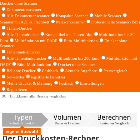
Drucker ohne Scanner
Dokumentenscanner
Alle Dokumentenscanner
Kompakte Scanner
Mobile Scanner
Scanner mit ADF & Flachbett
Netzwerkscanner
Professionelle Scanner (ISIS)
Tinten-Drucker
Alle Tintendrucker
Kompatibel mit Tinten-Abo
Multifunktion bis 80
Euro
Multifunktion mit DADF
Büro-Multifunktion
Drucker ohne
Scanner
Tintentank-Drucker
Alle Tintentankdrucker
Multifunktion bis 200 Euro
Multifunktion mit
DADF
Büro-Multifunktion
Drucker ohne Scanner
Beliebte Drucker
Cashback
Aktuelle Angebote
Preisvergleich
Newsletter
registrierte Benutzer
Meine Drucker & Meinung
Postfach
Einstellungen
Registrieren
DC
Druckkosten aller Drucker vergleichen
Typen
Volumen
Berechnen
Technik & Funktion
Dauer & Drucker
Kosten im Vergleich
eigene Auswahl
Der Druckkosten-Rechner