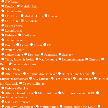
S/W-Laser
Drucker
Multifunktion
Tintengeräte
LFP-Office
Multifunktion
Drucker
DC-Artikel
Aktionen
Neues Thema
Laserdrucker
Farblaser
S/W-Laser
Tintendrucker
Brother
Canon
Epson
HP
Weitere Geräte
andere Geräte
Kopierer
Faxgeräte
Scanner
Tinte, Papier & Profile
Kaufberatung
Lesermeinungen
Offtopic
Refill
Frage zu den Tests
Schnellzugriff
Alle Drucker
Multifunktionsdrucker
Drucker ohne Scanner
A3-
Drucker (Überformat)
S/W-Drucker
Farb-Drucker
Fotodrucker
Drucker
mit Cashback
Neuvorstellungen
Farblaser-Drucker
Alle Farblaserdrucker
Multifunktion
Multifunktion mit DADF
Drucker ohne Scanner
S/W-Laser-Drucker
Alle S/W-Laserdrucker
Multifunktion
Multifunktion mit DADF