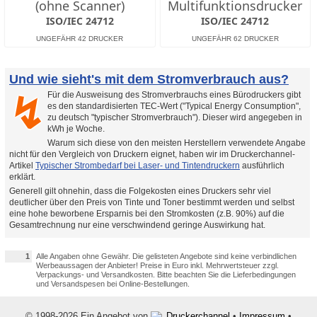
(ohne Scanner)
Multifunktionsdrucker
ISO/IEC 24712
ISO/IEC 24712
Und wie sieht's mit dem Stromverbrauch aus?
Für die Ausweisung des Stromverbrauchs eines Bürodruckers gibt
↯
es den standardisierten TEC-Wert ("Typical Energy Consumption",
zu deutsch "typischer Stromverbrauch"). Dieser wird angegeben in
kWh je Woche.
Warum sich diese von den meisten Herstellern verwendete Angabe
nicht für den Vergleich von Druckern eignet, haben wir im Druckerchannel-
Artikel
Typischer Strombedarf bei Laser- und Tintendruckern
ausführlich
erklärt.
Generell gilt ohnehin, dass die Folgekosten eines Druckers sehr viel
deutlicher über den Preis von Tinte und Toner bestimmt werden und selbst
eine hohe beworbene Ersparnis bei den Stromkosten (z.B. 90%) auf die
Gesamtrechnung nur eine verschwindend geringe Auswirkung hat.
1
Alle Angaben ohne Gewähr. Die gelisteten Angebote sind keine verbindlichen
Werbeaussagen der Anbieter! Preise in Euro inkl. Mehrwertsteuer zzgl.
Verpackungs- und Versandkosten. Bitte beachten Sie die Lieferbedingungen
und Versandspesen bei Online-Bestellungen.
© 1998-2026 Ein Angebot von
Druckerchannel
•
Impressum
•