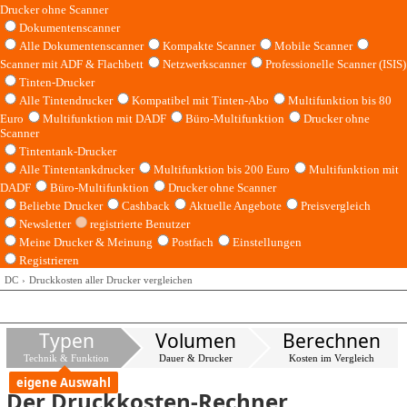
Drucker ohne Scanner
Dokumentenscanner
Alle Dokumentenscanner
Kompakte Scanner
Mobile Scanner
Scanner mit ADF & Flachbett
Netzwerkscanner
Professionelle Scanner (ISIS)
Tinten-Drucker
Alle Tintendrucker
Kompatibel mit Tinten-Abo
Multifunktion bis 80
Euro
Multifunktion mit DADF
Büro-Multifunktion
Drucker ohne
Scanner
Tintentank-Drucker
Alle Tintentankdrucker
Multifunktion bis 200 Euro
Multifunktion mit
DADF
Büro-Multifunktion
Drucker ohne Scanner
Beliebte Drucker
Cashback
Aktuelle Angebote
Preisvergleich
Newsletter
registrierte Benutzer
Meine Drucker & Meinung
Postfach
Einstellungen
Registrieren
DC
Druckkosten aller Drucker vergleichen
Typen
Volumen
Berechnen
Technik & Funktion
Dauer & Drucker
Kosten im Vergleich
eigene Auswahl
Der Druckkosten-Rechner