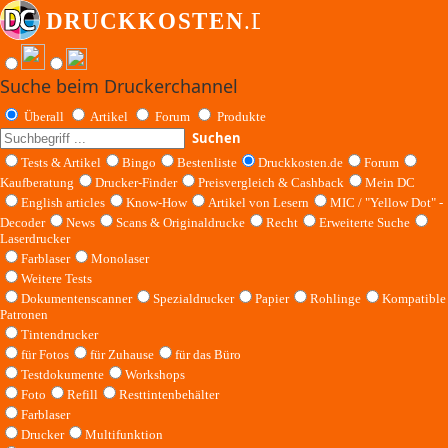
Suche beim Druckerchannel
Überall
Artikel
Forum
Produkte
Suchen
Tests & Artikel
Bingo
Bestenliste
Druckkosten.de
Forum
Kaufberatung
Drucker-Finder
Preisvergleich & Cashback
Mein DC
English articles
Know-How
Artikel von Lesern
MIC / "Yellow Dot" -
Decoder
News
Scans & Originaldrucke
Recht
Erweiterte Suche
Laserdrucker
Farblaser
Monolaser
Weitere Tests
Dokumentenscanner
Spezialdrucker
Papier
Rohlinge
Kompatible
Patronen
Tintendrucker
für Fotos
für Zuhause
für das Büro
Testdokumente
Workshops
Foto
Refill
Resttintenbehälter
Farblaser
Drucker
Multifunktion