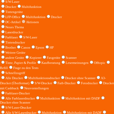
S/W-Laser
Drucker
Multifunktion
Tintengeräte
LFP-Office
Multifunktion
Drucker
DC-Artikel
Aktionen
Neues Thema
Laserdrucker
Farblaser
S/W-Laser
Tintendrucker
Brother
Canon
Epson
HP
Weitere Geräte
andere Geräte
Kopierer
Faxgeräte
Scanner
Tinte, Papier & Profile
Kaufberatung
Lesermeinungen
Offtopic
Refill
Frage zu den Tests
Schnellzugriff
Alle Drucker
Multifunktionsdrucker
Drucker ohne Scanner
A3-
Drucker (Überformat)
S/W-Drucker
Farb-Drucker
Fotodrucker
Drucker
mit Cashback
Neuvorstellungen
Farblaser-Drucker
Alle Farblaserdrucker
Multifunktion
Multifunktion mit DADF
Drucker ohne Scanner
S/W-Laser-Drucker
Alle S/W-Laserdrucker
Multifunktion
Multifunktion mit DADF