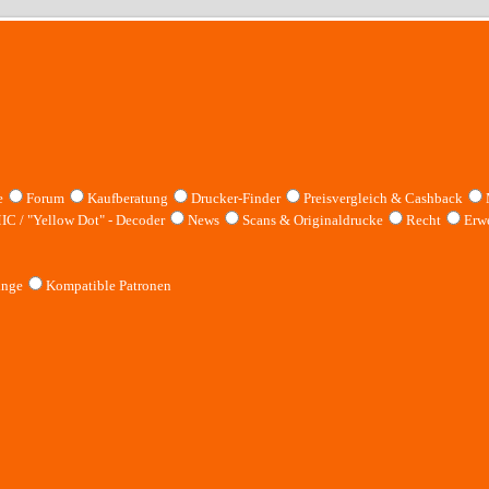
e
Forum
Kaufberatung
Drucker-Finder
Preisvergleich & Cashback
IC / "Yellow Dot" - Decoder
News
Scans & Originaldrucke
Recht
Erwe
inge
Kompatible Patronen