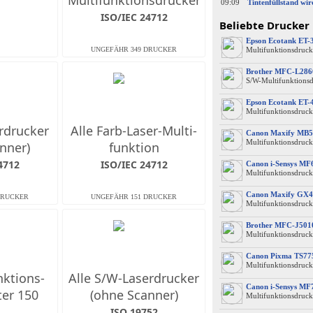
Multifunktions­drucker
09:09
ISO/IEC 24712
Beliebte Drucker
Epson Ecotank ET-
Multifunktionsdruck
Brother MFC-L28
S/W-Multifunktions
Epson Ecotank ET-
Multifunktionsdruck
erdrucker
Alle Farb-Laser-Multi­
Canon Maxify MB5
Multifunktionsdruck
nner)
funktion
4712
ISO/IEC 24712
Canon i-Sensys M
Multifunktionsdruck
Canon Maxify GX4
Multifunktionsdruck
Brother MFC-J50
Multifunktionsdruck
Canon Pixma TS77
Multifunktionsdruck
nktions­
Alle S/W-Laserdrucker
Canon i-Sensys MF
ter 150
(ohne Scanner)
Multifunktionsdruck
ISO 19752