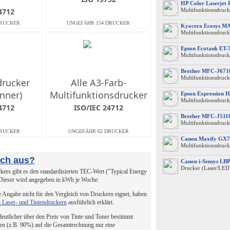
HP Color Laserjet
4712
Multifunktionsdruck
Kyocera Ecosys M
Multifunktionsdruck
Epson Ecotank ET-
Multifunktionsdruck
Brother MFC-J67
Multifunktionsdrucke
drucker
Alle A3-Farb-
nner)
Multifunktionsdrucker
Epson Expression 
Multifunktionsdruck
4712
ISO/IEC 24712
Brother MFC-J51
Multifunktionsdruck
Canon Maxify GX7
Multifunktionsdruck
uch aus?
Canon i-Sensys L
Drucker (Laser/LED
ers gibt es den standardisierten TEC-Wert ("Typical Energy
 Dieser wird angegeben in kWh je Woche.
 Angabe nicht für den Vergleich von Druckern eignet, haben
i Laser- und Tintendruckern
ausführlich erklärt.
 deutlicher über den Preis von Tinte und Toner bestimmt
en (z.B. 90%) auf die Gesamtrechnung nur eine