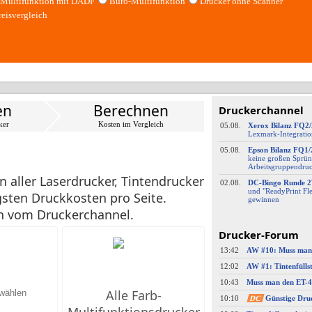
Multifunktion mit DADF
Büro-Multifunktion
Drucker ohne Scanner
reisvergleich
en
Berechnen
Druckerchannel
ker
Kosten im Vergleich
05.08.
Xerox Bilanz FQ2
Lexmark-
​Integrati
05.08.
Epson Bilanz FQ1/
keine großen Sprün
Arbeitsgruppendru
 aller Laserdrucker, Tintendrucker
02.08.
DC-
​Bingo Runde 2
und "ReadyPrint Fle
sten Druckkosten pro Seite.
gewinnen
en vom Druckerchannel.
Drucker-Forum
13:42
12:02
10:43
Alle Farb-
10:10
DC
Günstige Dru