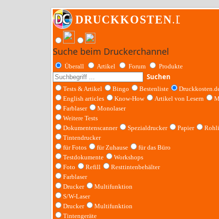
Suche beim Druckerchannel
Überall
Artikel
Forum
Produkte
Suchen
Tests & Artikel
Bingo
Bestenliste
Druckkosten.d
English articles
Know-How
Artikel von Lesern
M
Farblaser
Monolaser
Weitere Tests
Dokumentenscanner
Spezialdrucker
Papier
Rohl
Tintendrucker
für Fotos
für Zuhause
für das Büro
Testdokumente
Workshops
Foto
Refill
Resttintenbehälter
Farblaser
Drucker
Multifunktion
S/W-Laser
Drucker
Multifunktion
Tintengeräte