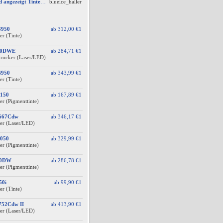
Tintenfüllstand wird angezeigt Tintenfüllstand wird angezeigt, aber unter Druckkopf-Status --
blueice_haller
3950
ab
312,00 €
1
er (Tinte)
60DWE
ab
284,71 €
1
drucker (Laser/LED)
4950
ab
343,99 €
1
er (Tinte)
150
ab
167,89 €
1
er (Pigmenttinte)
F667Cdw
ab
346,17 €
1
er (Laser/LED)
050
ab
329,99 €
1
er (Pigmenttinte)
10DW
ab
286,78 €
1
er (Pigmenttinte)
50i
ab
99,90 €
1
er (Tinte)
752Cdw II
ab
413,90 €
1
er (Laser/LED)