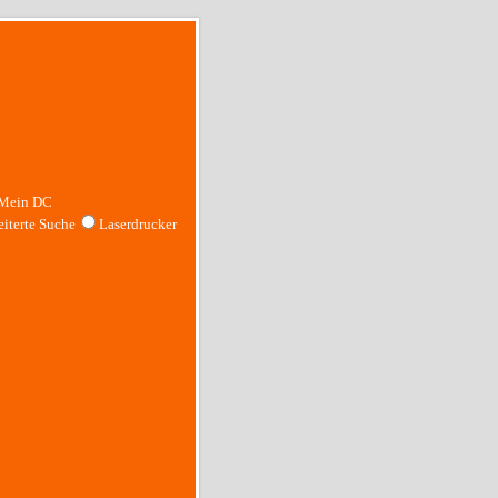
Mein DC
iterte Suche
Laserdrucker