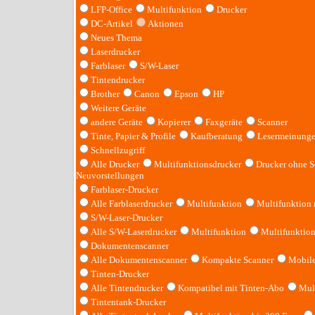
LFP-Office
Multifunktion
Drucker
DC-Artikel
Aktionen
Neues Thema
Laserdrucker
Farblaser
S/W-Laser
Tintendrucker
Brother
Canon
Epson
HP
Weitere Geräte
andere Geräte
Kopierer
Faxgeräte
Scanner
Tinte, Papier & Profile
Kaufberatung
Lesermeinung
Schnellzugriff
Alle Drucker
Multifunktionsdrucker
Drucker ohne S
Neuvorstellungen
Farblaser-Drucker
Alle Farblaserdrucker
Multifunktion
Multifunktion
S/W-Laser-Drucker
Alle S/W-Laserdrucker
Multifunktion
Multifunktio
Dokumentenscanner
Alle Dokumentenscanner
Kompakte Scanner
Mobile
Tinten-Drucker
Alle Tintendrucker
Kompatibel mit Tinten-Abo
Mult
Tintentank-Drucker