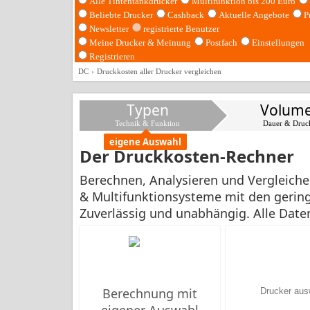
Alle Tintentankdrucker
Multifunktion bis 200 Euro
Beliebte Drucker
Cashback
Aktuelle Angebote
P
Newsletter
registrierte Benutzer
Meine Drucker & Meinung
Postfach
Einstellungen
Registrieren
DC
Druckkosten aller Drucker vergleichen
Typen
Volum
Technik & Funktion
Dauer & Druc
eigene Auswahl
Der Druckkosten-Rechner
Berechnen, Analysieren und Vergleichen
& Multifunktionsysteme mit den gering
Zuverlässig und unabhängig. Alle Dat
Berechnung mit