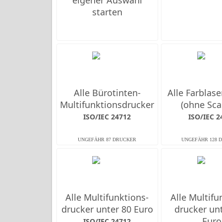
eigener Auswahl
starten
Alle Bürotinten-
Alle Farb­las
Multifunktions­drucker
(ohne Sca
ISO/IEC 24712
ISO/IEC 2
Alle Multifunktions­
Alle Multifu
drucker unter 80 Euro
drucker un
Euro
ISO/IEC 24712