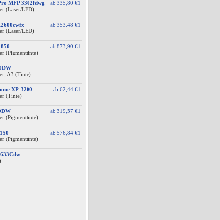
 Pro MFP 3302fdwg
ab
335,80 €
1
er (Laser/LED)
A2600cwfx
ab
353,48 €
1
er (Laser/LED)
5850
ab
873,90 €
1
er (Pigmenttinte)
10DW
r, A3 (Tinte)
Home XP-3200
ab
62,44 €
1
er (Tinte)
10DW
ab
319,57 €
1
er (Pigmenttinte)
150
ab
576,84 €
1
er (Pigmenttinte)
BP633Cdw
)