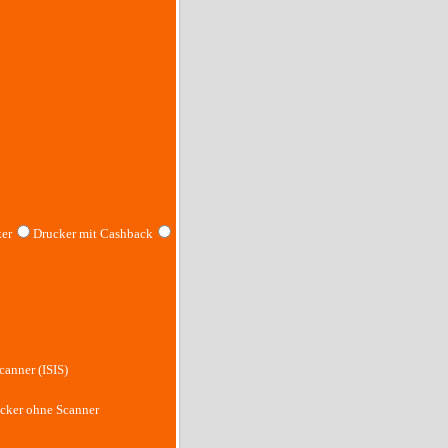
er
Drucker mit Cashback
canner (ISIS)
cker ohne Scanner