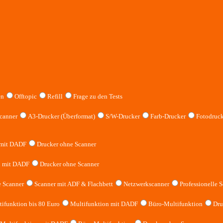
en
Offtopic
Refill
Frage zu den Tests
canner
A3-Drucker (Überformat)
S/W-Drucker
Farb-Drucker
Fotodruck
 mit DADF
Drucker ohne Scanner
n mit DADF
Drucker ohne Scanner
 Scanner
Scanner mit ADF & Flachbett
Netzwerkscanner
Professionelle S
ifunktion bis 80 Euro
Multifunktion mit DADF
Büro-Multifunktion
Dru