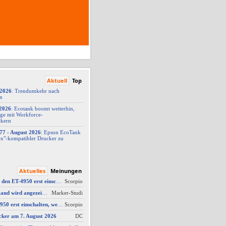
Aktuell
Top
/2026
: Trendumkehr nach
on
2026
: Ecotank boomt weiterhin,
ge mit Workforce-
ckern
77 -
​ August 2026
: Epson EcoTank
x"-
​kompatibler Drucker zu
Aktuelles
Meinungen
AW #10: Muss man den ET-4950 erst einschalten, wenn man vom Mac drucken möchte?
Scorpio
AW #1: Tintenfüllstand wird angezeigt Tintenfüllstand wird angezeigt, aber unter Druckkopf-Status --
Marker-Studi
Muss man den ET-4950 erst einschalten, wenn man vom Mac drucken möchte?
Scorpio
cker am 7. August 2026
DC