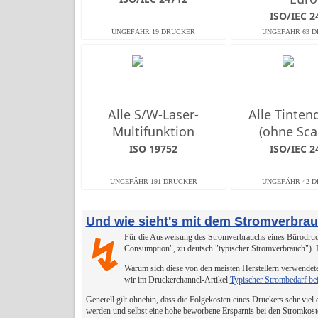
ISO/IEC 2
Alle S/W-Laser-
Alle Tinten
Multifunktion
(ohne Sca
ISO 19752
ISO/IEC 2
Und wie sieht's mit dem Stromverbra
Für die Ausweisung des Stromverbrauchs eines Bürodruck
↯
Consumption", zu deutsch "typischer Stromverbrauch").
Warum sich diese von den meisten Herstellern verwendete
wir im Druckerchannel-Artikel
Typischer Strombedarf be
Generell gilt ohnehin, dass die Folgekosten eines Druckers sehr viel
werden und selbst eine hohe beworbene Ersparnis bei den Stromkost