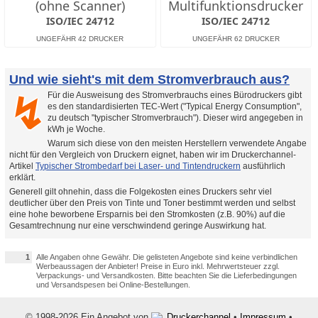
(ohne Scanner)
Multifunktionsdrucker
ISO/IEC 24712
ISO/IEC 24712
Und wie sieht's mit dem Stromverbrauch aus?
Für die Ausweisung des Stromverbrauchs eines Bürodruckers gibt
↯
es den standardisierten TEC-Wert ("Typical Energy Consumption",
zu deutsch "typischer Stromverbrauch"). Dieser wird angegeben in
kWh je Woche.
Warum sich diese von den meisten Herstellern verwendete Angabe
nicht für den Vergleich von Druckern eignet, haben wir im Druckerchannel-
Artikel
Typischer Strombedarf bei Laser- und Tintendruckern
ausführlich
erklärt.
Generell gilt ohnehin, dass die Folgekosten eines Druckers sehr viel
deutlicher über den Preis von Tinte und Toner bestimmt werden und selbst
eine hohe beworbene Ersparnis bei den Stromkosten (z.B. 90%) auf die
Gesamtrechnung nur eine verschwindend geringe Auswirkung hat.
1
Alle Angaben ohne Gewähr. Die gelisteten Angebote sind keine verbindlichen
Werbeaussagen der Anbieter! Preise in Euro inkl. Mehrwertsteuer zzgl.
Verpackungs- und Versandkosten. Bitte beachten Sie die Lieferbedingungen
und Versandspesen bei Online-Bestellungen.
© 1998-2026 Ein Angebot von
Druckerchannel
•
Impressum
•