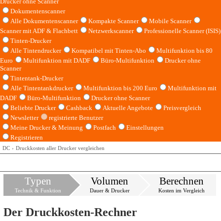
Drucker ohne Scanner
Dokumentenscanner
Alle Dokumentenscanner
Kompakte Scanner
Mobile Scanner
Scanner mit ADF & Flachbett
Netzwerkscanner
Professionelle Scanner (ISIS)
Tinten-Drucker
Alle Tintendrucker
Kompatibel mit Tinten-Abo
Multifunktion bis 80
Euro
Multifunktion mit DADF
Büro-Multifunktion
Drucker ohne
Scanner
Tintentank-Drucker
Alle Tintentankdrucker
Multifunktion bis 200 Euro
Multifunktion mit
DADF
Büro-Multifunktion
Drucker ohne Scanner
Beliebte Drucker
Cashback
Aktuelle Angebote
Preisvergleich
Newsletter
registrierte Benutzer
Meine Drucker & Meinung
Postfach
Einstellungen
Registrieren
DC
Druckkosten aller Drucker vergleichen
Typen
Volumen
Berechnen
Technik & Funktion
Dauer & Drucker
Kosten im Vergleich
Der Druckkosten-Rechner