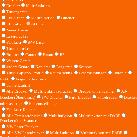
Drucker
Multifunktion
Tintengeräte
LFP-Office
Multifunktion
Drucker
DC-Artikel
Aktionen
Neues Thema
Laserdrucker
Farblaser
S/W-Laser
Tintendrucker
Brother
Canon
Epson
HP
Weitere Geräte
andere Geräte
Kopierer
Faxgeräte
Scanner
Tinte, Papier & Profile
Kaufberatung
Lesermeinungen
Offtopic
Refill
Frage zu den Tests
Schnellzugriff
Alle Drucker
Multifunktionsdrucker
Drucker ohne Scanner
A3-
Drucker (Überformat)
S/W-Drucker
Farb-Drucker
Fotodrucker
Drucker
mit Cashback
Neuvorstellungen
Farblaser-Drucker
Alle Farblaserdrucker
Multifunktion
Multifunktion mit DADF
Drucker ohne Scanner
S/W-Laser-Drucker
Alle S/W-Laserdrucker
Multifunktion
Multifunktion mit DADF