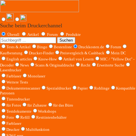
Suche beim Druckerchannel
Überall
Artikel
Forum
Produkte
Suchen
Tests & Artikel
Bingo
Bestenliste
Druckkosten.de
Forum
Kaufberatung
Drucker-Finder
Preisvergleich & Cashback
Mein DC
English articles
Know-How
Artikel von Lesern
MIC / "Yellow Dot" -
Decoder
News
Scans & Originaldrucke
Recht
Erweiterte Suche
Laserdrucker
Farblaser
Monolaser
Weitere Tests
Dokumentenscanner
Spezialdrucker
Papier
Rohlinge
Kompatible
Patronen
Tintendrucker
für Fotos
für Zuhause
für das Büro
Testdokumente
Workshops
Foto
Refill
Resttintenbehälter
Farblaser
Drucker
Multifunktion
S/W-Laser