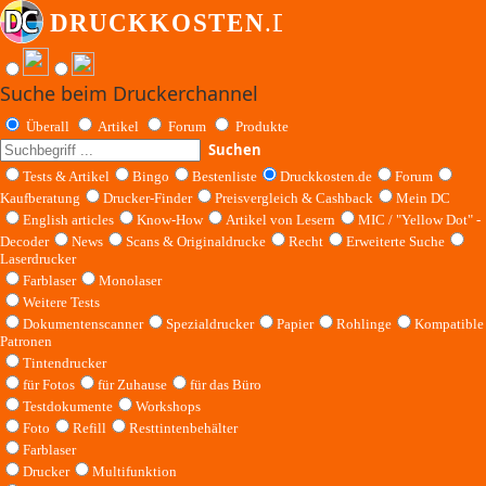
Suche beim Druckerchannel
Überall
Artikel
Forum
Produkte
Suchen
Tests & Artikel
Bingo
Bestenliste
Druckkosten.de
Forum
Kaufberatung
Drucker-Finder
Preisvergleich & Cashback
Mein DC
English articles
Know-How
Artikel von Lesern
MIC / "Yellow Dot" -
Decoder
News
Scans & Originaldrucke
Recht
Erweiterte Suche
Laserdrucker
Farblaser
Monolaser
Weitere Tests
Dokumentenscanner
Spezialdrucker
Papier
Rohlinge
Kompatible
Patronen
Tintendrucker
für Fotos
für Zuhause
für das Büro
Testdokumente
Workshops
Foto
Refill
Resttintenbehälter
Farblaser
Drucker
Multifunktion