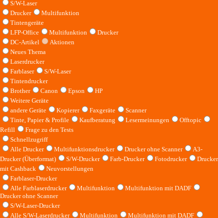
S/W-Laser
Drucker
Multifunktion
Tintengeräte
LFP-Office
Multifunktion
Drucker
DC-Artikel
Aktionen
Neues Thema
Laserdrucker
Farblaser
S/W-Laser
Tintendrucker
Brother
Canon
Epson
HP
Weitere Geräte
andere Geräte
Kopierer
Faxgeräte
Scanner
Tinte, Papier & Profile
Kaufberatung
Lesermeinungen
Offtopic
Refill
Frage zu den Tests
Schnellzugriff
Alle Drucker
Multifunktionsdrucker
Drucker ohne Scanner
A3-
Drucker (Überformat)
S/W-Drucker
Farb-Drucker
Fotodrucker
Drucker
mit Cashback
Neuvorstellungen
Farblaser-Drucker
Alle Farblaserdrucker
Multifunktion
Multifunktion mit DADF
Drucker ohne Scanner
S/W-Laser-Drucker
Alle S/W-Laserdrucker
Multifunktion
Multifunktion mit DADF