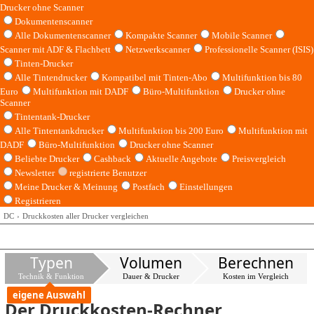
Drucker ohne Scanner
Dokumentenscanner
Alle Dokumentenscanner
Kompakte Scanner
Mobile Scanner
Scanner mit ADF & Flachbett
Netzwerkscanner
Professionelle Scanner (ISIS)
Tinten-Drucker
Alle Tintendrucker
Kompatibel mit Tinten-Abo
Multifunktion bis 80
Euro
Multifunktion mit DADF
Büro-Multifunktion
Drucker ohne
Scanner
Tintentank-Drucker
Alle Tintentankdrucker
Multifunktion bis 200 Euro
Multifunktion mit
DADF
Büro-Multifunktion
Drucker ohne Scanner
Beliebte Drucker
Cashback
Aktuelle Angebote
Preisvergleich
Newsletter
registrierte Benutzer
Meine Drucker & Meinung
Postfach
Einstellungen
Registrieren
DC
Druckkosten aller Drucker vergleichen
Typen
Volumen
Berechnen
Technik & Funktion
Dauer & Drucker
Kosten im Vergleich
eigene Auswahl
Der Druckkosten-Rechner