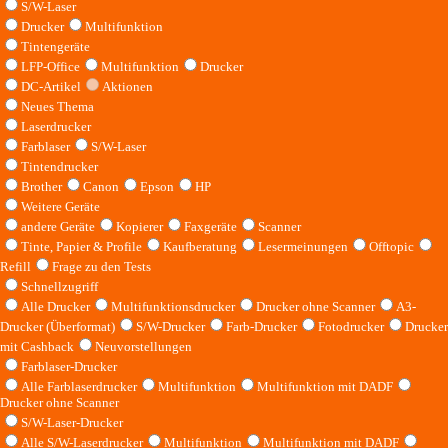
S/W-Laser
Drucker
Multifunktion
Tintengeräte
LFP-Office
Multifunktion
Drucker
DC-Artikel
Aktionen
Neues Thema
Laserdrucker
Farblaser
S/W-Laser
Tintendrucker
Brother
Canon
Epson
HP
Weitere Geräte
andere Geräte
Kopierer
Faxgeräte
Scanner
Tinte, Papier & Profile
Kaufberatung
Lesermeinungen
Offtopic
Refill
Frage zu den Tests
Schnellzugriff
Alle Drucker
Multifunktionsdrucker
Drucker ohne Scanner
A3-
Drucker (Überformat)
S/W-Drucker
Farb-Drucker
Fotodrucker
Drucker
mit Cashback
Neuvorstellungen
Farblaser-Drucker
Alle Farblaserdrucker
Multifunktion
Multifunktion mit DADF
Drucker ohne Scanner
S/W-Laser-Drucker
Alle S/W-Laserdrucker
Multifunktion
Multifunktion mit DADF