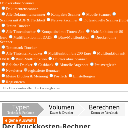
Drucker ohne Scanner
Dokumentenscanner
Alle Dokumentenscanner
Kompakte Scanner
Mobile Scanner
Scanner mit ADF & Flachbett
Netzwerkscanner
Professionelle Scanner (ISIS)
Tinten-Drucker
Alle Tintendrucker
Kompatibel mit Tinten-Abo
Multifunktion bis 80
Euro
Multifunktion mit DADF
Büro-Multifunktion
Drucker ohne
Scanner
Tintentank-Drucker
Alle Tintentankdrucker
Multifunktion bis 200 Euro
Multifunktion mit
DADF
Büro-Multifunktion
Drucker ohne Scanner
Beliebte Drucker
Cashback
Aktuelle Angebote
Preisvergleich
Newsletter
registrierte Benutzer
Meine Drucker & Meinung
Postfach
Einstellungen
Registrieren
DC
Druckkosten aller Drucker vergleichen
Typen
Volumen
Berechnen
Technik & Funktion
Dauer & Drucker
Kosten im Vergleich
eigene Auswahl
Der Druckkosten-Rechner