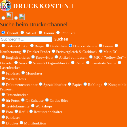
Suche beim Druckerchannel
Überall
Artikel
Forum
Produkte
Suchen
Tests & Artikel
Bingo
Bestenliste
Druckkosten.de
Forum
Kaufberatung
Drucker-Finder
Preisvergleich & Cashback
Mein DC
English articles
Know-How
Artikel von Lesern
MIC / "Yellow Dot" -
Decoder
News
Scans & Originaldrucke
Recht
Erweiterte Suche
Laserdrucker
Farblaser
Monolaser
Weitere Tests
Dokumentenscanner
Spezialdrucker
Papier
Rohlinge
Kompatible
Patronen
Tintendrucker
für Fotos
für Zuhause
für das Büro
Testdokumente
Workshops
Foto
Refill
Resttintenbehälter
Farblaser
Drucker
Multifunktion