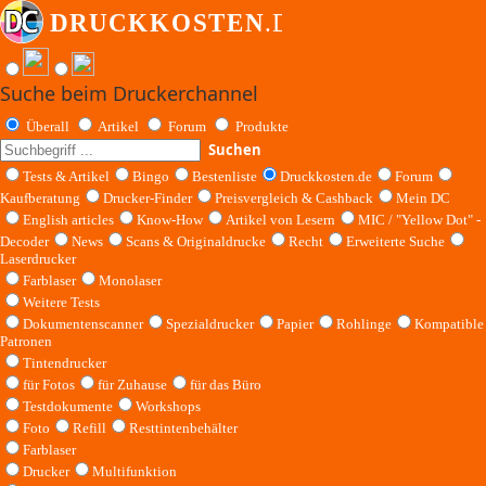
Suche beim Druckerchannel
Überall
Artikel
Forum
Produkte
Suchen
Tests & Artikel
Bingo
Bestenliste
Druckkosten.de
Forum
Kaufberatung
Drucker-Finder
Preisvergleich & Cashback
Mein DC
English articles
Know-How
Artikel von Lesern
MIC / "Yellow Dot" -
Decoder
News
Scans & Originaldrucke
Recht
Erweiterte Suche
Laserdrucker
Farblaser
Monolaser
Weitere Tests
Dokumentenscanner
Spezialdrucker
Papier
Rohlinge
Kompatible
Patronen
Tintendrucker
für Fotos
für Zuhause
für das Büro
Testdokumente
Workshops
Foto
Refill
Resttintenbehälter
Farblaser
Drucker
Multifunktion