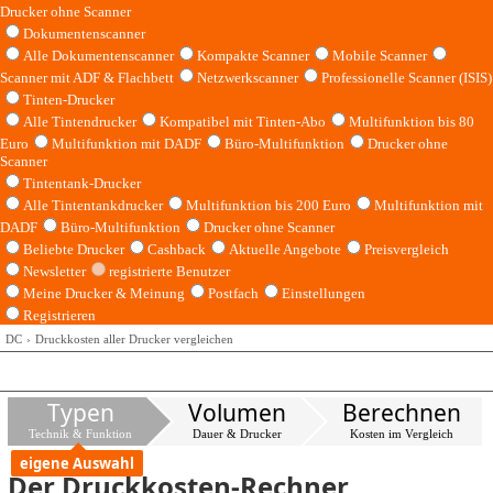
Drucker ohne Scanner
Dokumentenscanner
Alle Dokumentenscanner
Kompakte Scanner
Mobile Scanner
Scanner mit ADF & Flachbett
Netzwerkscanner
Professionelle Scanner (ISIS)
Tinten-Drucker
Alle Tintendrucker
Kompatibel mit Tinten-Abo
Multifunktion bis 80
Euro
Multifunktion mit DADF
Büro-Multifunktion
Drucker ohne
Scanner
Tintentank-Drucker
Alle Tintentankdrucker
Multifunktion bis 200 Euro
Multifunktion mit
DADF
Büro-Multifunktion
Drucker ohne Scanner
Beliebte Drucker
Cashback
Aktuelle Angebote
Preisvergleich
Newsletter
registrierte Benutzer
Meine Drucker & Meinung
Postfach
Einstellungen
Registrieren
DC
Druckkosten aller Drucker vergleichen
Typen
Volumen
Berechnen
Technik & Funktion
Dauer & Drucker
Kosten im Vergleich
eigene Auswahl
Der Druckkosten-Rechner