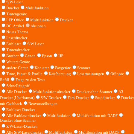
S/W-Laser
Drucker
Multifunktion
Tintengeräte
LFP-Office
Multifunktion
Drucker
DC-Artikel
Aktionen
Neues Thema
Laserdrucker
Farblaser
S/W-Laser
Tintendrucker
Brother
Canon
Epson
HP
Weitere Geräte
andere Geräte
Kopierer
Faxgeräte
Scanner
Tinte, Papier & Profile
Kaufberatung
Lesermeinungen
Offtopic
Refill
Frage zu den Tests
Schnellzugriff
Alle Drucker
Multifunktionsdrucker
Drucker ohne Scanner
A3-
Drucker (Überformat)
S/W-Drucker
Farb-Drucker
Fotodrucker
Drucker
mit Cashback
Neuvorstellungen
Farblaser-Drucker
Alle Farblaserdrucker
Multifunktion
Multifunktion mit DADF
Drucker ohne Scanner
S/W-Laser-Drucker
Alle S/W-Laserdrucker
Multifunktion
Multifunktion mit DADF