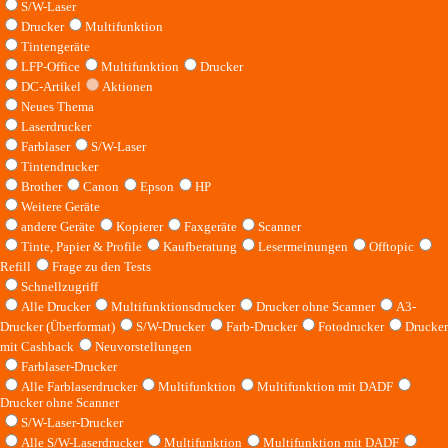
S/W-Laser
Drucker
Multifunktion
Tintengeräte
LFP-Office
Multifunktion
Drucker
DC-Artikel
Aktionen
Neues Thema
Laserdrucker
Farblaser
S/W-Laser
Tintendrucker
Brother
Canon
Epson
HP
Weitere Geräte
andere Geräte
Kopierer
Faxgeräte
Scanner
Tinte, Papier & Profile
Kaufberatung
Lesermeinungen
Offtopic
Refill
Frage zu den Tests
Schnellzugriff
Alle Drucker
Multifunktionsdrucker
Drucker ohne Scanner
A3-
Drucker (Überformat)
S/W-Drucker
Farb-Drucker
Fotodrucker
Drucker
mit Cashback
Neuvorstellungen
Farblaser-Drucker
Alle Farblaserdrucker
Multifunktion
Multifunktion mit DADF
Drucker ohne Scanner
S/W-Laser-Drucker
Alle S/W-Laserdrucker
Multifunktion
Multifunktion mit DADF