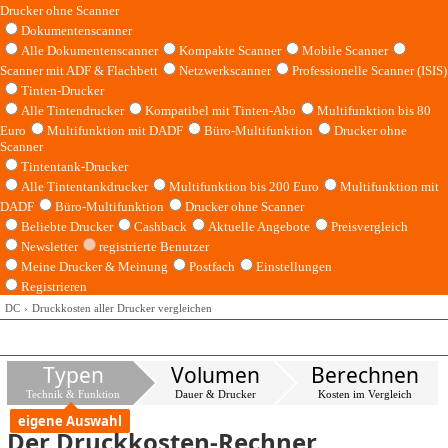
Drucker ohne Scanner
Dokumentenscanner
Alle Dokumentenscanner
Kompakte Scanner
Mobile Scanner
Scanner mit ADF & Flachbett
Netzwerkscanner
Professionelle Scanner (ISIS)
Tinten-Drucker
Alle Tintendrucker
Kompatibel mit Tinten-Abo
Multifunktion bis 80
Euro
Multifunktion mit DADF
Büro-Multifunktion
Drucker ohne
Scanner
Tintentank-Drucker
Alle Tintentankdrucker
Multifunktion bis 200 Euro
Multifunktion mit
DADF
Büro-Multifunktion
Drucker ohne Scanner
Beliebte Drucker
Cashback
Aktuelle Angebote
Preisvergleich
Newsletter
registrierte Benutzer
Meine Drucker & Meinung
Postfach
Einstellungen
Registrieren
DC
Druckkosten aller Drucker vergleichen
Typen
Volumen
Berechnen
Technik & Funktion
Dauer & Drucker
Kosten im Vergleich
eigene Auswahl
Der Druckkosten-Rechner