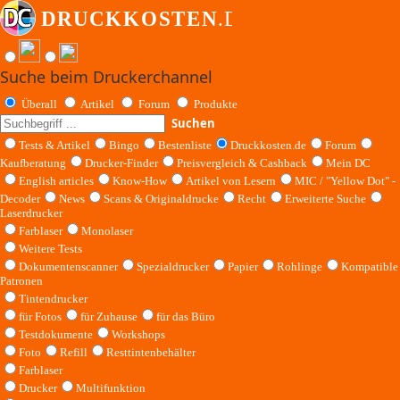
Suche beim Druckerchannel
Überall
Artikel
Forum
Produkte
Suchen
Tests & Artikel
Bingo
Bestenliste
Druckkosten.de
Forum
Kaufberatung
Drucker-Finder
Preisvergleich & Cashback
Mein DC
English articles
Know-How
Artikel von Lesern
MIC / "Yellow Dot" -
Decoder
News
Scans & Originaldrucke
Recht
Erweiterte Suche
Laserdrucker
Farblaser
Monolaser
Weitere Tests
Dokumentenscanner
Spezialdrucker
Papier
Rohlinge
Kompatible
Patronen
Tintendrucker
für Fotos
für Zuhause
für das Büro
Testdokumente
Workshops
Foto
Refill
Resttintenbehälter
Farblaser
Drucker
Multifunktion