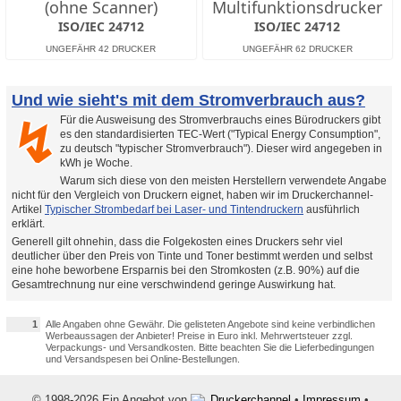
(ohne Scanner)
Multifunktionsdrucker
ISO/IEC 24712
ISO/IEC 24712
Und wie sieht's mit dem Stromverbrauch aus?
Für die Ausweisung des Stromverbrauchs eines Bürodruckers gibt
↯
es den standardisierten TEC-Wert ("Typical Energy Consumption",
zu deutsch "typischer Stromverbrauch"). Dieser wird angegeben in
kWh je Woche.
Warum sich diese von den meisten Herstellern verwendete Angabe
nicht für den Vergleich von Druckern eignet, haben wir im Druckerchannel-
Artikel
Typischer Strombedarf bei Laser- und Tintendruckern
ausführlich
erklärt.
Generell gilt ohnehin, dass die Folgekosten eines Druckers sehr viel
deutlicher über den Preis von Tinte und Toner bestimmt werden und selbst
eine hohe beworbene Ersparnis bei den Stromkosten (z.B. 90%) auf die
Gesamtrechnung nur eine verschwindend geringe Auswirkung hat.
1
Alle Angaben ohne Gewähr. Die gelisteten Angebote sind keine verbindlichen
Werbeaussagen der Anbieter! Preise in Euro inkl. Mehrwertsteuer zzgl.
Verpackungs- und Versandkosten. Bitte beachten Sie die Lieferbedingungen
und Versandspesen bei Online-Bestellungen.
© 1998-2026 Ein Angebot von
Druckerchannel
•
Impressum
•