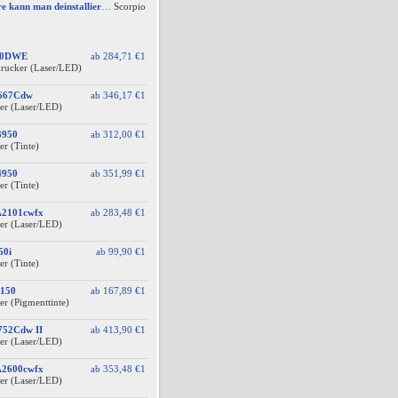
Welche Software kann man deinstallieren - welche ich zwingend erforderlich
Scorpio
60DWE
ab
284,71 €
1
drucker (Laser/LED)
F667Cdw
ab
346,17 €
1
er (Laser/LED)
3950
ab
312,00 €
1
er (Tinte)
4950
ab
351,99 €
1
er (Tinte)
A2101cwfx
ab
283,48 €
1
er (Laser/LED)
50i
ab
99,90 €
1
er (Tinte)
150
ab
167,89 €
1
er (Pigmenttinte)
752Cdw II
ab
413,90 €
1
er (Laser/LED)
A2600cwfx
ab
353,48 €
1
er (Laser/LED)