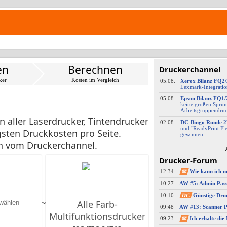
en
Berechnen
Druckerchannel
ker
Kosten im Vergleich
05.08.
Xerox Bilanz FQ2
Lexmark-
​Integrati
05.08.
Epson Bilanz FQ1/
keine großen Sprün
Arbeitsgruppendru
 aller Laserdrucker, Tintendrucker
02.08.
DC-
​Bingo Runde 2
und "ReadyPrint Fle
sten Druckkosten pro Seite.
gewinnen
en vom Druckerchannel.
Drucker-Forum
12:34
✉
10:27
10:10
DC
Günstige Dru
Alle Farb-
09:48
Multifunktions­drucker
09:23
✉