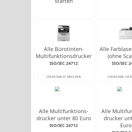
starten
Alle Bürotinten-
Alle Farb­las
Multifunktions­drucker
(ohne Sca
ISO/IEC 24712
ISO/IEC 2
Alle Multifunktions­
Alle Multifu
drucker unter 80 Euro
drucker un
Euro
ISO/IEC 24712