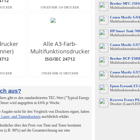
4712
Brother MFC-J50
Multifunktionsdruck
Canon Maxify GX4
Multifunktionsdruck
HP Smart Tank 700
Multifunktionsdruck
drucker
Alle A3-Farb-
Canon Maxify GX7
Multifunktionsdruck
nner)
Multifunktionsdrucker
4712
ISO/IEC 24712
Brother DCP-T58
Multifunktionsdruck
Canon Maxify GX7
Multifunktionsdruck
Epson Ecotank ET-
uch aus?
Multifunktionsdruck
ers gibt es den standardisierten TEC-Wert ("Typical Energy
Kyocera Ecosys P
 Dieser wird angegeben in kWh je Woche.
Drucker (Laser/LED
 Angabe nicht für den Vergleich von Druckern eignet, haben
i Laser- und Tintendruckern
ausführlich erklärt.
 deutlicher über den Preis von Tinte und Toner bestimmt
en (z.B. 90%) auf die Gesamtrechnung nur eine