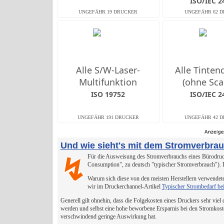
ISO/IEC 2
Alle S/W-Laser-
Alle Tinten
Multifunktion
(ohne Sca
ISO 19752
ISO/IEC 2
Und wie sieht's mit dem Stromverbra
Für die Ausweisung des Stromverbrauchs eines Bürodruck
↯
Consumption", zu deutsch "typischer Stromverbrauch").
Warum sich diese von den meisten Herstellern verwendete
wir im Druckerchannel-Artikel
Typischer Strombedarf be
Generell gilt ohnehin, dass die Folgekosten eines Druckers sehr viel
werden und selbst eine hohe beworbene Ersparnis bei den Stromkost
verschwindend geringe Auswirkung hat.