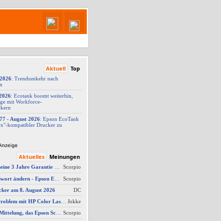
Aktuell
Top
/2026
: Trendumkehr nach
on
2026
: Ecotank boomt weiterhin,
ge mit Workforce-
ckern
77 -
​ August 2026
: Epson EcoTank
x"-
​kompatibler Drucker zu
Aktuelles
Meinungen
Wie kann ich meine 3 Jahre Garantie nach Registrierung prüfen?
Scorpio
AW #5: Admin Passwort ändern - Epson ET-4950
Scorpio
cker am 8. August 2026
DC
AW #13: Scanner Problem mit HP Color Laserjet Pro MFP M479fdw
Jokke
Ich erhalte die Mittelung, das Epson Scanner Monitor demnächst nicht mehr vom Mac unterstützt wird
Scorpio