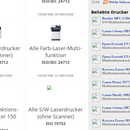
ISO/IEC 24712
23:16
✉
Beliebte Drucker
Brother MFC-L28
S/W-Multifunktions
Canon i-Sensys M
Multifunktionsdruck
Epson Ecotank ET-
erdrucker
Alle Farb-Laser-Multi­
Multifunktionsdruck
nner)
funktion
Epson Ecotank ET-
Multifunktionsdruck
4712
ISO/IEC 24712
Kyocera Ecosys M
Multifunktionsdruck
Canon Pixma TS77
Multifunktionsdruck
Canon Maxify MB5
Multifunktionsdruck
nktions­
Alle S/W-Laserdrucker
Canon i-Sensys MF
Multifunktionsdruck
ter 150
(ohne Scanner)
Kyocera Ecosys M
ISO 19752
Multifunktionsdruck