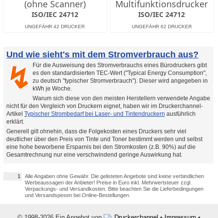
(ohne Scanner)
Multifunktionsdrucker
ISO/IEC 24712
ISO/IEC 24712
Und wie sieht's mit dem Stromverbrauch aus?
Für die Ausweisung des Stromverbrauchs eines Bürodruckers gibt
↯
es den standardisierten TEC-Wert ("Typical Energy Consumption",
zu deutsch "typischer Stromverbrauch"). Dieser wird angegeben in
kWh je Woche.
Warum sich diese von den meisten Herstellern verwendete Angabe
nicht für den Vergleich von Druckern eignet, haben wir im Druckerchannel-
Artikel
Typischer Strombedarf bei Laser- und Tintendruckern
ausführlich
erklärt.
Generell gilt ohnehin, dass die Folgekosten eines Druckers sehr viel
deutlicher über den Preis von Tinte und Toner bestimmt werden und selbst
eine hohe beworbene Ersparnis bei den Stromkosten (z.B. 90%) auf die
Gesamtrechnung nur eine verschwindend geringe Auswirkung hat.
1
Alle Angaben ohne Gewähr. Die gelisteten Angebote sind keine verbindlichen
Werbeaussagen der Anbieter! Preise in Euro inkl. Mehrwertsteuer zzgl.
Verpackungs- und Versandkosten. Bitte beachten Sie die Lieferbedingungen
und Versandspesen bei Online-Bestellungen.
© 1998-2026 Ein Angebot von
Druckerchannel
•
Impressum
•