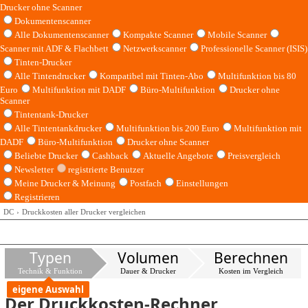
Drucker ohne Scanner
Dokumentenscanner
Alle Dokumentenscanner
Kompakte Scanner
Mobile Scanner
Scanner mit ADF & Flachbett
Netzwerkscanner
Professionelle Scanner (ISIS)
Tinten-Drucker
Alle Tintendrucker
Kompatibel mit Tinten-Abo
Multifunktion bis 80
Euro
Multifunktion mit DADF
Büro-Multifunktion
Drucker ohne
Scanner
Tintentank-Drucker
Alle Tintentankdrucker
Multifunktion bis 200 Euro
Multifunktion mit
DADF
Büro-Multifunktion
Drucker ohne Scanner
Beliebte Drucker
Cashback
Aktuelle Angebote
Preisvergleich
Newsletter
registrierte Benutzer
Meine Drucker & Meinung
Postfach
Einstellungen
Registrieren
DC
Druckkosten aller Drucker vergleichen
Typen
Volumen
Berechnen
Technik & Funktion
Dauer & Drucker
Kosten im Vergleich
eigene Auswahl
Der Druckkosten-Rechner