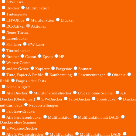
S/W-Laser
Drucker
Multifunktion
Tintengeräte
LFP-Office
Multifunktion
Drucker
DC-Artikel
Aktionen
Neues Thema
Laserdrucker
Farblaser
S/W-Laser
Tintendrucker
Brother
Canon
Epson
HP
Weitere Geräte
andere Geräte
Kopierer
Faxgeräte
Scanner
Tinte, Papier & Profile
Kaufberatung
Lesermeinungen
Offtopic
Refill
Frage zu den Tests
Schnellzugriff
Alle Drucker
Multifunktionsdrucker
Drucker ohne Scanner
A3-
Drucker (Überformat)
S/W-Drucker
Farb-Drucker
Fotodrucker
Drucker
mit Cashback
Neuvorstellungen
Farblaser-Drucker
Alle Farblaserdrucker
Multifunktion
Multifunktion mit DADF
Drucker ohne Scanner
S/W-Laser-Drucker
Alle S/W-Laserdrucker
Multifunktion
Multifunktion mit DADF