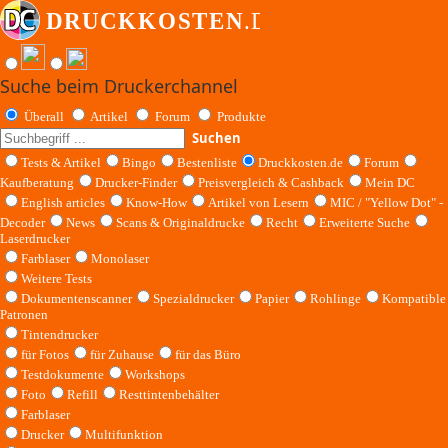
Suche beim Druckerchannel
Überall
Artikel
Forum
Produkte
Suchen
Tests & Artikel
Bingo
Bestenliste
Druckkosten.de
Forum
Kaufberatung
Drucker-Finder
Preisvergleich & Cashback
Mein DC
English articles
Know-How
Artikel von Lesern
MIC / "Yellow Dot" -
Decoder
News
Scans & Originaldrucke
Recht
Erweiterte Suche
Laserdrucker
Farblaser
Monolaser
Weitere Tests
Dokumentenscanner
Spezialdrucker
Papier
Rohlinge
Kompatible
Patronen
Tintendrucker
für Fotos
für Zuhause
für das Büro
Testdokumente
Workshops
Foto
Refill
Resttintenbehälter
Farblaser
Drucker
Multifunktion