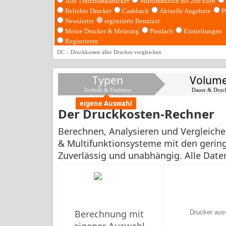
Alle Tintentankdrucker
Multifunktion bis 200 Euro
Beliebte Drucker
Cashback
Aktuelle Angebote
P
Newsletter
registrierte Benutzer
Meine Drucker & Meinung
Postfach
Einstellungen
Registrieren
DC
Druckkosten aller Drucker vergleichen
Typen
Volum
Technik & Funktion
Dauer & Druc
eigene Auswahl
Der Druckkosten-Rechner
Berechnen, Analysieren und Vergleichen
& Multifunktionsysteme mit den gering
Zuverlässig und unabhängig. Alle Dat
Berechnung mit