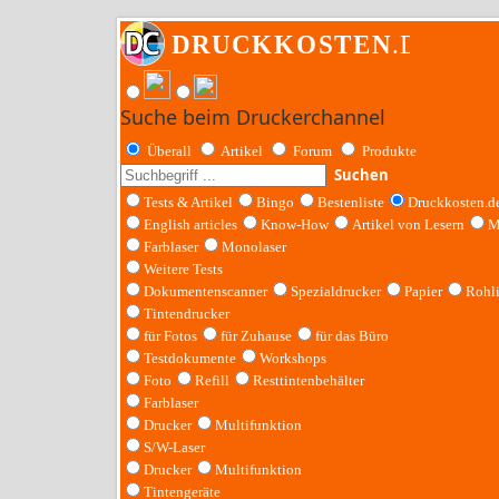
Suche beim Druckerchannel
Überall
Artikel
Forum
Produkte
Suchen
Tests & Artikel
Bingo
Bestenliste
Druckkosten.d
English articles
Know-How
Artikel von Lesern
M
Farblaser
Monolaser
Weitere Tests
Dokumentenscanner
Spezialdrucker
Papier
Rohl
Tintendrucker
für Fotos
für Zuhause
für das Büro
Testdokumente
Workshops
Foto
Refill
Resttintenbehälter
Farblaser
Drucker
Multifunktion
S/W-Laser
Drucker
Multifunktion
Tintengeräte