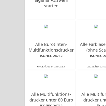
eigener Auswahl
starten
Alle Bürotinten-
Alle Farb­las
Multifunktions­drucker
(ohne Sca
ISO/IEC 24712
ISO/IEC 2
Alle Multifunktions­
Alle Multifu
drucker unter 80 Euro
drucker un
Euro
ISO/IEC 24712