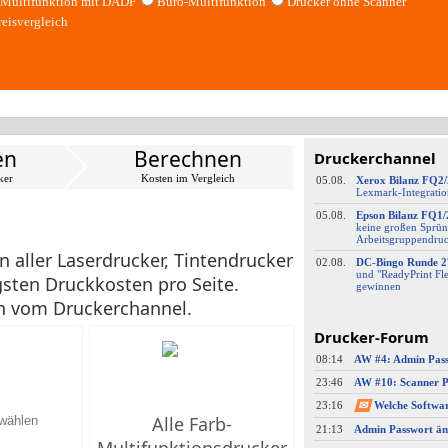
Multifunktion mit DADF
Büro-Multifunktion
Drucker ohne Scanner
reisvergleich
en
Berechnen
Druckerchannel
ker
Kosten im Vergleich
05.08.
Xerox Bilanz FQ2
Lexmark-
​Integrati
05.08.
Epson Bilanz FQ1/
keine großen Sprün
Arbeitsgruppendru
 aller Laserdrucker, Tintendrucker
02.08.
DC-
​Bingo Runde 2
und "ReadyPrint Fle
sten Druckkosten pro Seite.
gewinnen
en vom Druckerchannel.
Drucker-Forum
08:14
23:46
23:16
✉
Alle Farb-
21:13
Admin Passwort än