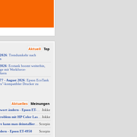
Aktuell
Top
/2026
: Trendumkehr nach
on
2026
: Ecotank boomt weiterhin,
ge mit Workforce-
ckern
77 -
​ August 2026
: Epson EcoTank
x"-
​kompatibler Drucker zu
Aktuelles
Meinungen
AW #4: Admin Passwort ändern - Epson ET-4950
Jokke
AW #10: Scanner Problem mit HP Color Laserjet Pro MFP M479fdw
Jokke
Welche Software kann man deinstallieren - welche ich zwingend erforderlich
Scorpio
dern - Epson ET-4950
Scorpio