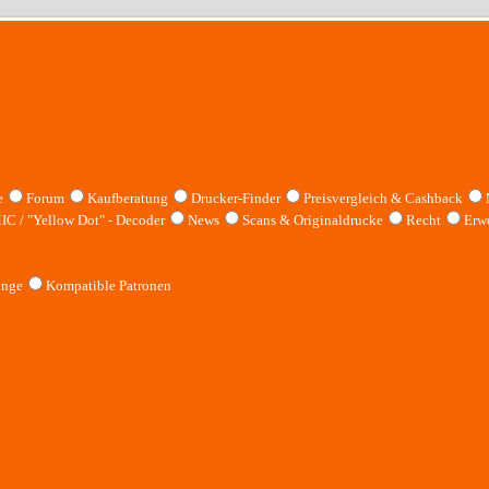
e
Forum
Kaufberatung
Drucker-Finder
Preisvergleich & Cashback
IC / "Yellow Dot" - Decoder
News
Scans & Originaldrucke
Recht
Erwe
inge
Kompatible Patronen