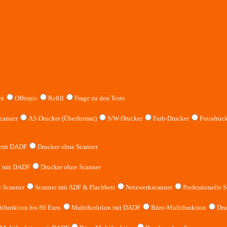
en
Offtopic
Refill
Frage zu den Tests
canner
A3-Drucker (Überformat)
S/W-Drucker
Farb-Drucker
Fotodruck
 mit DADF
Drucker ohne Scanner
n mit DADF
Drucker ohne Scanner
 Scanner
Scanner mit ADF & Flachbett
Netzwerkscanner
Professionelle S
ifunktion bis 80 Euro
Multifunktion mit DADF
Büro-Multifunktion
Dru