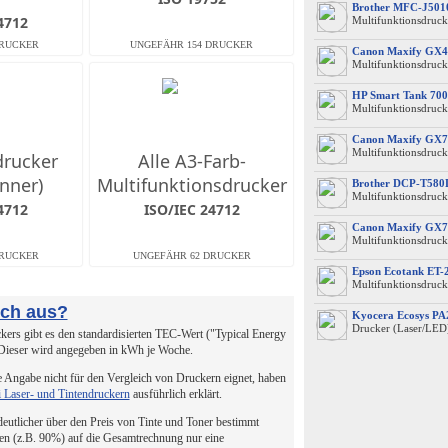
Brother MFC-J50
4712
Multifunktionsdruck
Canon Maxify GX4
Multifunktionsdruck
HP Smart Tank 700
Multifunktionsdruck
Canon Maxify GX7
Multifunktionsdruck
drucker
Alle A3-Farb-
nner)
Multifunktionsdrucker
Brother DCP-T58
Multifunktionsdruck
4712
ISO/IEC 24712
Canon Maxify GX7
Multifunktionsdruck
Epson Ecotank ET-
Multifunktionsdruck
uch aus?
Kyocera Ecosys P
Drucker (Laser/LED
ers gibt es den standardisierten TEC-Wert ("Typical Energy
 Dieser wird angegeben in kWh je Woche.
 Angabe nicht für den Vergleich von Druckern eignet, haben
i Laser- und Tintendruckern
ausführlich erklärt.
 deutlicher über den Preis von Tinte und Toner bestimmt
en (z.B. 90%) auf die Gesamtrechnung nur eine