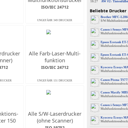
Multifunktions­drucker
16:27
ISO/IEC 24712
Beliebte Drucker
Brother MFC-L28
S/W-Multifunktions
Canon i-Sensys M
Multifunktionsdruck
Epson Ecotank ET-
Multifunktionsdruck
erdrucker
Alle Farb-Laser-Multi­
Epson Ecotank ET-
Multifunktionsdruck
nner)
funktion
4712
ISO/IEC 24712
Kyocera Ecosys M
Multifunktionsdruck
Canon Pixma TS77
Multifunktionsdruck
Canon Maxify MB5
Multifunktionsdruck
Canon i-Sensys MF
Multifunktionsdruck
nktions­
Alle S/W-Laserdrucker
Kyocera Ecosys M
ter 150
(ohne Scanner)
Multifunktionsdruck
ISO 19752