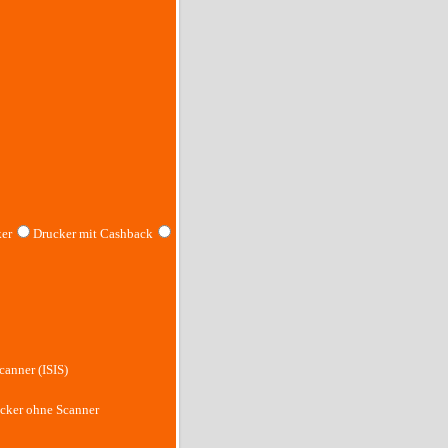
er
Drucker mit Cashback
canner (ISIS)
cker ohne Scanner