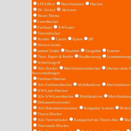
LFP-Office
Multifunktion
Drucker
DC-Artikel
Aktionen
Neues Thema
Laserdrucker
Farblaser
S/W-Laser
Tintendrucker
Brother
Canon
Epson
HP
Weitere Geräte
andere Geräte
Kopierer
Faxgeräte
Scanner
Tinte, Papier & Profile
Kaufberatung
Lesermeinung
Schnellzugriff
Alle Drucker
Multifunktionsdrucker
Drucker ohne S
Neuvorstellungen
Farblaser-Drucker
Alle Farblaserdrucker
Multifunktion
Multifunktion
S/W-Laser-Drucker
Alle S/W-Laserdrucker
Multifunktion
Multifunktio
Dokumentenscanner
Alle Dokumentenscanner
Kompakte Scanner
Mobile
Tinten-Drucker
Alle Tintendrucker
Kompatibel mit Tinten-Abo
Mult
Tintentank-Drucker