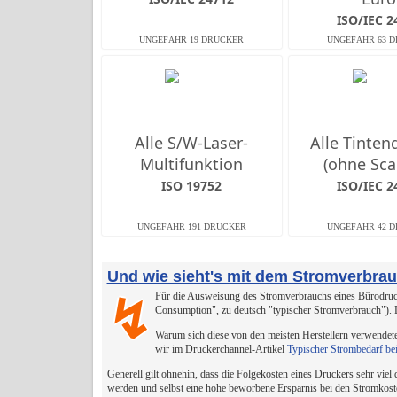
ISO/IEC 2
Alle S/W-Laser-
Alle Tinten
Multifunktion
(ohne Sca
ISO 19752
ISO/IEC 2
Und wie sieht's mit dem Stromverbra
Für die Ausweisung des Stromverbrauchs eines Bürodruck
↯
Consumption", zu deutsch "typischer Stromverbrauch").
Warum sich diese von den meisten Herstellern verwendete
wir im Druckerchannel-Artikel
Typischer Strombedarf be
Generell gilt ohnehin, dass die Folgekosten eines Druckers sehr viel
werden und selbst eine hohe beworbene Ersparnis bei den Stromkost