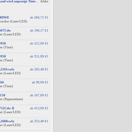
AW #2: Tintenfüllstand wird angezeigt Tintenfüllstand wird angezeigt, aber unter Druckkopf-Status --
Jokke
60DWE
ab
284,71 €
1
drucker (Laser/LED)
F667Cdw
ab
346,17 €
1
er (Laser/LED)
3950
ab
312,00 €
1
er (Tinte)
4950
ab
351,99 €
1
er (Tinte)
A2101cwfx
ab
283,48 €
1
er (Laser/LED)
50i
ab
99,90 €
1
er (Tinte)
150
ab
167,89 €
1
er (Pigmenttinte)
752Cdw II
ab
413,90 €
1
er (Laser/LED)
A2600cwfx
ab
353,48 €
1
er (Laser/LED)