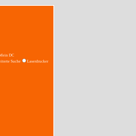
Mein DC
iterte Suche
Laserdrucker