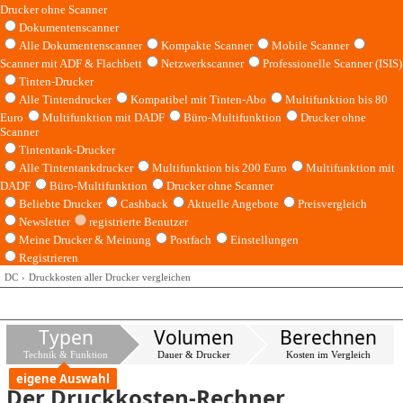
Drucker ohne Scanner
Dokumentenscanner
Alle Dokumentenscanner
Kompakte Scanner
Mobile Scanner
Scanner mit ADF & Flachbett
Netzwerkscanner
Professionelle Scanner (ISIS)
Tinten-Drucker
Alle Tintendrucker
Kompatibel mit Tinten-Abo
Multifunktion bis 80
Euro
Multifunktion mit DADF
Büro-Multifunktion
Drucker ohne
Scanner
Tintentank-Drucker
Alle Tintentankdrucker
Multifunktion bis 200 Euro
Multifunktion mit
DADF
Büro-Multifunktion
Drucker ohne Scanner
Beliebte Drucker
Cashback
Aktuelle Angebote
Preisvergleich
Newsletter
registrierte Benutzer
Meine Drucker & Meinung
Postfach
Einstellungen
Registrieren
DC
Druckkosten aller Drucker vergleichen
Typen
Volumen
Berechnen
Technik & Funktion
Dauer & Drucker
Kosten im Vergleich
eigene Auswahl
Der Druckkosten-Rechner