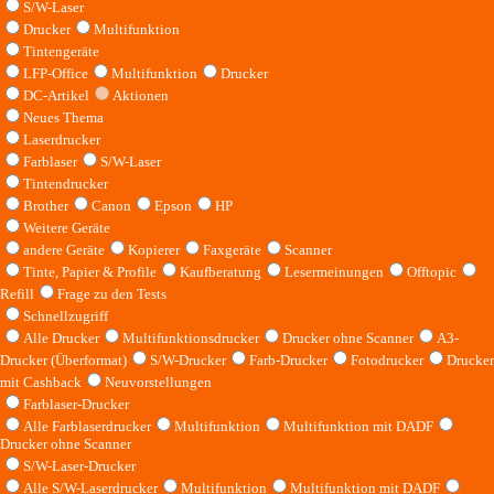
S/W-Laser
Drucker
Multifunktion
Tintengeräte
LFP-Office
Multifunktion
Drucker
DC-Artikel
Aktionen
Neues Thema
Laserdrucker
Farblaser
S/W-Laser
Tintendrucker
Brother
Canon
Epson
HP
Weitere Geräte
andere Geräte
Kopierer
Faxgeräte
Scanner
Tinte, Papier & Profile
Kaufberatung
Lesermeinungen
Offtopic
Refill
Frage zu den Tests
Schnellzugriff
Alle Drucker
Multifunktionsdrucker
Drucker ohne Scanner
A3-
Drucker (Überformat)
S/W-Drucker
Farb-Drucker
Fotodrucker
Drucker
mit Cashback
Neuvorstellungen
Farblaser-Drucker
Alle Farblaserdrucker
Multifunktion
Multifunktion mit DADF
Drucker ohne Scanner
S/W-Laser-Drucker
Alle S/W-Laserdrucker
Multifunktion
Multifunktion mit DADF