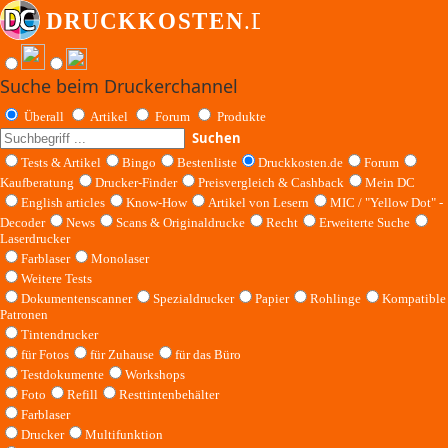
Suche beim Druckerchannel
Überall
Artikel
Forum
Produkte
Suchen
Tests & Artikel
Bingo
Bestenliste
Druckkosten.de
Forum
Kaufberatung
Drucker-Finder
Preisvergleich & Cashback
Mein DC
English articles
Know-How
Artikel von Lesern
MIC / "Yellow Dot" -
Decoder
News
Scans & Originaldrucke
Recht
Erweiterte Suche
Laserdrucker
Farblaser
Monolaser
Weitere Tests
Dokumentenscanner
Spezialdrucker
Papier
Rohlinge
Kompatible
Patronen
Tintendrucker
für Fotos
für Zuhause
für das Büro
Testdokumente
Workshops
Foto
Refill
Resttintenbehälter
Farblaser
Drucker
Multifunktion