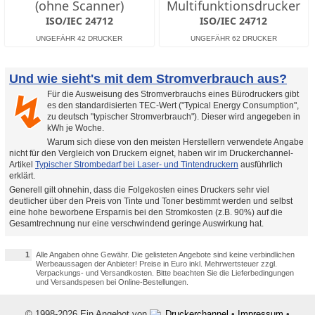
(ohne Scanner)
Multifunktionsdrucker
ISO/IEC 24712
ISO/IEC 24712
Und wie sieht's mit dem Stromverbrauch aus?
Für die Ausweisung des Stromverbrauchs eines Bürodruckers gibt
↯
es den standardisierten TEC-Wert ("Typical Energy Consumption",
zu deutsch "typischer Stromverbrauch"). Dieser wird angegeben in
kWh je Woche.
Warum sich diese von den meisten Herstellern verwendete Angabe
nicht für den Vergleich von Druckern eignet, haben wir im Druckerchannel-
Artikel
Typischer Strombedarf bei Laser- und Tintendruckern
ausführlich
erklärt.
Generell gilt ohnehin, dass die Folgekosten eines Druckers sehr viel
deutlicher über den Preis von Tinte und Toner bestimmt werden und selbst
eine hohe beworbene Ersparnis bei den Stromkosten (z.B. 90%) auf die
Gesamtrechnung nur eine verschwindend geringe Auswirkung hat.
1
Alle Angaben ohne Gewähr. Die gelisteten Angebote sind keine verbindlichen
Werbeaussagen der Anbieter! Preise in Euro inkl. Mehrwertsteuer zzgl.
Verpackungs- und Versandkosten. Bitte beachten Sie die Lieferbedingungen
und Versandspesen bei Online-Bestellungen.
© 1998-2026 Ein Angebot von
Druckerchannel
•
Impressum
•