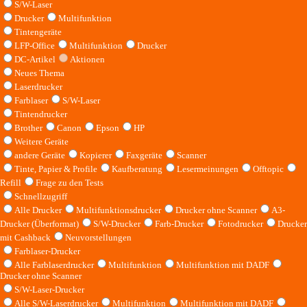
S/W-Laser
Drucker
Multifunktion
Tintengeräte
LFP-Office
Multifunktion
Drucker
DC-Artikel
Aktionen
Neues Thema
Laserdrucker
Farblaser
S/W-Laser
Tintendrucker
Brother
Canon
Epson
HP
Weitere Geräte
andere Geräte
Kopierer
Faxgeräte
Scanner
Tinte, Papier & Profile
Kaufberatung
Lesermeinungen
Offtopic
Refill
Frage zu den Tests
Schnellzugriff
Alle Drucker
Multifunktionsdrucker
Drucker ohne Scanner
A3-
Drucker (Überformat)
S/W-Drucker
Farb-Drucker
Fotodrucker
Drucker
mit Cashback
Neuvorstellungen
Farblaser-Drucker
Alle Farblaserdrucker
Multifunktion
Multifunktion mit DADF
Drucker ohne Scanner
S/W-Laser-Drucker
Alle S/W-Laserdrucker
Multifunktion
Multifunktion mit DADF