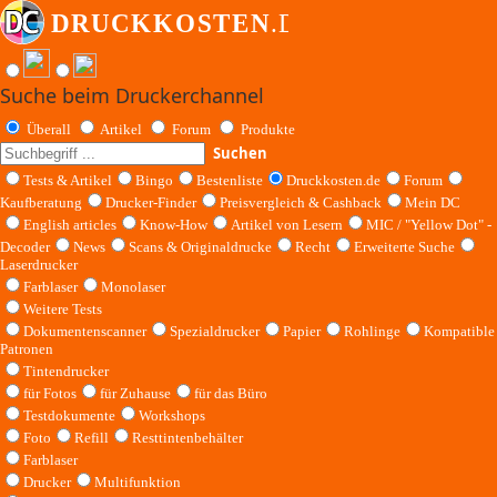
Suche beim Druckerchannel
Überall
Artikel
Forum
Produkte
Suchen
Tests & Artikel
Bingo
Bestenliste
Druckkosten.de
Forum
Kaufberatung
Drucker-Finder
Preisvergleich & Cashback
Mein DC
English articles
Know-How
Artikel von Lesern
MIC / "Yellow Dot" -
Decoder
News
Scans & Originaldrucke
Recht
Erweiterte Suche
Laserdrucker
Farblaser
Monolaser
Weitere Tests
Dokumentenscanner
Spezialdrucker
Papier
Rohlinge
Kompatible
Patronen
Tintendrucker
für Fotos
für Zuhause
für das Büro
Testdokumente
Workshops
Foto
Refill
Resttintenbehälter
Farblaser
Drucker
Multifunktion