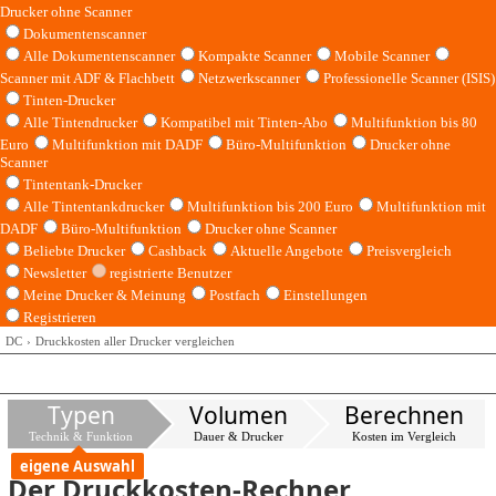
Drucker ohne Scanner
Dokumentenscanner
Alle Dokumentenscanner
Kompakte Scanner
Mobile Scanner
Scanner mit ADF & Flachbett
Netzwerkscanner
Professionelle Scanner (ISIS)
Tinten-Drucker
Alle Tintendrucker
Kompatibel mit Tinten-Abo
Multifunktion bis 80
Euro
Multifunktion mit DADF
Büro-Multifunktion
Drucker ohne
Scanner
Tintentank-Drucker
Alle Tintentankdrucker
Multifunktion bis 200 Euro
Multifunktion mit
DADF
Büro-Multifunktion
Drucker ohne Scanner
Beliebte Drucker
Cashback
Aktuelle Angebote
Preisvergleich
Newsletter
registrierte Benutzer
Meine Drucker & Meinung
Postfach
Einstellungen
Registrieren
DC
Druckkosten aller Drucker vergleichen
Typen
Volumen
Berechnen
Technik & Funktion
Dauer & Drucker
Kosten im Vergleich
eigene Auswahl
Der Druckkosten-Rechner