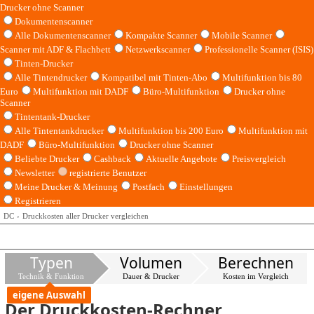
Drucker ohne Scanner
Dokumentenscanner
Alle Dokumentenscanner
Kompakte Scanner
Mobile Scanner
Scanner mit ADF & Flachbett
Netzwerkscanner
Professionelle Scanner (ISIS)
Tinten-Drucker
Alle Tintendrucker
Kompatibel mit Tinten-Abo
Multifunktion bis 80
Euro
Multifunktion mit DADF
Büro-Multifunktion
Drucker ohne
Scanner
Tintentank-Drucker
Alle Tintentankdrucker
Multifunktion bis 200 Euro
Multifunktion mit
DADF
Büro-Multifunktion
Drucker ohne Scanner
Beliebte Drucker
Cashback
Aktuelle Angebote
Preisvergleich
Newsletter
registrierte Benutzer
Meine Drucker & Meinung
Postfach
Einstellungen
Registrieren
DC
Druckkosten aller Drucker vergleichen
Typen
Volumen
Berechnen
Technik & Funktion
Dauer & Drucker
Kosten im Vergleich
eigene Auswahl
Der Druckkosten-Rechner