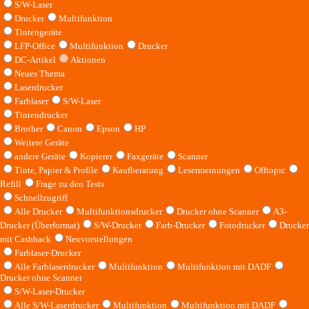
S/W-Laser
Drucker
Multifunktion
Tintengeräte
LFP-Office
Multifunktion
Drucker
DC-Artikel
Aktionen
Neues Thema
Laserdrucker
Farblaser
S/W-Laser
Tintendrucker
Brother
Canon
Epson
HP
Weitere Geräte
andere Geräte
Kopierer
Faxgeräte
Scanner
Tinte, Papier & Profile
Kaufberatung
Lesermeinungen
Offtopic
Refill
Frage zu den Tests
Schnellzugriff
Alle Drucker
Multifunktionsdrucker
Drucker ohne Scanner
A3-
Drucker (Überformat)
S/W-Drucker
Farb-Drucker
Fotodrucker
Drucker
mit Cashback
Neuvorstellungen
Farblaser-Drucker
Alle Farblaserdrucker
Multifunktion
Multifunktion mit DADF
Drucker ohne Scanner
S/W-Laser-Drucker
Alle S/W-Laserdrucker
Multifunktion
Multifunktion mit DADF