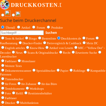
Suche beim Druckerchannel
Überall
Artikel
Forum
Produkte
Suchen
Tests & Artikel
Bingo
Bestenliste
Druckkosten.de
Forum
Kaufberatung
Drucker-Finder
Preisvergleich & Cashback
Mein DC
English articles
Know-How
Artikel von Lesern
MIC / "Yellow Dot" -
Decoder
News
Scans & Originaldrucke
Recht
Erweiterte Suche
Laserdrucker
Farblaser
Monolaser
Weitere Tests
Dokumentenscanner
Spezialdrucker
Papier
Rohlinge
Kompatible
Patronen
Tintendrucker
für Fotos
für Zuhause
für das Büro
Testdokumente
Workshops
Foto
Refill
Resttintenbehälter
Farblaser
Drucker
Multifunktion