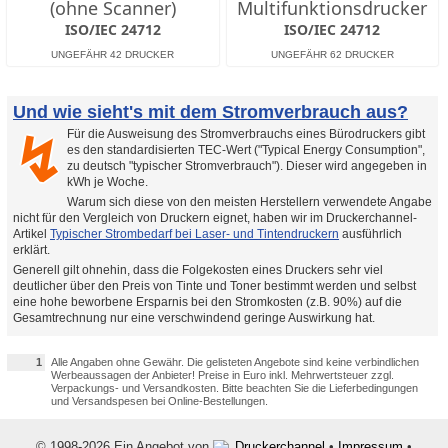
(ohne Scanner)
Multifunktionsdrucker
ISO/IEC 24712
ISO/IEC 24712
Und wie sieht's mit dem Stromverbrauch aus?
Für die Ausweisung des Stromverbrauchs eines Bürodruckers gibt
↯
es den standardisierten TEC-Wert ("Typical Energy Consumption",
zu deutsch "typischer Stromverbrauch"). Dieser wird angegeben in
kWh je Woche.
Warum sich diese von den meisten Herstellern verwendete Angabe
nicht für den Vergleich von Druckern eignet, haben wir im Druckerchannel-
Artikel
Typischer Strombedarf bei Laser- und Tintendruckern
ausführlich
erklärt.
Generell gilt ohnehin, dass die Folgekosten eines Druckers sehr viel
deutlicher über den Preis von Tinte und Toner bestimmt werden und selbst
eine hohe beworbene Ersparnis bei den Stromkosten (z.B. 90%) auf die
Gesamtrechnung nur eine verschwindend geringe Auswirkung hat.
1
Alle Angaben ohne Gewähr. Die gelisteten Angebote sind keine verbindlichen
Werbeaussagen der Anbieter! Preise in Euro inkl. Mehrwertsteuer zzgl.
Verpackungs- und Versandkosten. Bitte beachten Sie die Lieferbedingungen
und Versandspesen bei Online-Bestellungen.
© 1998-2026 Ein Angebot von
Druckerchannel
•
Impressum
•