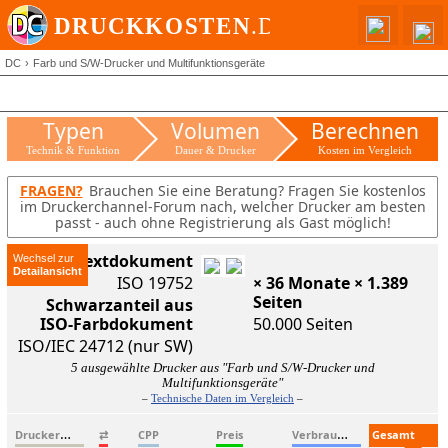
DC
Farb und S/W-Drucker und Multifunktionsgeräte
Typen
Volumen
Berechnen
Technik & Funktion
Dauer & Drucker
Kosten im Vergleich
FRAGEN?
Brauchen Sie eine Beratung? Fragen Sie kostenlos
im Druckerchannel-Forum nach, welcher Drucker am besten
passt - auch ohne Registrierung als Gast möglich!
ISO-Textdokument
Wechsel zur
ISO 19752
× 36 Monate × 1.389
Seiten
Schwarzanteil aus
ISO-Farbdokument
50.000 Seiten
ISO/IEC 24712 (nur SW)
5 ausgewählte Drucker aus "Farb und S/W-Drucker und
Multifunktionsgeräte"
–
Technische Daten im Vergleich
–
D
ruckername
V
erbrauchsmaterialien
G
esamtkosten
⇄
CPP
Preis