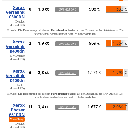
Xerox
6
1,8 ct
908 €
1.533 €
UVP
625,00 €
Versalink
C500DN
Drucker
(Laser/LED)
Hinweis: Die Berechnung bei diesem
Farbdrucker
basiert auf der Extraktion des S/W-Anteils. Die
tatsächlichen Kosten können deutlich höher ausfallen.
Xerox
2
1,9 ct
959 €
1.554 €
UVP
595,00 €
Versalink
B400dn
S/W-Drucker
(Laser/LED)
Xerox
6
2,3 ct
1.171 €
1.795 €
UVP
623,56 €
Versalink
C400dn
Drucker
(Laser/LED)
Hinweis: Die Berechnung bei diesem
Farbdrucker
basiert auf der Extraktion des S/W-Anteils. Die
tatsächlichen Kosten können deutlich höher ausfallen.
Xerox
11
3,4 ct
1.677 €
2.034 €
UVP
357,00 €
Phaser
6510DN
Vorstellung
Drucker
(Laser/LED)