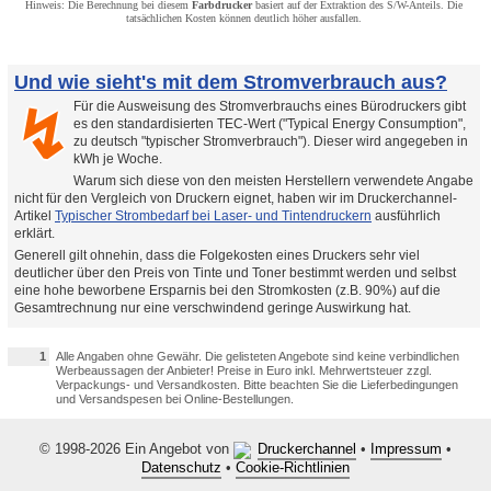
Hinweis: Die Berechnung bei diesem
Farbdrucker
basiert auf der Extraktion des S/W-Anteils. Die
tatsächlichen Kosten können deutlich höher ausfallen.
Und wie sieht's mit dem Stromverbrauch aus?
Für die Ausweisung des Stromverbrauchs eines Bürodruckers gibt
↯
es den standardisierten TEC-Wert ("Typical Energy Consumption",
zu deutsch "typischer Stromverbrauch"). Dieser wird angegeben in
kWh je Woche.
Warum sich diese von den meisten Herstellern verwendete Angabe
nicht für den Vergleich von Druckern eignet, haben wir im Druckerchannel-
Artikel
Typischer Strombedarf bei Laser- und Tintendruckern
ausführlich
erklärt.
Generell gilt ohnehin, dass die Folgekosten eines Druckers sehr viel
deutlicher über den Preis von Tinte und Toner bestimmt werden und selbst
eine hohe beworbene Ersparnis bei den Stromkosten (z.B. 90%) auf die
Gesamtrechnung nur eine verschwindend geringe Auswirkung hat.
1
Alle Angaben ohne Gewähr. Die gelisteten Angebote sind keine verbindlichen
Werbeaussagen der Anbieter! Preise in Euro inkl. Mehrwertsteuer zzgl.
Verpackungs- und Versandkosten. Bitte beachten Sie die Lieferbedingungen
und Versandspesen bei Online-Bestellungen.
© 1998-2026 Ein Angebot von
Druckerchannel
•
Impressum
•
Datenschutz
•
Cookie-Richtlinien