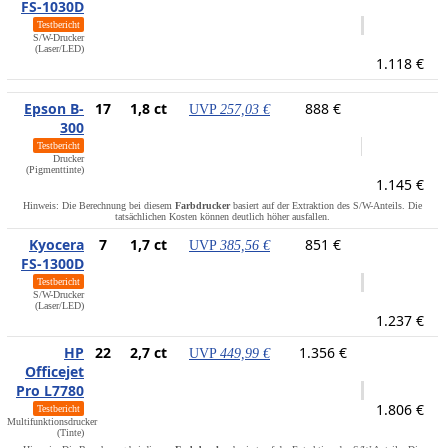
FS-1030D
Testbericht
S/W-Drucker
(Laser/LED)
1.118 €
Epson B-
17
1,8 ct
888 €
UVP
257,03 €
300
Testbericht
Drucker
(Pigmenttinte)
1.145 €
Hinweis: Die Berechnung bei diesem
Farbdrucker
basiert auf der Extraktion des S/W-Anteils. Die
tatsächlichen Kosten können deutlich höher ausfallen.
Kyocera
7
1,7 ct
851 €
UVP
385,56 €
FS-1300D
Testbericht
S/W-Drucker
(Laser/LED)
1.237 €
HP
22
2,7 ct
1.356 €
UVP
449,99 €
Officejet
Pro L7780
1.806 €
Testbericht
Multifunktionsdrucker
(Tinte)