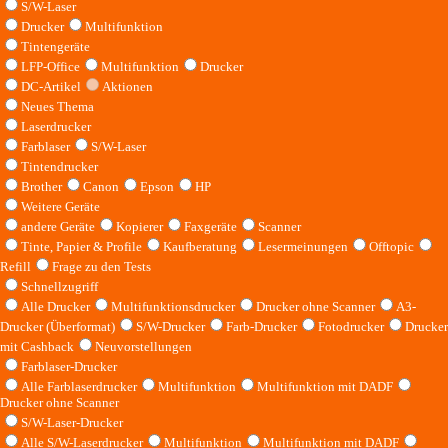
S/W-Laser
Drucker
Multifunktion
Tintengeräte
LFP-Office
Multifunktion
Drucker
DC-Artikel
Aktionen
Neues Thema
Laserdrucker
Farblaser
S/W-Laser
Tintendrucker
Brother
Canon
Epson
HP
Weitere Geräte
andere Geräte
Kopierer
Faxgeräte
Scanner
Tinte, Papier & Profile
Kaufberatung
Lesermeinungen
Offtopic
Refill
Frage zu den Tests
Schnellzugriff
Alle Drucker
Multifunktionsdrucker
Drucker ohne Scanner
A3-
Drucker (Überformat)
S/W-Drucker
Farb-Drucker
Fotodrucker
Drucker
mit Cashback
Neuvorstellungen
Farblaser-Drucker
Alle Farblaserdrucker
Multifunktion
Multifunktion mit DADF
Drucker ohne Scanner
S/W-Laser-Drucker
Alle S/W-Laserdrucker
Multifunktion
Multifunktion mit DADF