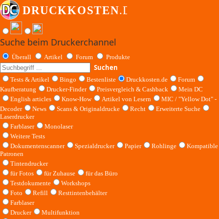
Suche beim Druckerchannel
Überall
Artikel
Forum
Produkte
Suchen
Tests & Artikel
Bingo
Bestenliste
Druckkosten.de
Forum
Kaufberatung
Drucker-Finder
Preisvergleich & Cashback
Mein DC
English articles
Know-How
Artikel von Lesern
MIC / "Yellow Dot" -
Decoder
News
Scans & Originaldrucke
Recht
Erweiterte Suche
Laserdrucker
Farblaser
Monolaser
Weitere Tests
Dokumentenscanner
Spezialdrucker
Papier
Rohlinge
Kompatible
Patronen
Tintendrucker
für Fotos
für Zuhause
für das Büro
Testdokumente
Workshops
Foto
Refill
Resttintenbehälter
Farblaser
Drucker
Multifunktion