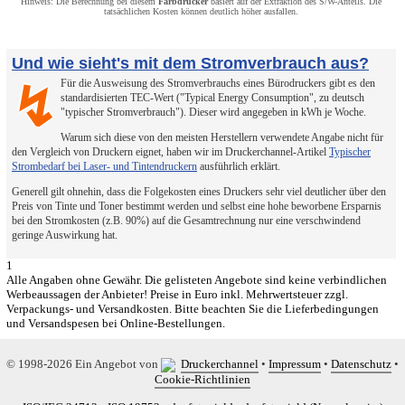
Hinweis: Die Berechnung bei diesem
Farbdrucker
basiert auf der Extraktion des S/W-Anteils. Die
tatsächlichen Kosten können deutlich höher ausfallen.
Und wie sieht's mit dem Stromverbrauch aus?
Für die Ausweisung des Stromverbrauchs eines Bürodruckers gibt es den
↯
standardisierten TEC-Wert ("Typical Energy Consumption", zu deutsch
"typischer Stromverbrauch"). Dieser wird angegeben in kWh je Woche.
Warum sich diese von den meisten Herstellern verwendete Angabe nicht für
den Vergleich von Druckern eignet, haben wir im Druckerchannel-Artikel
Typischer
Strombedarf bei Laser- und Tintendruckern
ausführlich erklärt.
Generell gilt ohnehin, dass die Folgekosten eines Druckers sehr viel deutlicher über den
Preis von Tinte und Toner bestimmt werden und selbst eine hohe beworbene Ersparnis
bei den Stromkosten (z.B. 90%) auf die Gesamtrechnung nur eine verschwindend
geringe Auswirkung hat.
1
Alle Angaben ohne Gewähr. Die gelisteten Angebote sind keine verbindlichen
Werbeaussagen der Anbieter! Preise in Euro inkl. Mehrwertsteuer zzgl.
Verpackungs- und Versandkosten. Bitte beachten Sie die Lieferbedingungen
und Versandspesen bei Online-Bestellungen.
© 1998-2026 Ein Angebot von
Druckerchannel
•
Impressum
•
Datenschutz
•
Cookie-Richtlinien