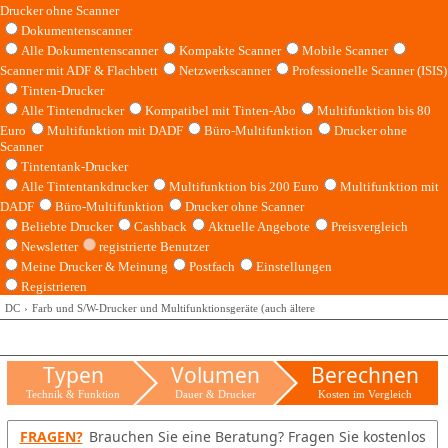
Drucker ohne Scanner
Dokumentenscanner
Alle Dokumentenscanner
Kompakte Scanner
Mobile Scanner
Scanner mit ADF & Flachbett
Netzwerkscanner
Professionelle Scanner (ISIS)
Tinten-Drucker
Alle Tintendrucker
Kompatibel mit Tinten-Abo
Multifunktion bis 80
Euro
Multifunktion mit DADF
Büro-Multifunktion
Drucker ohne
Scanner
Tintentank-Drucker
Alle Tintentankdrucker
Multifunktion bis 200 Euro
Multifunktion mit
DADF
Büro-Multifunktion
Drucker ohne Scanner
Beliebte Drucker
Cashback
Aktuelle Angebote
Preisvergleich
Newsletter
registrierte Benutzer
Meine Drucker & Meinung
Postfach
Einstellungen
Registrieren
DC
Farb und S/W-Drucker und Multifunktionsgeräte (auch ältere
Typen
Volumen
Berechnen
Technik & Funktion
Dauer & Drucker
Kosten im Vergleich
FRAGEN?
Brauchen Sie eine Beratung? Fragen Sie kostenlos