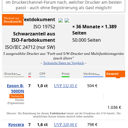
im Druckerchannel-Forum nach, welcher Drucker am besten
passt - auch ohne Registrierung als Gast möglich!
Wechsel zur
ISO-Textdokument
ISO 19752
× 36 Monate × 1.389
Seiten
Schwarzanteil aus
ISO-Farbdokument
50.000 Seiten
ISO/IEC 24712 (nur SW)
5 ausgewählte Drucker aus "Farb und S/W-Drucker und Multifunktionsgeräte
(auch ältere"
–
Technische Daten im Vergleich
–
D
ruckername
V
erbrauchsmaterialien
G
esamtkosten
⇄
CPP
Preis
Epson B-
7
1,0 ct
504 €
UVP
532,05 €
500DN
Testbericht
Drucker
(Pigmenttinte)
1.036 €
Hinweis: Die Berechnung bei diesem
Farbdrucker
basiert auf der Extraktion des S/W-Anteils. Die
tatsächlichen Kosten können deutlich höher ausfallen.
Kyocera
7
1,6 ct
798 €
UVP
320,00 €