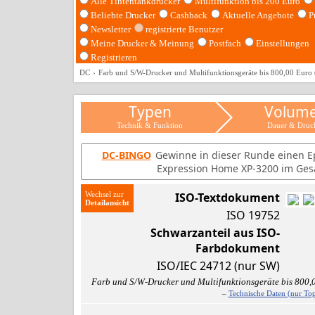
Alle Tintentankdrucker
Multifunktion bis 200 Euro
Beliebte Drucker
Cashback
Aktuelle Angebote
P
Newsletter
registrierte Benutzer
Meine Drucker & Meinung
Postfach
Einstellungen
Registrieren
DC
Farb und S/W-Drucker und Multifunktionsgeräte bis 800,00 Euro
Typen
Volum
Technik & Funktion
Dauer & Druc
DC-BINGO
Gewinne in dieser Runde einen E
Expression Home XP-3200 im Ges
Wechsel zur
ISO-Textdokument
ISO 19752
Schwarzanteil aus ISO-
Farbdokument
ISO/IEC 24712 (nur SW)
Farb und S/W-Drucker und Multifunktionsgeräte bis 800
–
Technische Daten (nur Top