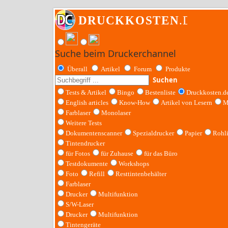
Suche beim Druckerchannel
Überall
Artikel
Forum
Produkte
Suchen
Tests & Artikel
Bingo
Bestenliste
Druckkosten.d
English articles
Know-How
Artikel von Lesern
M
Farblaser
Monolaser
Weitere Tests
Dokumentenscanner
Spezialdrucker
Papier
Rohl
Tintendrucker
für Fotos
für Zuhause
für das Büro
Testdokumente
Workshops
Foto
Refill
Resttintenbehälter
Farblaser
Drucker
Multifunktion
S/W-Laser
Drucker
Multifunktion
Tintengeräte