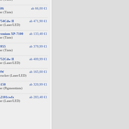
50i
ab
66,00 €
1
er (Tinte)
754Cdw II
ab
471,90 €
1
er (Laser/LED)
Premium XP-7100
ab
133,48 €
1
er (Tinte)
4955
ab
379,99 €
1
er (Tinte)
752Cdw II
ab
409,99 €
1
er (Laser/LED)
40W
ab
165,00 €
1
drucker (Laser/LED)
5150
ab
320,99 €
1
er (Pigmenttinte)
A2101cwfx
ab
283,48 €
1
er (Laser/LED)