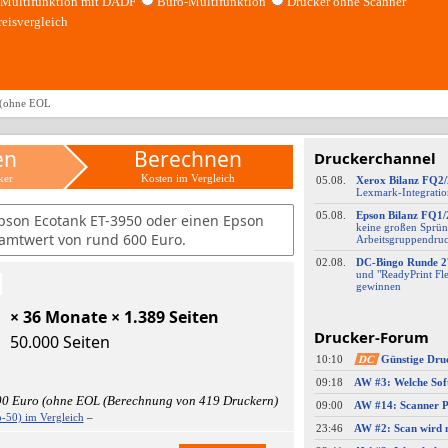
Multifunktion mit DADF
Büro-Multifunktion
Drucker ohne Scanner
reisvergleich
 (ohne EOL
en
Berechnen
Druckerchannel
ker
Kosten im Vergleich
05.08.
Xerox Bilanz FQ2
Lexmark-
​Integrati
05.08.
Epson Bilanz FQ1/
pson Ecotank ET-3950 oder einen Epson
keine großen Sprün
amtwert von rund 600 Euro.
Arbeitsgruppendru
02.08.
DC-
​Bingo Runde 2
und "ReadyPrint Fle
gewinnen
× 36 Monate × 1.389 Seiten
Drucker-Forum
50.000 Seiten
10:10
DC
Günstige Dru
09:18
,00 Euro (ohne EOL (Berechnung von 419 Druckern)
09:00
-50) im Vergleich
–
23:46