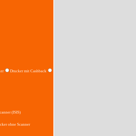
er
Drucker mit Cashback
canner (ISIS)
cker ohne Scanner