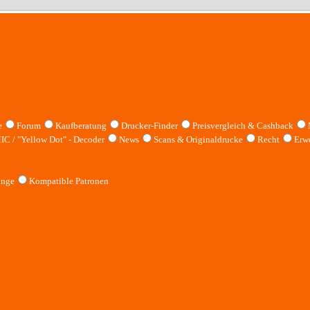
e
Forum
Kaufberatung
Drucker-Finder
Preisvergleich & Cashback
IC / "Yellow Dot" - Decoder
News
Scans & Originaldrucke
Recht
Erwe
inge
Kompatible Patronen