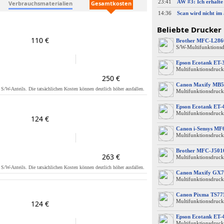
23:41
Verbrauchsmaterialien
Gesamtkosten
14:36
Beliebte Drucker
110 €
Brother MFC-L28
S/W-Multifunktions
Epson Ecotank ET-
Multifunktionsdruck
250 €
Canon Maxify MB5
s S/W-Anteils. Die tatsächlichen Kosten können deutlich höher ausfallen.
Multifunktionsdruck
Epson Ecotank ET-
Multifunktionsdruck
124 €
Canon i-Sensys M
Multifunktionsdruck
Brother MFC-J50
263 €
Multifunktionsdruck
s S/W-Anteils. Die tatsächlichen Kosten können deutlich höher ausfallen.
Canon Maxify GX7
Multifunktionsdruck
Canon Pixma TS77
Multifunktionsdruck
124 €
Epson Ecotank ET-
Multifunktionsdruck