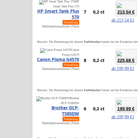
HP
Smart Tank Plus 570
HP Smart Tank Plus
7
0,2 ct
213,54 €
570
ab
213,54 €
1
Vorstellung
Multifunktionsdrucker (Tinte)
Hinweis: Die Berechnung bei diesem
Farbdrucker
basiert auf der Extraktion de
Canon
Pixma G4570
Canon Pixma G4570
8
0,2 ct
225,68 €
Vorstellung
ab
199,99 €
1
Multifunktionsdrucker (Tinte)
Hinweis: Die Berechnung bei diesem
Farbdrucker
basiert auf der Extraktion de
Brother
DCP-T580DW
Brother DCP-
6
0,2 ct
199,99 €
T580DW
ab
199,99 €
1
Vorstellung
Multifunktionsdrucker (Tinte)