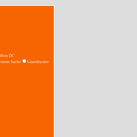
Mein DC
iterte Suche
Laserdrucker