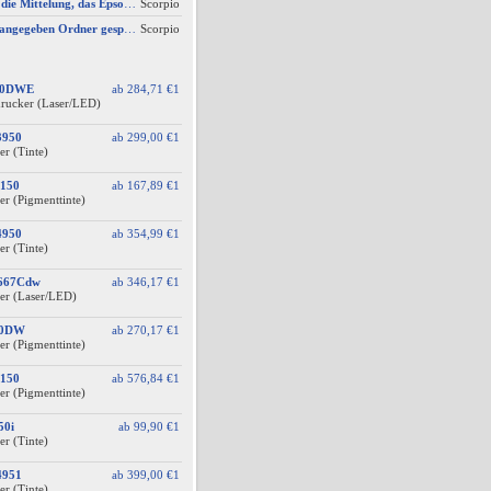
AW #3: Ich erhalte die Mittelung, das Epson Scanner Monitor demnächst nicht mehr vom Mac unterstützt wird
Scorpio
Scan wird nicht im angegeben Ordner gespeichert, wenn vom Bediendisplay gescannt wird
Scorpio
60DWE
ab
284,71 €
1
drucker (Laser/LED)
3950
ab
299,00 €
1
er (Tinte)
150
ab
167,89 €
1
er (Pigmenttinte)
4950
ab
354,99 €
1
er (Tinte)
F667Cdw
ab
346,17 €
1
er (Laser/LED)
10DW
ab
270,17 €
1
er (Pigmenttinte)
150
ab
576,84 €
1
er (Pigmenttinte)
50i
ab
99,90 €
1
er (Tinte)
4951
ab
399,00 €
1
er (Tinte)