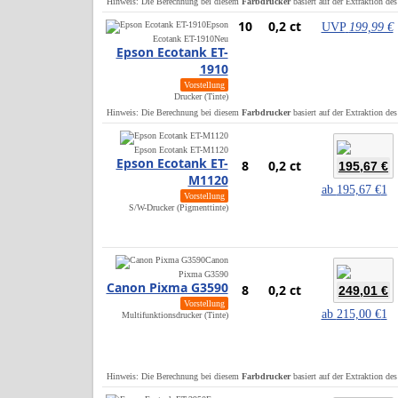
Hinweis: Die Berechnung bei diesem
Farbdrucker
basiert auf der Extraktion de
10
0,2 ct
Epson
UVP
199,99 €
Ecotank ET-1910
Neu
Epson Ecotank ET-
1910
Vorstellung
Drucker (Tinte)
Hinweis: Die Berechnung bei diesem
Farbdrucker
basiert auf der Extraktion de
Epson Ecotank ET-M1120
Epson Ecotank ET-
8
0,2 ct
195,67 €
M1120
ab
195,67 €
1
Vorstellung
S/W-Drucker (Pigmenttinte)
Canon
Pixma G3590
Canon Pixma G3590
8
0,2 ct
249,01 €
Vorstellung
ab
215,00 €
1
Multifunktionsdrucker (Tinte)
Hinweis: Die Berechnung bei diesem
Farbdrucker
basiert auf der Extraktion de