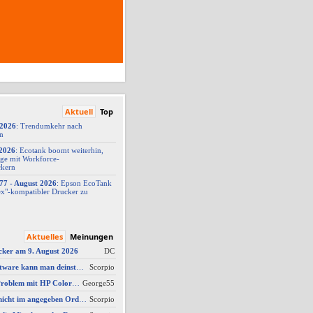
Aktuell
Top
/2026
: Trendumkehr nach
on
2026
: Ecotank boomt weiterhin,
ge mit Workforce-
ckern
77 -
​ August 2026
: Epson EcoTank
x"-
​kompatibler Drucker zu
Aktuelles
Meinungen
cker am 9. August 2026
DC
AW #3: Welche Software kann man deinstallieren - welche ich zwingend erforderlich
Scorpio
AW #14: Scanner Problem mit HP Color Laserjet Pro MFP M479fdw
George55
AW #2: Scan wird nicht im angegeben Ordner gespeichert, wenn vom Bediendisplay gescannt wird
Scorpio