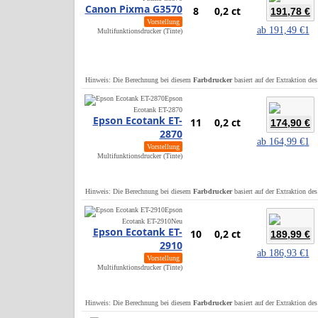
Canon Pixma G3570
8
0,2 ct
191,78 €
Vorstellung
ab
191,49 €
1
Multifunktionsdrucker (Tinte)
Hinweis: Die Berechnung bei diesem
Farbdrucker
basiert auf der Extraktion de
Epson
Ecotank ET-2870
Epson Ecotank ET-
11
0,2 ct
174,90 €
2870
ab
164,99 €
1
Vorstellung
Multifunktionsdrucker (Tinte)
Hinweis: Die Berechnung bei diesem
Farbdrucker
basiert auf der Extraktion de
Epson
Ecotank ET-2910
Neu
Epson Ecotank ET-
10
0,2 ct
189,99 €
2910
ab
186,93 €
1
Vorstellung
Multifunktionsdrucker (Tinte)
Hinweis: Die Berechnung bei diesem
Farbdrucker
basiert auf der Extraktion de