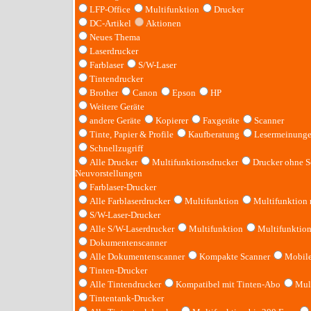
LFP-Office
Multifunktion
Drucker
DC-Artikel
Aktionen
Neues Thema
Laserdrucker
Farblaser
S/W-Laser
Tintendrucker
Brother
Canon
Epson
HP
Weitere Geräte
andere Geräte
Kopierer
Faxgeräte
Scanner
Tinte, Papier & Profile
Kaufberatung
Lesermeinung
Schnellzugriff
Alle Drucker
Multifunktionsdrucker
Drucker ohne S
Neuvorstellungen
Farblaser-Drucker
Alle Farblaserdrucker
Multifunktion
Multifunktion
S/W-Laser-Drucker
Alle S/W-Laserdrucker
Multifunktion
Multifunktio
Dokumentenscanner
Alle Dokumentenscanner
Kompakte Scanner
Mobile
Tinten-Drucker
Alle Tintendrucker
Kompatibel mit Tinten-Abo
Mult
Tintentank-Drucker