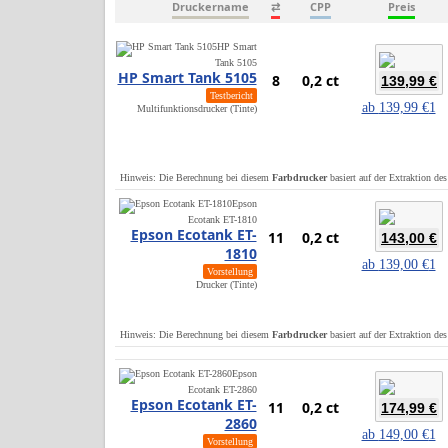
Druckername
⇄
CPP
Preis
HP Smart
Tank 5105
HP Smart Tank 5105
8
0,2 ct
139,99 €
Testbericht
ab
139,99 €
1
Multifunktionsdrucker (Tinte)
Hinweis: Die Berechnung bei diesem
Farbdrucker
basiert auf der Extraktion de
Epson
Ecotank ET-1810
Epson Ecotank ET-
11
0,2 ct
143,00 €
1810
ab
139,00 €
1
Vorstellung
Drucker (Tinte)
Hinweis: Die Berechnung bei diesem
Farbdrucker
basiert auf der Extraktion de
Epson
Ecotank ET-2860
Epson Ecotank ET-
11
0,2 ct
174,99 €
2860
ab
149,00 €
1
Vorstellung