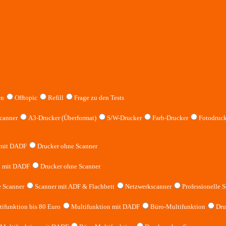
en
Offtopic
Refill
Frage zu den Tests
canner
A3-Drucker (Überformat)
S/W-Drucker
Farb-Drucker
Fotodruck
 mit DADF
Drucker ohne Scanner
n mit DADF
Drucker ohne Scanner
 Scanner
Scanner mit ADF & Flachbett
Netzwerkscanner
Professionelle S
ifunktion bis 80 Euro
Multifunktion mit DADF
Büro-Multifunktion
Dru