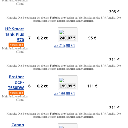
Multifunktionsdrucker
(Tinte)
308 €
Hinweis: Die Berechnung bei diesem
Farbdrucker
basiert auf der Extraktion des S/W-Anteils. Die
tatsächlichen Kosten können deutlich höher ausfallen.
HP Smart
Tank Plus
7
0,2 ct
95 €
240,07 €
570
Vorstellung
ab
215,98 €
1
Multifunktionsdrucker
(Tinte)
311 €
Hinweis: Die Berechnung bei diesem
Farbdrucker
basiert auf der Extraktion des S/W-Anteils. Die
tatsächlichen Kosten können deutlich höher ausfallen.
Brother
DCP-
6
0,2 ct
111 €
199,99 €
T580DW
Vorstellung
ab
199,99 €
1
Multifunktionsdrucker
(Tinte)
311 €
Hinweis: Die Berechnung bei diesem
Farbdrucker
basiert auf der Extraktion des S/W-Anteils. Die
tatsächlichen Kosten können deutlich höher ausfallen.
Canon