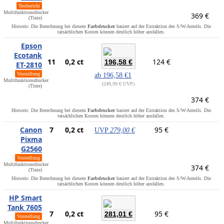
Testbericht
Multifunktionsdrucker
369 €
(Tinte)
Hinweis: Die Berechnung bei diesem
Farbdrucker
basiert auf der Extraktion des S/W-Anteils. Die
tatsächlichen Kosten können deutlich höher ausfallen.
Epson
Ecotank
11
0,2 ct
124 €
196,58 €
ET-2810
Vorstellung
ab
196,58 €
1
Multifunktionsdrucker
249,99 € UVP
(Tinte)
374 €
Hinweis: Die Berechnung bei diesem
Farbdrucker
basiert auf der Extraktion des S/W-Anteils. Die
tatsächlichen Kosten können deutlich höher ausfallen.
Canon
7
0,2 ct
95 €
UVP
279,00 €
Pixma
G2560
Vorstellung
Multifunktionsdrucker
374 €
(Tinte)
Hinweis: Die Berechnung bei diesem
Farbdrucker
basiert auf der Extraktion des S/W-Anteils. Die
tatsächlichen Kosten können deutlich höher ausfallen.
HP Smart
Tank 7605
7
0,2 ct
95 €
281,01 €
Vorstellung
Multifunktionsdrucker