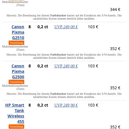
Multifunktionsdrucker
(Tinte)
344 €
Hinweis: Die Berechnung bei diesem
Farbdrucker
basiert auf der Extraktion des S/W-Anteils. Die
tatsächlichen Kosten können deutlich höher ausfallen.
Canon
8
0,2 ct
103 €
UVP
249,00 €
Pixma
G2510
Vorstellung
Multifunktionsdrucker
352 €
(Tinte)
Hinweis: Die Berechnung bei diesem
Farbdrucker
basiert auf der Extraktion des S/W-Anteils. Die
tatsächlichen Kosten können deutlich höher ausfallen.
Canon
8
0,2 ct
103 €
UVP
249,00 €
Pixma
G2500
Vorstellung
Multifunktionsdrucker
352 €
(Tinte)
Hinweis: Die Berechnung bei diesem
Farbdrucker
basiert auf der Extraktion des S/W-Anteils. Die
tatsächlichen Kosten können deutlich höher ausfallen.
HP Smart
8
0,2 ct
103 €
UVP
249,90 €
Tank
Wireless
455
352 €
Vorstellung