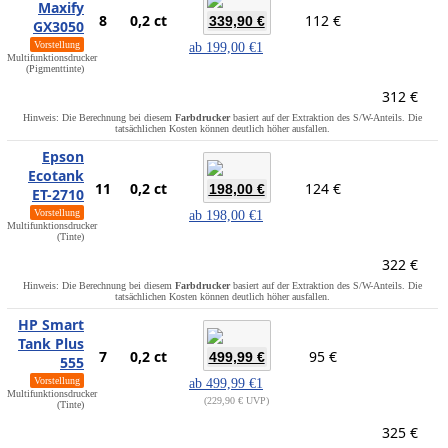
Maxify
8
0,2 ct
112 €
339,90 €
GX3050
Vorstellung
ab
199,00 €
1
Multifunktionsdrucker
(Pigmenttinte)
312 €
Hinweis: Die Berechnung bei diesem
Farbdrucker
basiert auf der Extraktion des S/W-Anteils. Die
tatsächlichen Kosten können deutlich höher ausfallen.
Epson
Ecotank
11
0,2 ct
124 €
198,00 €
ET-2710
Vorstellung
ab
198,00 €
1
Multifunktionsdrucker
(Tinte)
322 €
Hinweis: Die Berechnung bei diesem
Farbdrucker
basiert auf der Extraktion des S/W-Anteils. Die
tatsächlichen Kosten können deutlich höher ausfallen.
HP Smart
Tank Plus
7
0,2 ct
95 €
499,99 €
555
Vorstellung
ab
499,99 €
1
Multifunktionsdrucker
229,90 € UVP
(Tinte)
325 €