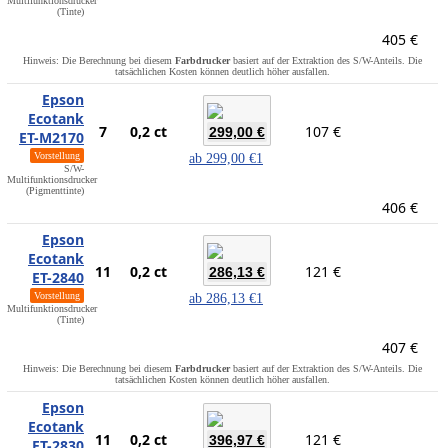
Multifunktionsdrucker
(Tinte)
405 €
Hinweis: Die Berechnung bei diesem
Farbdrucker
basiert auf der Extraktion des S/W-Anteils. Die
tatsächlichen Kosten können deutlich höher ausfallen.
Epson
Ecotank
7
0,2 ct
107 €
299,00 €
ET-M2170
Vorstellung
ab
299,00 €
1
S/W-
Multifunktionsdrucker
(Pigmenttinte)
406 €
Epson
Ecotank
11
0,2 ct
121 €
286,13 €
ET-2840
Vorstellung
ab
286,13 €
1
Multifunktionsdrucker
(Tinte)
407 €
Hinweis: Die Berechnung bei diesem
Farbdrucker
basiert auf der Extraktion des S/W-Anteils. Die
tatsächlichen Kosten können deutlich höher ausfallen.
Epson
Ecotank
11
0,2 ct
121 €
396,97 €
ET-2830