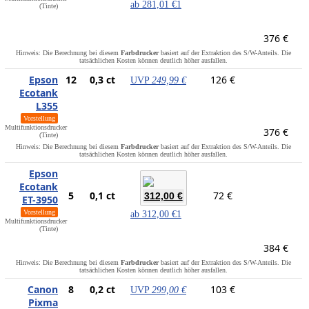
ab
281,01 €
1
(Tinte)
376 €
Hinweis: Die Berechnung bei diesem
Farbdrucker
basiert auf der Extraktion des S/W-Anteils. Die
tatsächlichen Kosten können deutlich höher ausfallen.
Epson
12
0,3 ct
126 €
UVP
249,99 €
Ecotank
L355
Vorstellung
Multifunktionsdrucker
376 €
(Tinte)
Hinweis: Die Berechnung bei diesem
Farbdrucker
basiert auf der Extraktion des S/W-Anteils. Die
tatsächlichen Kosten können deutlich höher ausfallen.
Epson
Ecotank
5
0,1 ct
72 €
312,00 €
ET-3950
Vorstellung
ab
312,00 €
1
Multifunktionsdrucker
(Tinte)
384 €
Hinweis: Die Berechnung bei diesem
Farbdrucker
basiert auf der Extraktion des S/W-Anteils. Die
tatsächlichen Kosten können deutlich höher ausfallen.
Canon
8
0,2 ct
103 €
UVP
299,00 €
Pixma