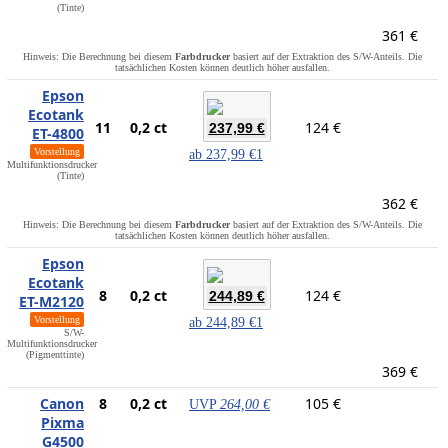
(Tinte)
361 €
Hinweis: Die Berechnung bei diesem
Farbdrucker
basiert auf der Extraktion des S/W-Anteils. Die
tatsächlichen Kosten können deutlich höher ausfallen.
Epson
Ecotank
11
0,2 ct
124 €
237,99 €
ET-4800
Vorstellung
ab
237,99 €
1
Multifunktionsdrucker
(Tinte)
362 €
Hinweis: Die Berechnung bei diesem
Farbdrucker
basiert auf der Extraktion des S/W-Anteils. Die
tatsächlichen Kosten können deutlich höher ausfallen.
Epson
Ecotank
8
0,2 ct
124 €
244,89 €
ET-M2120
Vorstellung
ab
244,89 €
1
S/W-
Multifunktionsdrucker
(Pigmenttinte)
369 €
Canon
8
0,2 ct
105 €
UVP
264,00 €
Pixma
G4500