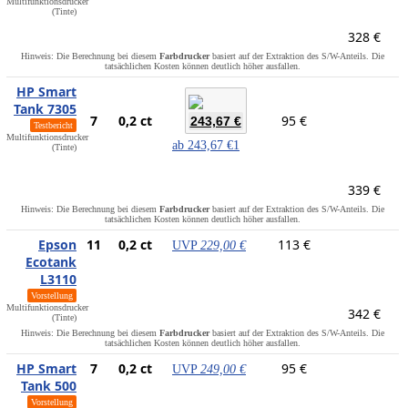
Multifunktionsdrucker
(Tinte)
328 €
Hinweis: Die Berechnung bei diesem
Farbdrucker
basiert auf der Extraktion des S/W-Anteils. Die
tatsächlichen Kosten können deutlich höher ausfallen.
HP Smart
Tank 7305
7
0,2 ct
95 €
243,67 €
Testbericht
Multifunktionsdrucker
ab
243,67 €
1
(Tinte)
339 €
Hinweis: Die Berechnung bei diesem
Farbdrucker
basiert auf der Extraktion des S/W-Anteils. Die
tatsächlichen Kosten können deutlich höher ausfallen.
Epson
11
0,2 ct
113 €
UVP
229,00 €
Ecotank
L3110
Vorstellung
Multifunktionsdrucker
342 €
(Tinte)
Hinweis: Die Berechnung bei diesem
Farbdrucker
basiert auf der Extraktion des S/W-Anteils. Die
tatsächlichen Kosten können deutlich höher ausfallen.
HP Smart
7
0,2 ct
95 €
UVP
249,00 €
Tank 500
Vorstellung