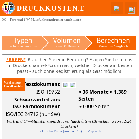
DC
Farb und S/W-Multifunktionsdrucker (auch ältere
Typen
Volumen
Berechnen
Technik & Funktion
Dauer & Drucker
Kosten im Vergleich
FRAGEN?
Brauchen Sie eine Beratung? Fragen Sie kostenlos
im Druckerchannel-Forum nach, welcher Drucker am besten
passt - auch ohne Registrierung als Gast möglich!
Wechsel zur
ISO-Textdokument
ISO 19752
× 36 Monate × 1.389
Seiten
Schwarzanteil aus
ISO-Farbdokument
50.000 Seiten
ISO/IEC 24712 (nur SW)
Farb und S/W-Multifunktionsdrucker (auch ältere (Berechnung von 1.924
Druckern)
–
Technische Daten (nur Top-50) im Vergleich
–