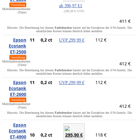
Vorstellung
ab
396,97 €
1
Multifunktionsdrucker
289,99 € UVP
(Tinte)
411 €
Hinweis: Die Berechnung bei diesem
Farbdrucker
basiert auf der Extraktion des S/W-Anteils. Die
tatsächlichen Kosten können deutlich höher ausfallen.
Epson
11
0,2 ct
112 €
UVP
299,99 €
Ecotank
ET-2500
Vorstellung
Multifunktionsdrucker
412 €
(Tinte)
Hinweis: Die Berechnung bei diesem
Farbdrucker
basiert auf der Extraktion des S/W-Anteils. Die
tatsächlichen Kosten können deutlich höher ausfallen.
Epson
11
0,2 ct
112 €
UVP
299,99 €
Ecotank
ET-2600
Vorstellung
Multifunktionsdrucker
412 €
(Tinte)
Hinweis: Die Berechnung bei diesem
Farbdrucker
basiert auf der Extraktion des S/W-Anteils. Die
tatsächlichen Kosten können deutlich höher ausfallen.
Epson
Ecotank
10
0,2 ct
118 €
295,90 €
ET-4900