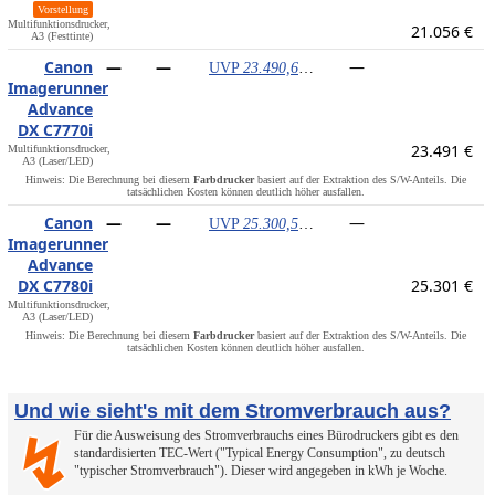
Vorstellung
Multifunktionsdrucker,
21.056 €
A3 (Festtinte)
Canon
—
—
—
UVP
23.490,60 €
Imagerunner
Advance
DX C7770i
23.491 €
Multifunktionsdrucker,
A3 (Laser/LED)
Hinweis: Die Berechnung bei diesem
Farbdrucker
basiert auf der Extraktion des S/W-Anteils. Die
tatsächlichen Kosten können deutlich höher ausfallen.
Canon
—
—
—
UVP
25.300,59 €
Imagerunner
Advance
DX C7780i
25.301 €
Multifunktionsdrucker,
A3 (Laser/LED)
Hinweis: Die Berechnung bei diesem
Farbdrucker
basiert auf der Extraktion des S/W-Anteils. Die
tatsächlichen Kosten können deutlich höher ausfallen.
Und wie sieht's mit dem Stromverbrauch aus?
Für die Ausweisung des Stromverbrauchs eines Bürodruckers gibt es den
↯
standardisierten TEC-Wert ("Typical Energy Consumption", zu deutsch
"typischer Stromverbrauch"). Dieser wird angegeben in kWh je Woche.