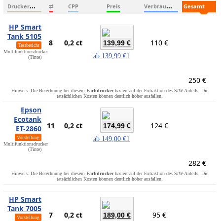
D
ruckername
V
erbrauchsmaterialien
G
esamtkosten
⇄
CPP
Preis
HP Smart
Tank 5105
8
0,2 ct
110 €
139,99 €
Testbericht
Multifunktionsdrucker
ab
139,99 €
1
(Tinte)
250 €
Hinweis: Die Berechnung bei diesem
Farbdrucker
basiert auf der Extraktion des S/W-Anteils. Die
tatsächlichen Kosten können deutlich höher ausfallen.
Epson
Ecotank
11
0,2 ct
124 €
174,99 €
ET-2860
Vorstellung
ab
149,00 €
1
Multifunktionsdrucker
(Tinte)
282 €
Hinweis: Die Berechnung bei diesem
Farbdrucker
basiert auf der Extraktion des S/W-Anteils. Die
tatsächlichen Kosten können deutlich höher ausfallen.
HP Smart
Tank 7005
7
0,2 ct
95 €
189,00 €
Vorstellung