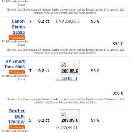
Multifunktionsdrucker
(Tinte)
Hinweis: Die Berechnung bei diesem
Farbdrucker
basiert auf der Extraktion des S/W-Anteils. Die
tatsächlichen Kosten können deutlich höher ausfallen.
Canon
7
0,2 ct
95 €
UVP
259,00 €
Pixma
G2520
Vorstellung
Multifunktionsdrucker
354 €
(Tinte)
Hinweis: Die Berechnung bei diesem
Farbdrucker
basiert auf der Extraktion des S/W-Anteils. Die
tatsächlichen Kosten können deutlich höher ausfallen.
HP Smart
Tank 6006
7
0,2 ct
95 €
260,85 €
Vorstellung
Multifunktionsdrucker
ab
260,85 €
1
(Tinte)
356 €
Hinweis: Die Berechnung bei diesem
Farbdrucker
basiert auf der Extraktion des S/W-Anteils. Die
tatsächlichen Kosten können deutlich höher ausfallen.
Brother
DCP-
5
0,2 ct
91 €
269,99 €
T780DW
Vorstellung
ab
269,99 €
1
Multifunktionsdrucker