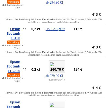
Vorstellung
ab
294,90 €
1
Multifunktionsdrucker
(Tinte)
413 €
Hinweis: Die Berechnung bei diesem
Farbdrucker
basiert auf der Extraktion des S/W-Anteils. Die
tatsächlichen Kosten können deutlich höher ausfallen.
Epson
11
0,2 ct
113 €
UVP
299,99 €
Ecotank
L3150
Vorstellung
Multifunktionsdrucker
413 €
(Tinte)
Hinweis: Die Berechnung bei diesem
Farbdrucker
basiert auf der Extraktion des S/W-Anteils. Die
tatsächlichen Kosten können deutlich höher ausfallen.
Epson
Ecotank
11
0,2 ct
124 €
260,78 €
ET-2820
Vorstellung
ab
229,00 €
1
Multifunktionsdrucker
289,99 € UVP
(Tinte)
414 €
Hinweis: Die Berechnung bei diesem
Farbdrucker
basiert auf der Extraktion des S/W-Anteils. Die
tatsächlichen Kosten können deutlich höher ausfallen.
Epson
Ecotank