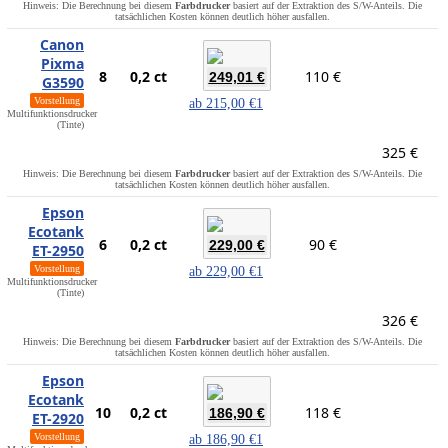
Hinweis: Die Berechnung bei diesem
Farbdrucker
basiert auf der Extraktion des S/W-Anteils. Die
tatsächlichen Kosten können deutlich höher ausfallen.
Canon
Pixma
8
0,2 ct
110 €
249,01 €
G3590
Vorstellung
ab
215,00 €
1
Multifunktionsdrucker
(Tinte)
325 €
Hinweis: Die Berechnung bei diesem
Farbdrucker
basiert auf der Extraktion des S/W-Anteils. Die
tatsächlichen Kosten können deutlich höher ausfallen.
Epson
Ecotank
6
0,2 ct
90 €
229,00 €
ET-2950
Vorstellung
ab
229,00 €
1
Multifunktionsdrucker
(Tinte)
326 €
Hinweis: Die Berechnung bei diesem
Farbdrucker
basiert auf der Extraktion des S/W-Anteils. Die
tatsächlichen Kosten können deutlich höher ausfallen.
Epson
Ecotank
10
0,2 ct
118 €
186,90 €
ET-2920
Vorstellung
ab
186,90 €
1