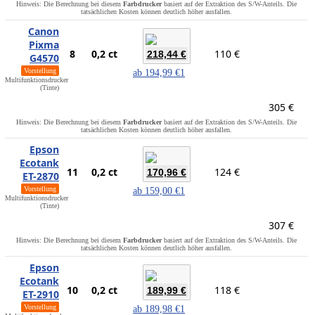
Hinweis: Die Berechnung bei diesem
Farbdrucker
basiert auf der Extraktion des S/W-Anteils. Die
tatsächlichen Kosten können deutlich höher ausfallen.
Canon
Pixma
8
0,2 ct
110 €
218,44 €
G4570
Vorstellung
ab
194,99 €
1
Multifunktionsdrucker
(Tinte)
305 €
Hinweis: Die Berechnung bei diesem
Farbdrucker
basiert auf der Extraktion des S/W-Anteils. Die
tatsächlichen Kosten können deutlich höher ausfallen.
Epson
Ecotank
11
0,2 ct
124 €
170,96 €
ET-2870
Vorstellung
ab
159,00 €
1
Multifunktionsdrucker
(Tinte)
307 €
Hinweis: Die Berechnung bei diesem
Farbdrucker
basiert auf der Extraktion des S/W-Anteils. Die
tatsächlichen Kosten können deutlich höher ausfallen.
Epson
Ecotank
10
0,2 ct
118 €
189,99 €
ET-2910
Vorstellung
ab
189,98 €
1