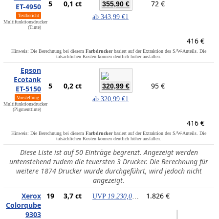
5
0,1 ct
72 €
355,90 €
ET-4950
Testbericht
ab
343,99 €
1
Multifunktionsdrucker
(Tinte)
416 €
Hinweis: Die Berechnung bei diesem
Farbdrucker
basiert auf der Extraktion des S/W-Anteils. Die
tatsächlichen Kosten können deutlich höher ausfallen.
Epson
Ecotank
5
0,2 ct
95 €
320,99 €
ET-5150
Vorstellung
ab
320,99 €
1
Multifunktionsdrucker
(Pigmenttinte)
416 €
Hinweis: Die Berechnung bei diesem
Farbdrucker
basiert auf der Extraktion des S/W-Anteils. Die
tatsächlichen Kosten können deutlich höher ausfallen.
Diese Liste ist auf 50 Einträge begrenzt. Angezeigt werden
untenstehend zudem die teuersten 3 Drucker. Die Berechnung für
weitere 1874 Drucker wurde durchgeführt, wird jedoch nicht
angezeigt.
Xerox
19
3,7 ct
1.826 €
UVP
19.230,00 €
Colorqube
9303