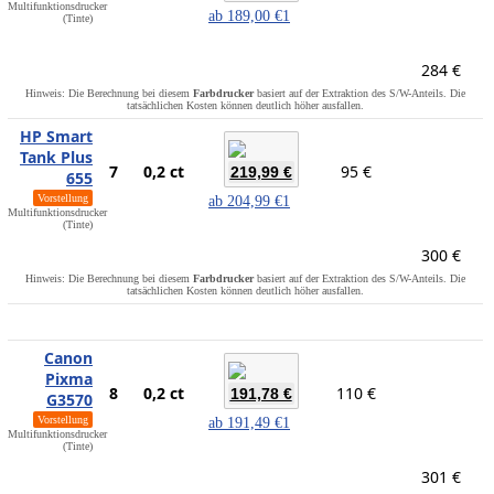
Multifunktionsdrucker
ab
189,00 €
1
(Tinte)
284 €
Hinweis: Die Berechnung bei diesem
Farbdrucker
basiert auf der Extraktion des S/W-Anteils. Die
tatsächlichen Kosten können deutlich höher ausfallen.
HP Smart
Tank Plus
7
0,2 ct
95 €
219,99 €
655
Vorstellung
ab
204,99 €
1
Multifunktionsdrucker
(Tinte)
300 €
Hinweis: Die Berechnung bei diesem
Farbdrucker
basiert auf der Extraktion des S/W-Anteils. Die
tatsächlichen Kosten können deutlich höher ausfallen.
Canon
Pixma
8
0,2 ct
110 €
191,78 €
G3570
Vorstellung
ab
191,49 €
1
Multifunktionsdrucker
(Tinte)
301 €