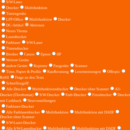
S/W-Laser
Drucker
Multifunktion
Tintengeräte
LFP-Office
Multifunktion
Drucker
DC-Artikel
Aktionen
Neues Thema
Laserdrucker
Farblaser
S/W-Laser
Tintendrucker
Brother
Canon
Epson
HP
Weitere Geräte
andere Geräte
Kopierer
Faxgeräte
Scanner
Tinte, Papier & Profile
Kaufberatung
Lesermeinungen
Offtopic
Refill
Frage zu den Tests
Schnellzugriff
Alle Drucker
Multifunktionsdrucker
Drucker ohne Scanner
A3-
Drucker (Überformat)
S/W-Drucker
Farb-Drucker
Fotodrucker
Drucker
mit Cashback
Neuvorstellungen
Farblaser-Drucker
Alle Farblaserdrucker
Multifunktion
Multifunktion mit DADF
Drucker ohne Scanner
S/W-Laser-Drucker
Alle S/W-Laserdrucker
Multifunktion
Multifunktion mit DADF