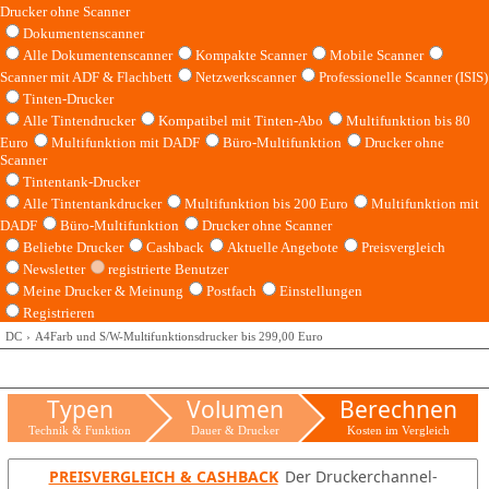
Drucker ohne Scanner
Dokumentenscanner
Alle Dokumentenscanner
Kompakte Scanner
Mobile Scanner
Scanner mit ADF & Flachbett
Netzwerkscanner
Professionelle Scanner (ISIS)
Tinten-Drucker
Alle Tintendrucker
Kompatibel mit Tinten-Abo
Multifunktion bis 80
Euro
Multifunktion mit DADF
Büro-Multifunktion
Drucker ohne
Scanner
Tintentank-Drucker
Alle Tintentankdrucker
Multifunktion bis 200 Euro
Multifunktion mit
DADF
Büro-Multifunktion
Drucker ohne Scanner
Beliebte Drucker
Cashback
Aktuelle Angebote
Preisvergleich
Newsletter
registrierte Benutzer
Meine Drucker & Meinung
Postfach
Einstellungen
Registrieren
DC
A4Farb und S/W-Multifunktionsdrucker bis 299,00 Euro
Typen
Volumen
Berechnen
Technik & Funktion
Dauer & Drucker
Kosten im Vergleich
PREISVERGLEICH & CASHBACK
Der Druckerchannel-