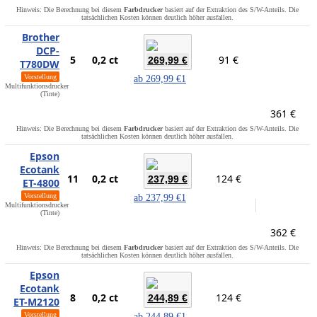
Hinweis: Die Berechnung bei diesem
Farbdrucker
basiert auf der Extraktion des S/W-Anteils. Die
tatsächlichen Kosten können deutlich höher ausfallen.
Brother
DCP-
5
0,2 ct
91 €
269,99 €
T780DW
Vorstellung
ab
269,99 €
1
Multifunktionsdrucker
(Tinte)
361 €
Hinweis: Die Berechnung bei diesem
Farbdrucker
basiert auf der Extraktion des S/W-Anteils. Die
tatsächlichen Kosten können deutlich höher ausfallen.
Epson
Ecotank
11
0,2 ct
124 €
237,99 €
ET-4800
Vorstellung
ab
237,99 €
1
Multifunktionsdrucker
(Tinte)
362 €
Hinweis: Die Berechnung bei diesem
Farbdrucker
basiert auf der Extraktion des S/W-Anteils. Die
tatsächlichen Kosten können deutlich höher ausfallen.
Epson
Ecotank
8
0,2 ct
124 €
244,89 €
ET-M2120
Vorstellung
ab
244,89 €
1