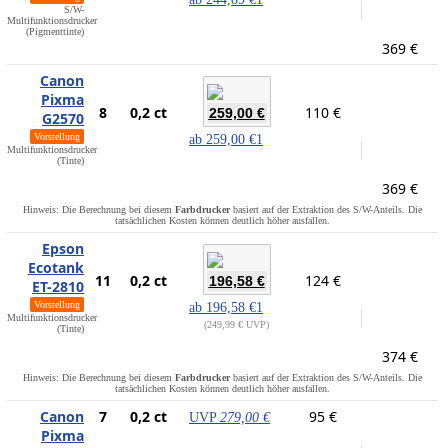
S/W-
Multifunktionsdrucker
(Pigmenttinte)
369 €
Canon
Pixma
8
0,2 ct
110 €
259,00 €
G2570
Vorstellung
ab
259,00 €
1
Multifunktionsdrucker
(Tinte)
369 €
Hinweis: Die Berechnung bei diesem
Farbdrucker
basiert auf der Extraktion des S/W-Anteils. Die
tatsächlichen Kosten können deutlich höher ausfallen.
Epson
Ecotank
11
0,2 ct
124 €
196,58 €
ET-2810
Vorstellung
ab
196,58 €
1
Multifunktionsdrucker
249,99 € UVP
(Tinte)
374 €
Hinweis: Die Berechnung bei diesem
Farbdrucker
basiert auf der Extraktion des S/W-Anteils. Die
tatsächlichen Kosten können deutlich höher ausfallen.
Canon
7
0,2 ct
95 €
UVP
279,00 €
Pixma