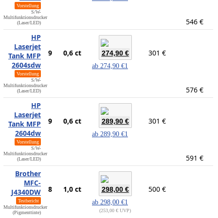
Vorstellung
S/W-
Multifunktionsdrucker
546 €
(Laser/LED)
HP
Laserjet
9
0,6 ct
301 €
274,90 €
Tank MFP
2604sdw
ab
274,90 €
1
Vorstellung
S/W-
Multifunktionsdrucker
576 €
(Laser/LED)
HP
Laserjet
9
0,6 ct
301 €
289,90 €
Tank MFP
2604dw
ab
289,90 €
1
Vorstellung
S/W-
Multifunktionsdrucker
591 €
(Laser/LED)
Brother
MFC-
8
1,0 ct
500 €
298,00 €
J4340DW
Testbericht
ab
298,00 €
1
Multifunktionsdrucker
253,00 € UVP
(Pigmenttinte)