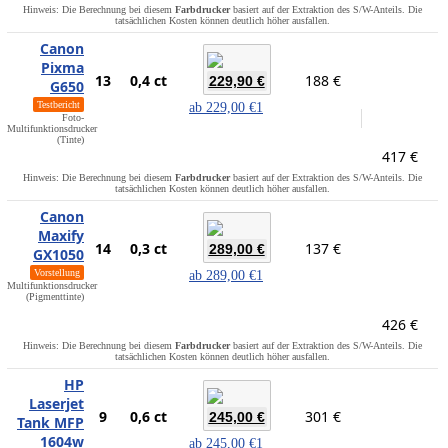
Hinweis: Die Berechnung bei diesem
Farbdrucker
basiert auf der Extraktion des S/W-Anteils. Die
tatsächlichen Kosten können deutlich höher ausfallen.
Canon
Pixma
13
0,4 ct
188 €
229,90 €
G650
Testbericht
ab
229,00 €
1
Foto-
Multifunktionsdrucker
(Tinte)
417 €
Hinweis: Die Berechnung bei diesem
Farbdrucker
basiert auf der Extraktion des S/W-Anteils. Die
tatsächlichen Kosten können deutlich höher ausfallen.
Canon
Maxify
14
0,3 ct
137 €
289,00 €
GX1050
Vorstellung
ab
289,00 €
1
Multifunktionsdrucker
(Pigmenttinte)
426 €
Hinweis: Die Berechnung bei diesem
Farbdrucker
basiert auf der Extraktion des S/W-Anteils. Die
tatsächlichen Kosten können deutlich höher ausfallen.
HP
Laserjet
9
0,6 ct
301 €
245,00 €
Tank MFP
1604w
ab
245,00 €
1