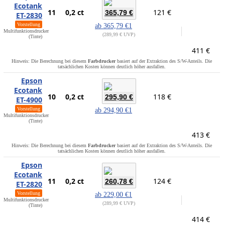
Ecotank
11
0,2 ct
121 €
365,79 €
ET-2830
Vorstellung
ab
365,79 €
1
Multifunktionsdrucker
289,99 € UVP
(Tinte)
411 €
Hinweis: Die Berechnung bei diesem
Farbdrucker
basiert auf der Extraktion des S/W-Anteils. Die
tatsächlichen Kosten können deutlich höher ausfallen.
Epson
Ecotank
10
0,2 ct
118 €
295,90 €
ET-4900
Vorstellung
ab
294,90 €
1
Multifunktionsdrucker
(Tinte)
413 €
Hinweis: Die Berechnung bei diesem
Farbdrucker
basiert auf der Extraktion des S/W-Anteils. Die
tatsächlichen Kosten können deutlich höher ausfallen.
Epson
Ecotank
11
0,2 ct
124 €
260,78 €
ET-2820
Vorstellung
ab
229,00 €
1
Multifunktionsdrucker
289,99 € UVP
(Tinte)
414 €