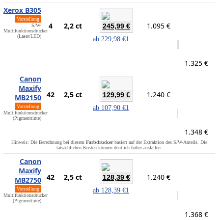
Xerox B305
Vorstellung
4
2,2 ct
1.095 €
245,99 €
S/W-
Multifunktionsdrucker
(Laser/LED)
ab
229,98 €
1
1.325 €
Canon
Maxify
42
2,5 ct
1.240 €
129,99 €
MB2150
Vorstellung
ab
107,90 €
1
Multifunktionsdrucker
(Pigmenttinte)
1.348 €
Hinweis: Die Berechnung bei diesem
Farbdrucker
basiert auf der Extraktion des S/W-Anteils. Die
tatsächlichen Kosten können deutlich höher ausfallen.
Canon
Maxify
42
2,5 ct
1.240 €
128,39 €
MB2750
Vorstellung
ab
128,39 €
1
Multifunktionsdrucker
(Pigmenttinte)
1.368 €