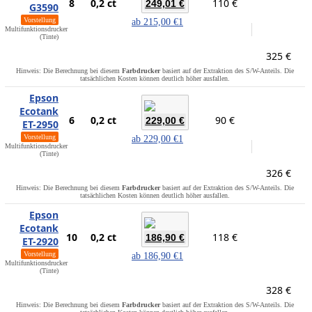
8
0,2 ct
110 €
249,01 €
G3590
Vorstellung
ab
215,00 €
1
Multifunktionsdrucker
(Tinte)
325 €
Hinweis: Die Berechnung bei diesem
Farbdrucker
basiert auf der Extraktion des S/W-Anteils. Die
tatsächlichen Kosten können deutlich höher ausfallen.
Epson
Ecotank
6
0,2 ct
90 €
229,00 €
ET-2950
Vorstellung
ab
229,00 €
1
Multifunktionsdrucker
(Tinte)
326 €
Hinweis: Die Berechnung bei diesem
Farbdrucker
basiert auf der Extraktion des S/W-Anteils. Die
tatsächlichen Kosten können deutlich höher ausfallen.
Epson
Ecotank
10
0,2 ct
118 €
186,90 €
ET-2920
Vorstellung
ab
186,90 €
1
Multifunktionsdrucker
(Tinte)
328 €
Hinweis: Die Berechnung bei diesem
Farbdrucker
basiert auf der Extraktion des S/W-Anteils. Die