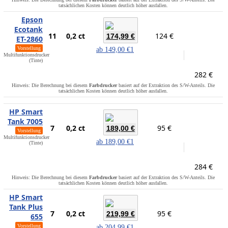
tatsächlichen Kosten können deutlich höher ausfallen.
Epson
Ecotank
11
0,2 ct
124 €
174,99 €
ET-2860
Vorstellung
ab
149,00 €
1
Multifunktionsdrucker
(Tinte)
282 €
Hinweis: Die Berechnung bei diesem
Farbdrucker
basiert auf der Extraktion des S/W-Anteils. Die
tatsächlichen Kosten können deutlich höher ausfallen.
HP Smart
Tank 7005
7
0,2 ct
95 €
189,00 €
Vorstellung
Multifunktionsdrucker
ab
189,00 €
1
(Tinte)
284 €
Hinweis: Die Berechnung bei diesem
Farbdrucker
basiert auf der Extraktion des S/W-Anteils. Die
tatsächlichen Kosten können deutlich höher ausfallen.
HP Smart
Tank Plus
7
0,2 ct
95 €
219,99 €
655
Vorstellung
ab
204,99 €
1