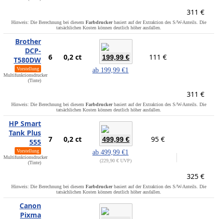
311 €
Hinweis: Die Berechnung bei diesem
Farbdrucker
basiert auf der Extraktion des S/W-Anteils. Die
tatsächlichen Kosten können deutlich höher ausfallen.
Brother
DCP-
6
0,2 ct
111 €
199,99 €
T580DW
Vorstellung
ab
199,99 €
1
Multifunktionsdrucker
(Tinte)
311 €
Hinweis: Die Berechnung bei diesem
Farbdrucker
basiert auf der Extraktion des S/W-Anteils. Die
tatsächlichen Kosten können deutlich höher ausfallen.
HP Smart
Tank Plus
7
0,2 ct
95 €
499,99 €
555
Vorstellung
ab
499,99 €
1
Multifunktionsdrucker
229,90 € UVP
(Tinte)
325 €
Hinweis: Die Berechnung bei diesem
Farbdrucker
basiert auf der Extraktion des S/W-Anteils. Die
tatsächlichen Kosten können deutlich höher ausfallen.
Canon
Pixma