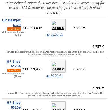
untenstehend zudem die teuersten 3 Drucker. Die Berechnung für
weitere 125 Drucker wurde durchgeführt, wird jedoch nicht
angezeigt.
HP Deskjet
4320
312
13,4 ct
6.702 €
55,00 €
Vorstellung
Multifunktionsdrucker
ab
55,00 €
1
(Tinte)
6.757 €
Hinweis: Die Berechnung bei diesem
Farbdrucker
basiert auf der Extraktion des S/W-Anteils. Die
tatsächlichen Kosten können deutlich höher ausfallen.
HP Envy
6120e
312
13,4 ct
6.700 €
60,00 €
Vorstellung
Multifunktionsdrucker
ab
60,00 €
1
(Tinte)
6.760 €
Hinweis: Die Berechnung bei diesem
Farbdrucker
basiert auf der Extraktion des S/W-Anteils. Die
tatsächlichen Kosten können deutlich höher ausfallen.
HP Envy
6520e