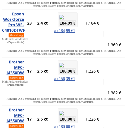
Hinweis: Die Berechnung bei diesem
Farbdrucker
basiert auf der Extraktion des S/W-Anteils. Die
tatsächlichen Kosten können deutlich höher ausfallen.
Epson
Workforce
23
2,4 ct
1.184 €
184,99 €
Pro WF-
C4810DTWF
ab
184,99 €
1
Vorstellung
Multifunktionsdrucker
(Pigmenttinte)
1.369 €
Hinweis: Die Berechnung bei diesem
Farbdrucker
basiert auf der Extraktion des S/W-Anteils. Die
tatsächlichen Kosten können deutlich höher ausfallen.
Brother
MFC-
17
2,5 ct
1.226 €
168,96 €
J4350DW
Vorstellung
ab
156,39 €
1
Multifunktionsdrucker
(Pigmenttinte)
1.382 €
Hinweis: Die Berechnung bei diesem
Farbdrucker
basiert auf der Extraktion des S/W-Anteils. Die
tatsächlichen Kosten können deutlich höher ausfallen.
Brother
MFC-
17
2,5 ct
1.226 €
180,00 €
J4550DW
Vorstellung
ab
180,00 €
1