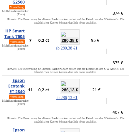
G2560
Vorstellung
Multifunktionsdrucker
374 €
(Tinte)
Hinweis: Die Berechnung bei diesem
Farbdrucker
basiert auf der Extraktion des S/W-Anteils. Die
tatsächlichen Kosten können deutlich höher ausfallen.
HP Smart
Tank 7605
7
0,2 ct
95 €
280,38 €
Vorstellung
Multifunktionsdrucker
ab
280,38 €
1
(Tinte)
375 €
Hinweis: Die Berechnung bei diesem
Farbdrucker
basiert auf der Extraktion des S/W-Anteils. Die
tatsächlichen Kosten können deutlich höher ausfallen.
Epson
Ecotank
11
0,2 ct
121 €
286,13 €
ET-2840
Vorstellung
ab
286,13 €
1
Multifunktionsdrucker
(Tinte)
407 €
Hinweis: Die Berechnung bei diesem
Farbdrucker
basiert auf der Extraktion des S/W-Anteils. Die
tatsächlichen Kosten können deutlich höher ausfallen.
Epson