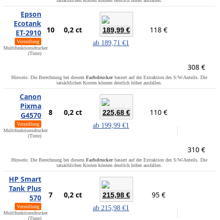
tatsächlichen Kosten können deutlich höher ausfallen.
Epson
Ecotank
10
0,2 ct
118 €
189,99 €
ET-2910
Vorstellung
ab
189,71 €
1
Multifunktionsdrucker
(Tinte)
308 €
Hinweis: Die Berechnung bei diesem
Farbdrucker
basiert auf der Extraktion des S/W-Anteils. Die
tatsächlichen Kosten können deutlich höher ausfallen.
Canon
Pixma
8
0,2 ct
110 €
225,68 €
G4570
Vorstellung
ab
199,99 €
1
Multifunktionsdrucker
(Tinte)
310 €
Hinweis: Die Berechnung bei diesem
Farbdrucker
basiert auf der Extraktion des S/W-Anteils. Die
tatsächlichen Kosten können deutlich höher ausfallen.
HP Smart
Tank Plus
7
0,2 ct
95 €
215,98 €
570
Vorstellung
ab
215,98 €
1
Multifunktionsdrucker
(Tinte)