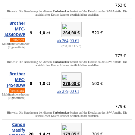
753 €
Hinweis: Die Berechnung bei diesem
Farbdrucker
basiert auf der Extraktion des S/W-Anteils. Die
tatsächlichen Kosten können deutlich höher ausfallen.
Brother
MFC-
9
1,0 ct
520 €
264,90 €
J4340DWE
Testbericht
ab
264,90 €
1
Multifunktionsdrucker
253,00 € UVP
(Pigmenttinte)
773 €
Hinweis: Die Berechnung bei diesem
Farbdrucker
basiert auf der Extraktion des S/W-Anteils. Die
tatsächlichen Kosten können deutlich höher ausfallen.
Brother
MFC-
8
1,0 ct
500 €
279,00 €
J4540DW
Vorstellung
ab
279,00 €
1
Multifunktionsdrucker
(Pigmenttinte)
779 €
Hinweis: Die Berechnung bei diesem
Farbdrucker
basiert auf der Extraktion des S/W-Anteils. Die
tatsächlichen Kosten können deutlich höher ausfallen.
Canon
Maxify
20
1,4 ct
706 €
179,05 €