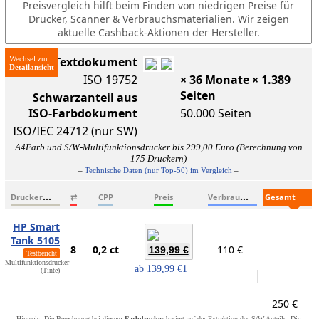
Preisvergleich hilft beim Finden von niedrigen Preise für
Drucker, Scanner & Verbrauchsmaterialien. Wir zeigen
aktuelle Cashback-Aktionen der Hersteller.
Wechsel zur
ISO-Textdokument
ISO 19752
× 36 Monate × 1.389
Seiten
Schwarzanteil aus
ISO-Farbdokument
50.000 Seiten
ISO/IEC 24712 (nur SW)
A4Farb und S/W-Multifunktionsdrucker bis 299,00 Euro (Berechnung von
175 Druckern)
–
Technische Daten (nur Top-50) im Vergleich
–
D
ruckername
V
erbrauchsmaterialien
G
esamtkosten
⇄
CPP
Preis
HP Smart
Tank 5105
8
0,2 ct
110 €
139,99 €
Testbericht
Multifunktionsdrucker
ab
139,99 €
1
(Tinte)
250 €
Hinweis: Die Berechnung bei diesem
Farbdrucker
basiert auf der Extraktion des S/W-Anteils. Die