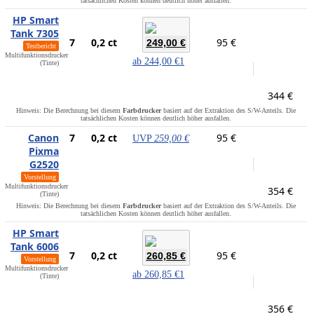
tatsächlichen Kosten können deutlich höher ausfallen.
HP Smart
Tank 7305
7
0,2 ct
95 €
249,00 €
Testbericht
Multifunktionsdrucker
ab
244,00 €
1
(Tinte)
344 €
Hinweis: Die Berechnung bei diesem
Farbdrucker
basiert auf der Extraktion des S/W-Anteils. Die
tatsächlichen Kosten können deutlich höher ausfallen.
Canon
7
0,2 ct
95 €
UVP
259,00 €
Pixma
G2520
Vorstellung
Multifunktionsdrucker
354 €
(Tinte)
Hinweis: Die Berechnung bei diesem
Farbdrucker
basiert auf der Extraktion des S/W-Anteils. Die
tatsächlichen Kosten können deutlich höher ausfallen.
HP Smart
Tank 6006
7
0,2 ct
95 €
260,85 €
Vorstellung
Multifunktionsdrucker
ab
260,85 €
1
(Tinte)
356 €