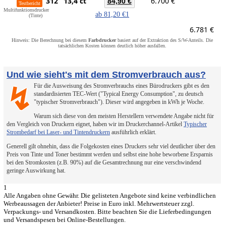
312
13,4 ct
6.700 €
84,90 €
Testbericht
Multifunktionsdrucker
ab
81,20 €
1
(Tinte)
6.781 €
Hinweis: Die Berechnung bei diesem
Farbdrucker
basiert auf der Extraktion des S/W-Anteils. Die
tatsächlichen Kosten können deutlich höher ausfallen.
Und wie sieht's mit dem Stromverbrauch aus?
Für die Ausweisung des Stromverbrauchs eines Bürodruckers gibt es den
↯
standardisierten TEC-Wert ("Typical Energy Consumption", zu deutsch
"typischer Stromverbrauch"). Dieser wird angegeben in kWh je Woche.
Warum sich diese von den meisten Herstellern verwendete Angabe nicht für
den Vergleich von Druckern eignet, haben wir im Druckerchannel-Artikel
Typischer
Strombedarf bei Laser- und Tintendruckern
ausführlich erklärt.
Generell gilt ohnehin, dass die Folgekosten eines Druckers sehr viel deutlicher über den
Preis von Tinte und Toner bestimmt werden und selbst eine hohe beworbene Ersparnis
bei den Stromkosten (z.B. 90%) auf die Gesamtrechnung nur eine verschwindend
geringe Auswirkung hat.
1
Alle Angaben ohne Gewähr. Die gelisteten Angebote sind keine verbindlichen
Werbeaussagen der Anbieter! Preise in Euro inkl. Mehrwertsteuer zzgl.
Verpackungs- und Versandkosten. Bitte beachten Sie die Lieferbedingungen
und Versandspesen bei Online-Bestellungen.