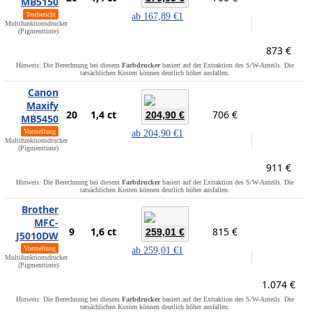
MB5150
Testbericht
ab
167,89 €
1
Multifunktionsdrucker
(Pigmenttinte)
873 €
Hinweis: Die Berechnung bei diesem
Farbdrucker
basiert auf der Extraktion des S/W-Anteils. Die
tatsächlichen Kosten können deutlich höher ausfallen.
Canon
Maxify
20
1,4 ct
706 €
204,90 €
MB5450
Vorstellung
ab
204,90 €
1
Multifunktionsdrucker
(Pigmenttinte)
911 €
Hinweis: Die Berechnung bei diesem
Farbdrucker
basiert auf der Extraktion des S/W-Anteils. Die
tatsächlichen Kosten können deutlich höher ausfallen.
Brother
MFC-
9
1,6 ct
815 €
259,01 €
J5010DW
Vorstellung
ab
259,01 €
1
Multifunktionsdrucker
(Pigmenttinte)
1.074 €
Hinweis: Die Berechnung bei diesem
Farbdrucker
basiert auf der Extraktion des S/W-Anteils. Die
tatsächlichen Kosten können deutlich höher ausfallen.