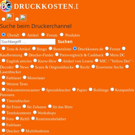
Suche beim Druckerchannel
Überall
Artikel
Forum
Produkte
Suchen
Tests & Artikel
Bingo
Bestenliste
Druckkosten.de
Forum
Kaufberatung
Drucker-Finder
Preisvergleich & Cashback
Mein DC
English articles
Know-How
Artikel von Lesern
MIC / "Yellow Dot" -
Decoder
News
Scans & Originaldrucke
Recht
Erweiterte Suche
Laserdrucker
Farblaser
Monolaser
Weitere Tests
Dokumentenscanner
Spezialdrucker
Papier
Rohlinge
Kompatible
Patronen
Tintendrucker
für Fotos
für Zuhause
für das Büro
Testdokumente
Workshops
Foto
Refill
Resttintenbehälter
Farblaser
Drucker
Multifunktion