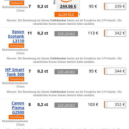
Testbericht
7
0,2 ct
95 €
339 €
244,06 €
Multifunktionsdrucker
(Tinte)
244,00 €
ab
1
Hinweis: Die Berechnung bei diesem
Farbdrucker
basiert auf der Extraktion des S/W-Anteils. Die
tatsächlichen Kosten können deutlich höher ausfallen.
Epson
11
0,2 ct
113 €
342 €
UVP
229,00 €
Ecotank
L3110
Vorstellung
Multifunktionsdrucker
(Tinte)
Hinweis: Die Berechnung bei diesem
Farbdrucker
basiert auf der Extraktion des S/W-Anteils. Die
tatsächlichen Kosten können deutlich höher ausfallen.
HP Smart
7
0,2 ct
95 €
344 €
UVP
249,00 €
Tank 500
Vorstellung
Multifunktionsdrucker
(Tinte)
Hinweis: Die Berechnung bei diesem
Farbdrucker
basiert auf der Extraktion des S/W-Anteils. Die
tatsächlichen Kosten können deutlich höher ausfallen.
Canon
8
0,2 ct
103 €
352 €
UVP
249,00 €
Pixma
G2500
Vorstellung
Multifunktionsdrucker
(Tinte)