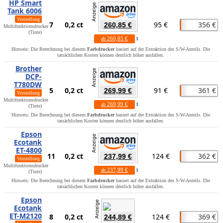
HP Smart
Tank 6006
Vorstellung
7
0,2 ct
95 €
356 €
260,85 €
Multifunktionsdrucker
(Tinte)
260,85 €
ab
1
Hinweis: Die Berechnung bei diesem
Farbdrucker
basiert auf der Extraktion des S/W-Anteils. Die
tatsächlichen Kosten können deutlich höher ausfallen.
Brother
DCP-
T780DW
5
0,2 ct
91 €
361 €
269,99 €
Vorstellung
Multifunktionsdrucker
269,99 €
ab
1
(Tinte)
Hinweis: Die Berechnung bei diesem
Farbdrucker
basiert auf der Extraktion des S/W-Anteils. Die
tatsächlichen Kosten können deutlich höher ausfallen.
Epson
Ecotank
ET-4800
11
0,2 ct
124 €
362 €
237,99 €
Vorstellung
Multifunktionsdrucker
237,99 €
ab
1
(Tinte)
Hinweis: Die Berechnung bei diesem
Farbdrucker
basiert auf der Extraktion des S/W-Anteils. Die
tatsächlichen Kosten können deutlich höher ausfallen.
Epson
Ecotank
ET-M2120
8
0,2 ct
124 €
369 €
244,89 €