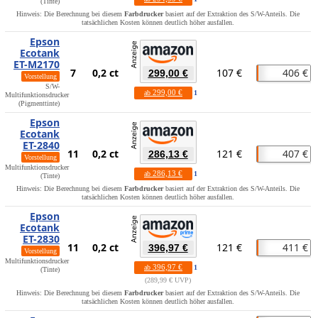
(Tinte)
Hinweis: Die Berechnung bei diesem
Farbdrucker
basiert auf der Extraktion des S/W-Anteils. Die
tatsächlichen Kosten können deutlich höher ausfallen.
Epson
Ecotank
ET-M2170
7
0,2 ct
107 €
406 €
299,00 €
Vorstellung
S/W-
299,00 €
ab
1
Multifunktionsdrucker
(Pigmenttinte)
Epson
Ecotank
ET-2840
11
0,2 ct
121 €
407 €
286,13 €
Vorstellung
Multifunktionsdrucker
286,13 €
ab
1
(Tinte)
Hinweis: Die Berechnung bei diesem
Farbdrucker
basiert auf der Extraktion des S/W-Anteils. Die
tatsächlichen Kosten können deutlich höher ausfallen.
Epson
Ecotank
ET-2830
11
0,2 ct
121 €
411 €
396,97 €
Vorstellung
Multifunktionsdrucker
396,97 €
ab
1
(Tinte)
289,99 € UVP
Hinweis: Die Berechnung bei diesem
Farbdrucker
basiert auf der Extraktion des S/W-Anteils. Die
tatsächlichen Kosten können deutlich höher ausfallen.