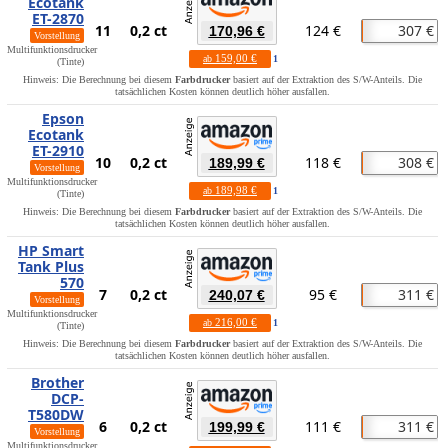
Ecotank
ET-2870
11
0,2 ct
124 €
307 €
170,96 €
Vorstellung
Multifunktionsdrucker
159,00 €
ab
1
(Tinte)
Hinweis: Die Berechnung bei diesem
Farbdrucker
basiert auf der Extraktion des S/W-Anteils. Die
tatsächlichen Kosten können deutlich höher ausfallen.
Epson
Ecotank
ET-2910
10
0,2 ct
118 €
308 €
189,99 €
Vorstellung
Multifunktionsdrucker
189,98 €
ab
1
(Tinte)
Hinweis: Die Berechnung bei diesem
Farbdrucker
basiert auf der Extraktion des S/W-Anteils. Die
tatsächlichen Kosten können deutlich höher ausfallen.
HP Smart
Tank Plus
570
7
0,2 ct
95 €
311 €
240,07 €
Vorstellung
Multifunktionsdrucker
216,00 €
ab
1
(Tinte)
Hinweis: Die Berechnung bei diesem
Farbdrucker
basiert auf der Extraktion des S/W-Anteils. Die
tatsächlichen Kosten können deutlich höher ausfallen.
Brother
DCP-
T580DW
6
0,2 ct
111 €
311 €
199,99 €
Vorstellung
Multifunktionsdrucker