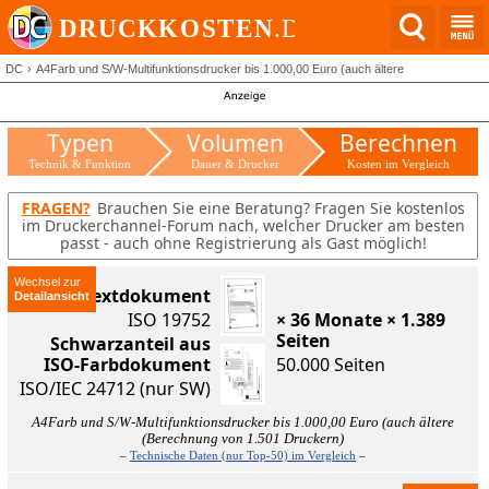
DC
A4Farb und S/W-Multifunktionsdrucker bis 1.000,00 Euro (auch ältere
Typen
Volumen
Berechnen
Technik & Funktion
Dauer & Drucker
Kosten im Vergleich
FRAGEN?
Brauchen Sie eine Beratung? Fragen Sie kostenlos
im Druckerchannel-Forum nach, welcher Drucker am besten
passt - auch ohne Registrierung als Gast möglich!
Wechsel zur
ISO-Textdokument
ISO 19752
× 36 Monate × 1.389
Seiten
Schwarzanteil aus
ISO-Farbdokument
50.000 Seiten
ISO/IEC 24712 (nur SW)
A4Farb und S/W-Multifunktionsdrucker bis 1.000,00 Euro (auch ältere
(Berechnung von 1.501 Druckern)
–
Technische Daten (nur Top-50) im Vergleich
–