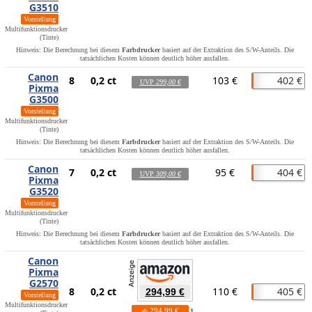
G3510
Vorstellung
Multifunktionsdrucker
(Tinte)
Hinweis: Die Berechnung bei diesem
Farbdrucker
basiert auf der Extraktion des S/W-Anteils. Die
tatsächlichen Kosten können deutlich höher ausfallen.
Canon
8
0,2 ct
103 €
402 €
UVP
299,00 €
Pixma
G3500
Vorstellung
Multifunktionsdrucker
(Tinte)
Hinweis: Die Berechnung bei diesem
Farbdrucker
basiert auf der Extraktion des S/W-Anteils. Die
tatsächlichen Kosten können deutlich höher ausfallen.
Canon
7
0,2 ct
95 €
404 €
UVP
309,00 €
Pixma
G3520
Vorstellung
Multifunktionsdrucker
(Tinte)
Hinweis: Die Berechnung bei diesem
Farbdrucker
basiert auf der Extraktion des S/W-Anteils. Die
tatsächlichen Kosten können deutlich höher ausfallen.
Canon
Pixma
G2570
8
0,2 ct
110 €
405 €
294,99 €
Vorstellung
Multifunktionsdrucker
294,99 €
ab
1