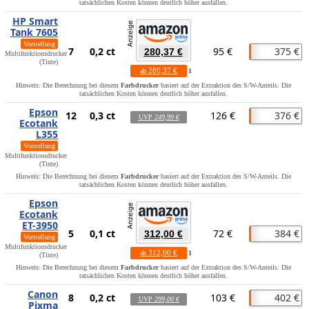
tatsächlichen Kosten können deutlich höher ausfallen.
HP Smart
Tank 7605
Vorstellung
7
0,2 ct
95 €
375 €
280,37 €
Multifunktionsdrucker
(Tinte)
280,37 €
ab
1
Hinweis: Die Berechnung bei diesem
Farbdrucker
basiert auf der Extraktion des S/W-Anteils. Die
tatsächlichen Kosten können deutlich höher ausfallen.
Epson
12
0,3 ct
126 €
376 €
UVP
249,99 €
Ecotank
L355
Vorstellung
Multifunktionsdrucker
(Tinte)
Hinweis: Die Berechnung bei diesem
Farbdrucker
basiert auf der Extraktion des S/W-Anteils. Die
tatsächlichen Kosten können deutlich höher ausfallen.
Epson
Ecotank
ET-3950
5
0,1 ct
72 €
384 €
312,00 €
Vorstellung
Multifunktionsdrucker
312,00 €
ab
1
(Tinte)
Hinweis: Die Berechnung bei diesem
Farbdrucker
basiert auf der Extraktion des S/W-Anteils. Die
tatsächlichen Kosten können deutlich höher ausfallen.
Canon
8
0,2 ct
103 €
402 €
UVP
299,00 €
Pixma