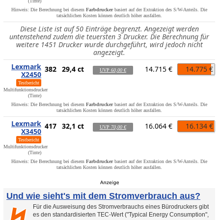
(Tinte)
Hinweis: Die Berechnung bei diesem
Farbdrucker
basiert auf der Extraktion des S/W-Anteils. Die
tatsächlichen Kosten können deutlich höher ausfallen.
Diese Liste ist auf 50 Einträge begrenzt. Angezeigt werden
untenstehend zudem die teuersten 3 Drucker. Die Berechnung für
weitere 1451 Drucker wurde durchgeführt, wird jedoch nicht
angezeigt.
Lexmark
382
29,4 ct
14.715 €
14.775 €
UVP
60,00 €
X2450
Testbericht
Multifunktionsdrucker
(Tinte)
Hinweis: Die Berechnung bei diesem
Farbdrucker
basiert auf der Extraktion des S/W-Anteils. Die
tatsächlichen Kosten können deutlich höher ausfallen.
Lexmark
417
32,1 ct
16.064 €
16.134 €
UVP
70,00 €
X3450
Testbericht
Multifunktionsdrucker
(Tinte)
Hinweis: Die Berechnung bei diesem
Farbdrucker
basiert auf der Extraktion des S/W-Anteils. Die
tatsächlichen Kosten können deutlich höher ausfallen.
Und wie sieht's mit dem Stromverbrauch aus?
Für die Ausweisung des Stromverbrauchs eines Bürodruckers gibt
es den standardisierten TEC-Wert ("Typical Energy Consumption",