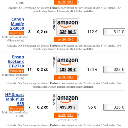
199,99 €
ab
1
(Tinte)
Hinweis: Die Berechnung bei diesem
Farbdrucker
basiert auf der Extraktion des S/W-Anteils. Die
tatsächlichen Kosten können deutlich höher ausfallen.
Canon
Maxify
GX3050
8
0,2 ct
112 €
312 €
339,90 €
Vorstellung
Multifunktionsdrucker
199,00 €
ab
1
(Pigmenttinte)
Hinweis: Die Berechnung bei diesem
Farbdrucker
basiert auf der Extraktion des S/W-Anteils. Die
tatsächlichen Kosten können deutlich höher ausfallen.
Epson
Ecotank
ET-2710
11
0,2 ct
124 €
322 €
198,00 €
Vorstellung
Multifunktionsdrucker
198,00 €
ab
1
(Tinte)
Hinweis: Die Berechnung bei diesem
Farbdrucker
basiert auf der Extraktion des S/W-Anteils. Die
tatsächlichen Kosten können deutlich höher ausfallen.
HP Smart
Tank Plus
555
7
0,2 ct
95 €
325 €
499,99 €
Vorstellung
Multifunktionsdrucker
499,99 €
ab
1
(Tinte)
229,90 € UVP
Hinweis: Die Berechnung bei diesem
Farbdrucker
basiert auf der Extraktion des S/W-Anteils. Die