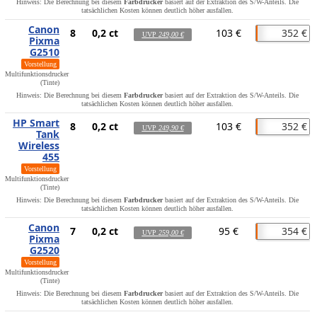
Hinweis: Die Berechnung bei diesem
Farbdrucker
basiert auf der Extraktion des S/W-Anteils. Die
tatsächlichen Kosten können deutlich höher ausfallen.
Canon
8
0,2 ct
103 €
352 €
UVP
249,00 €
Pixma
G2510
Vorstellung
Multifunktionsdrucker
(Tinte)
Hinweis: Die Berechnung bei diesem
Farbdrucker
basiert auf der Extraktion des S/W-Anteils. Die
tatsächlichen Kosten können deutlich höher ausfallen.
HP Smart
8
0,2 ct
103 €
352 €
UVP
249,90 €
Tank
Wireless
455
Vorstellung
Multifunktionsdrucker
(Tinte)
Hinweis: Die Berechnung bei diesem
Farbdrucker
basiert auf der Extraktion des S/W-Anteils. Die
tatsächlichen Kosten können deutlich höher ausfallen.
Canon
7
0,2 ct
95 €
354 €
UVP
259,00 €
Pixma
G2520
Vorstellung
Multifunktionsdrucker
(Tinte)
Hinweis: Die Berechnung bei diesem
Farbdrucker
basiert auf der Extraktion des S/W-Anteils. Die
tatsächlichen Kosten können deutlich höher ausfallen.