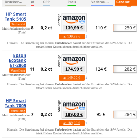
D
ruckername
V
erbrauchsmaterialien
G
esamtkosten
⇄
CPP
Preis
HP Smart
Tank 5105
Testbericht
8
0,2 ct
110 €
250 €
139,99 €
Multifunktionsdrucker
(Tinte)
139,99 €
ab
1
Hinweis: Die Berechnung bei diesem
Farbdrucker
basiert auf der Extraktion des S/W-Anteils. Die
tatsächlichen Kosten können deutlich höher ausfallen.
Epson
Ecotank
ET-2860
11
0,2 ct
124 €
282 €
174,99 €
Vorstellung
Multifunktionsdrucker
149,00 €
ab
1
(Tinte)
Hinweis: Die Berechnung bei diesem
Farbdrucker
basiert auf der Extraktion des S/W-Anteils. Die
tatsächlichen Kosten können deutlich höher ausfallen.
HP Smart
Tank 7005
Vorstellung
7
0,2 ct
95 €
284 €
189,00 €
Multifunktionsdrucker
(Tinte)
189,00 €
ab
1
Hinweis: Die Berechnung bei diesem
Farbdrucker
basiert auf der Extraktion des S/W-Anteils. Die
tatsächlichen Kosten können deutlich höher ausfallen.