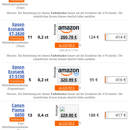
Vorstellung
Multifunktionsdrucker
(Tinte)
Hinweis: Die Berechnung bei diesem
Farbdrucker
basiert auf der Extraktion des S/W-Anteils. Die
tatsächlichen Kosten können deutlich höher ausfallen.
Epson
Ecotank
ET-2820
11
0,2 ct
124 €
414 €
260,78 €
Vorstellung
Multifunktionsdrucker
229,00 €
ab
1
(Tinte)
289,99 € UVP
Hinweis: Die Berechnung bei diesem
Farbdrucker
basiert auf der Extraktion des S/W-Anteils. Die
tatsächlichen Kosten können deutlich höher ausfallen.
Epson
Ecotank
ET-5150
5
0,2 ct
95 €
416 €
320,99 €
Vorstellung
Multifunktionsdrucker
320,99 €
ab
1
(Pigmenttinte)
Hinweis: Die Berechnung bei diesem
Farbdrucker
basiert auf der Extraktion des S/W-Anteils. Die
tatsächlichen Kosten können deutlich höher ausfallen.
Canon
Pixma
G650
13
0,4 ct
188 €
417 €
229,90 €
Testbericht
229,00 €
ab
1
Foto-
Multifunktionsdrucker