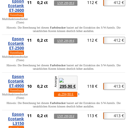
Epson
11
0,2 ct
112 €
412 €
UVP
299,99 €
Ecotank
ET-2600
Vorstellung
Multifunktionsdrucker
(Tinte)
Hinweis: Die Berechnung bei diesem
Farbdrucker
basiert auf der Extraktion des S/W-Anteils. Die
tatsächlichen Kosten können deutlich höher ausfallen.
Epson
11
0,2 ct
112 €
412 €
UVP
299,99 €
Ecotank
ET-2500
Vorstellung
Multifunktionsdrucker
(Tinte)
Hinweis: Die Berechnung bei diesem
Farbdrucker
basiert auf der Extraktion des S/W-Anteils. Die
tatsächlichen Kosten können deutlich höher ausfallen.
Epson
Ecotank
ET-4900
10
0,2 ct
118 €
413 €
295,90 €
Vorstellung
294,90 €
ab
1
Multifunktionsdrucker
(Tinte)
Hinweis: Die Berechnung bei diesem
Farbdrucker
basiert auf der Extraktion des S/W-Anteils. Die
tatsächlichen Kosten können deutlich höher ausfallen.
Epson
11
0,2 ct
113 €
413 €
UVP
299,99 €
Ecotank
L3150