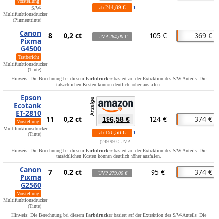
Vorstellung
244,89 €
ab
1
S/W-
Multifunktionsdrucker
(Pigmenttinte)
Canon
8
0,2 ct
105 €
369 €
UVP
264,00 €
Pixma
G4500
Testbericht
Multifunktionsdrucker
(Tinte)
Hinweis: Die Berechnung bei diesem
Farbdrucker
basiert auf der Extraktion des S/W-Anteils. Die
tatsächlichen Kosten können deutlich höher ausfallen.
Epson
Ecotank
ET-2810
11
0,2 ct
124 €
374 €
196,58 €
Vorstellung
Multifunktionsdrucker
196,58 €
ab
1
(Tinte)
249,99 € UVP
Hinweis: Die Berechnung bei diesem
Farbdrucker
basiert auf der Extraktion des S/W-Anteils. Die
tatsächlichen Kosten können deutlich höher ausfallen.
Canon
7
0,2 ct
95 €
374 €
UVP
279,00 €
Pixma
G2560
Vorstellung
Multifunktionsdrucker
(Tinte)
Hinweis: Die Berechnung bei diesem
Farbdrucker
basiert auf der Extraktion des S/W-Anteils. Die