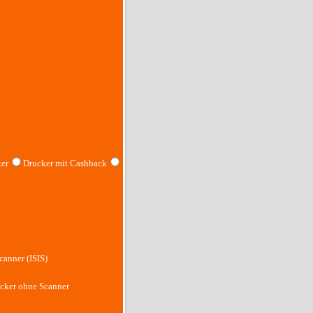
er
Drucker mit Cashback
canner (ISIS)
cker ohne Scanner