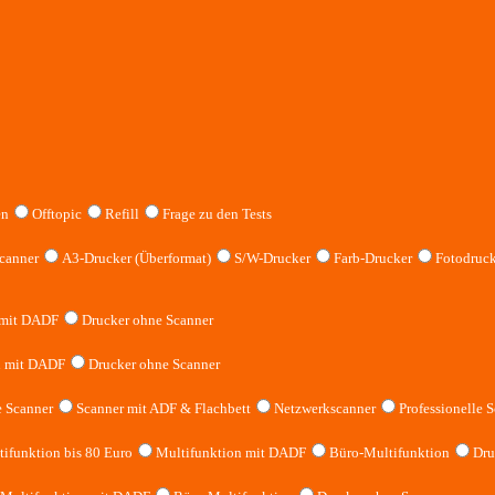
en
Offtopic
Refill
Frage zu den Tests
canner
A3-Drucker (Überformat)
S/W-Drucker
Farb-Drucker
Fotodruck
 mit DADF
Drucker ohne Scanner
n mit DADF
Drucker ohne Scanner
 Scanner
Scanner mit ADF & Flachbett
Netzwerkscanner
Professionelle S
ifunktion bis 80 Euro
Multifunktion mit DADF
Büro-Multifunktion
Dru