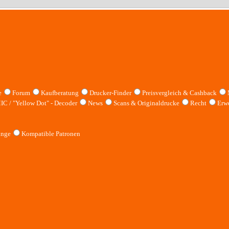
e
Forum
Kaufberatung
Drucker-Finder
Preisvergleich & Cashback
IC / "Yellow Dot" - Decoder
News
Scans & Originaldrucke
Recht
Erwe
inge
Kompatible Patronen