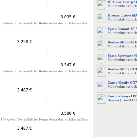
HP Color Laserjet
Multifunktionsdruck
Kyocera Ecosys M
3.005 €
Multifunktionsdruck
s S/W-Anteils. Die tatsächlichen Kosten können deutlich höher ausfallen.
Epson Ecotank ET-
Multifunktionsdruck
3.258 €
Brother MFC-J67
Multifunktionsdrucke
Epson Expression 
Multifunktionsdruck
3.347 €
Brother MFC-J51
s S/W-Anteils. Die tatsächlichen Kosten können deutlich höher ausfallen.
Multifunktionsdruck
Canon Maxify GX7
Multifunktionsdruck
3.487 €
Canon i-Sensys L
Drucker (Laser/LED
3.586 €
s S/W-Anteils. Die tatsächlichen Kosten können deutlich höher ausfallen.
3.487 €