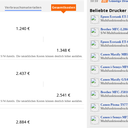
10:10
DC
Günstige Dru
Verbrauchsmaterialien
Gesamtkosten
Beliebte Drucker
Epson Ecotank ET-
Multifunktionsdruck
1.240 €
Brother MFC-L28
S/W-Multifunktions
Epson Ecotank ET-
Multifunktionsdruck
1.348 €
Canon Maxify MB5
s S/W-Anteils. Die tatsächlichen Kosten können deutlich höher ausfallen.
Multifunktionsdruck
Canon i-Sensys M
Multifunktionsdruck
2.437 €
Canon Maxify GX4
Multifunktionsdruck
Brother MFC-J50
2.541 €
Multifunktionsdruck
s S/W-Anteils. Die tatsächlichen Kosten können deutlich höher ausfallen.
Canon Pixma TS77
Multifunktionsdruck
Canon i-Sensys MF
2.884 €
Multifunktionsdruck