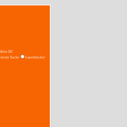
Mein DC
iterte Suche
Laserdrucker