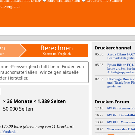
Multifunktion mit DADF
Büro-Multifunktion
Drucker ohne Scanner
reisvergleich
en
Berechnen
Druckerchannel
ker
Kosten im Vergleich
05.08.
Xerox Bilanz FQ2
Lexmark-
​Integrati
05.08.
Epson Bilanz FQ1/
nnel-Preisvergleich hilft beim Finden von
keine großen Sprün
brauchsmaterialien. Wir zeigen aktuelle
Arbeitsgruppendru
er Hersteller.
02.08.
DC-
​Bingo Runde 2
und "ReadyPrint Fle
gewinnen
× 36 Monate × 1.389 Seiten
Drucker-Forum
50.000 Seiten
17:16
16:27
13:42
s 125,00 Euro (Berechnung von 11 Druckern)
10:43
m Vergleich
–