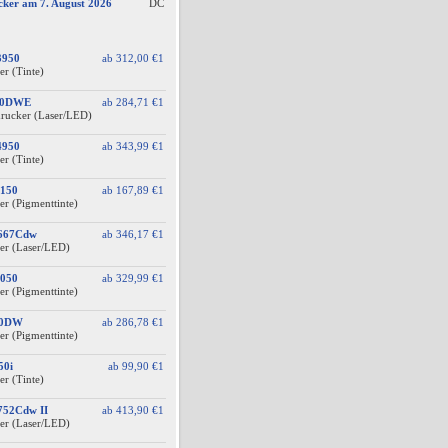
cker am 7. August 2026
DC
3950
ab
312,00 €
1
er (Tinte)
60DWE
ab
284,71 €
1
drucker (Laser/LED)
4950
ab
343,99 €
1
er (Tinte)
150
ab
167,89 €
1
er (Pigmenttinte)
F667Cdw
ab
346,17 €
1
er (Laser/LED)
050
ab
329,99 €
1
er (Pigmenttinte)
10DW
ab
286,78 €
1
er (Pigmenttinte)
50i
ab
99,90 €
1
er (Tinte)
752Cdw II
ab
413,90 €
1
er (Laser/LED)