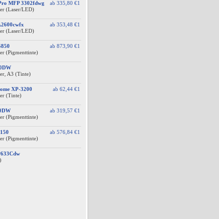
 Pro MFP 3302fdwg
ab
335,80 €
1
er (Laser/LED)
A2600cwfx
ab
353,48 €
1
er (Laser/LED)
5850
ab
873,90 €
1
er (Pigmenttinte)
10DW
r, A3 (Tinte)
Home XP-3200
ab
62,44 €
1
er (Tinte)
10DW
ab
319,57 €
1
er (Pigmenttinte)
150
ab
576,84 €
1
er (Pigmenttinte)
BP633Cdw
)