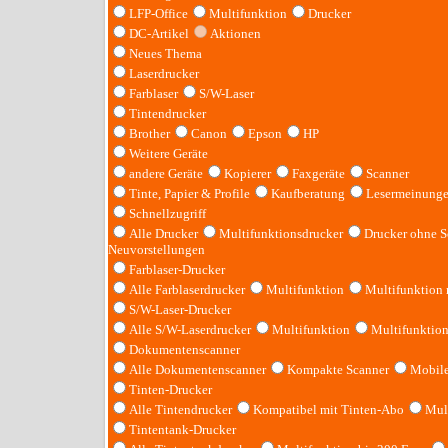
LFP-Office
Multifunktion
Drucker
DC-Artikel
Aktionen
Neues Thema
Laserdrucker
Farblaser
S/W-Laser
Tintendrucker
Brother
Canon
Epson
HP
Weitere Geräte
andere Geräte
Kopierer
Faxgeräte
Scanner
Tinte, Papier & Profile
Kaufberatung
Lesermeinung
Schnellzugriff
Alle Drucker
Multifunktionsdrucker
Drucker ohne S
Neuvorstellungen
Farblaser-Drucker
Alle Farblaserdrucker
Multifunktion
Multifunktion
S/W-Laser-Drucker
Alle S/W-Laserdrucker
Multifunktion
Multifunktio
Dokumentenscanner
Alle Dokumentenscanner
Kompakte Scanner
Mobile
Tinten-Drucker
Alle Tintendrucker
Kompatibel mit Tinten-Abo
Mult
Tintentank-Drucker