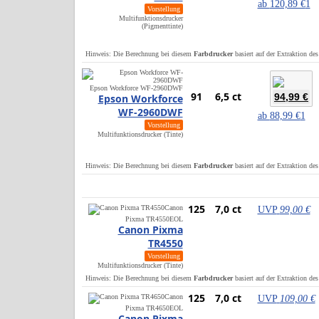
ab
120,89 €
1
Vorstellung
Multifunktionsdrucker
(Pigmenttinte)
Hinweis: Die Berechnung bei diesem
Farbdrucker
basiert auf der Extraktion de
Epson Workforce WF-2960DWF
91
6,5 ct
94,99 €
Epson Workforce
WF-2960DWF
ab
88,99 €
1
Vorstellung
Multifunktionsdrucker (Tinte)
Hinweis: Die Berechnung bei diesem
Farbdrucker
basiert auf der Extraktion de
125
7,0 ct
Canon
UVP
99,00 €
Pixma TR4550
EOL
Canon Pixma
TR4550
Vorstellung
Multifunktionsdrucker (Tinte)
Hinweis: Die Berechnung bei diesem
Farbdrucker
basiert auf der Extraktion de
125
7,0 ct
Canon
UVP
109,00 €
Pixma TR4650
EOL
Canon Pixma