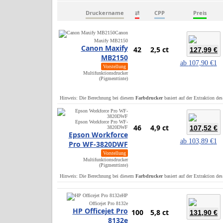
Druckername
⇄
CPP
Preis
Canon
Maxify MB2150
Canon Maxify
42
2,5 ct
127,99 €
MB2150
ab
107,90 €
1
Vorstellung
Multifunktionsdrucker
(Pigmenttinte)
Hinweis: Die Berechnung bei diesem
Farbdrucker
basiert auf der Extraktion de
Epson Workforce Pro WF-
46
4,9 ct
107,52 €
3820DWF
Epson Workforce
ab
103,89 €
1
Pro WF-3820DWF
Vorstellung
Multifunktionsdrucker
(Pigmenttinte)
Hinweis: Die Berechnung bei diesem
Farbdrucker
basiert auf der Extraktion de
HP
Officejet Pro 8132e
HP Officejet Pro
100
5,8 ct
131,90 €
8132e