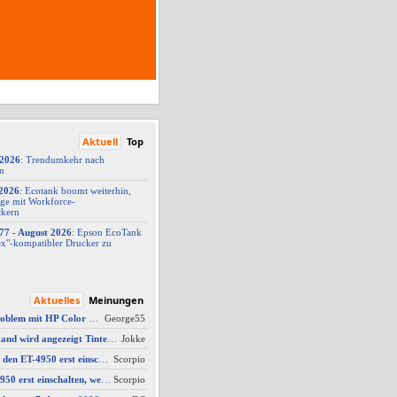
Aktuell
Top
/2026
: Trendumkehr nach
on
2026
: Ecotank boomt weiterhin,
ge mit Workforce-
ckern
77 -
​ August 2026
: Epson EcoTank
x"-
​kompatibler Drucker zu
Aktuelles
Meinungen
AW #9: Scanner Problem mit HP Color Laserjet Pro MFP M479fdw
George55
AW #2: Tintenfüllstand wird angezeigt Tintenfüllstand wird angezeigt, aber unter Druckkopf-Status --
Jokke
AW #10: Muss man den ET-4950 erst einschalten, wenn man vom Mac drucken möchte?
Scorpio
Muss man den ET-4950 erst einschalten, wenn man vom Mac drucken möchte?
Scorpio