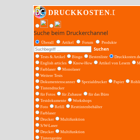
Suche beim Druckerchannel
Überall
Artikel
Forum
Produkte
Suchen
Tests & Artikel
Bingo
Bestenliste
Druckkosten.d
English articles
Know-How
Artikel von Lesern
M
Farblaser
Monolaser
Weitere Tests
Dokumentenscanner
Spezialdrucker
Papier
Rohl
Tintendrucker
für Fotos
für Zuhause
für das Büro
Testdokumente
Workshops
Foto
Refill
Resttintenbehälter
Farblaser
Drucker
Multifunktion
S/W-Laser
Drucker
Multifunktion
Tintengeräte