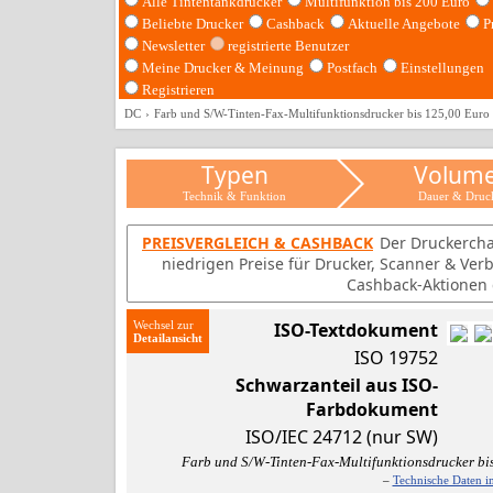
Alle Tintentankdrucker
Multifunktion bis 200 Euro
Beliebte Drucker
Cashback
Aktuelle Angebote
P
Newsletter
registrierte Benutzer
Meine Drucker & Meinung
Postfach
Einstellungen
Registrieren
DC
Farb und S/W-Tinten-Fax-Multifunktionsdrucker bis 125,00 Euro
Typen
Volum
Technik & Funktion
Dauer & Druc
PREISVERGLEICH & CASHBACK
Der Druckercha
niedrigen Preise für Drucker, Scanner & Ver
Cashback-Aktionen d
Wechsel zur
ISO-Textdokument
ISO 19752
Schwarzanteil aus ISO-
Farbdokument
ISO/IEC 24712 (nur SW)
Farb und S/W-Tinten-Fax-Multifunktionsdrucker bi
–
Technische Daten i