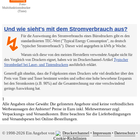
Vorstellung
Foto-
Multifunktionsdrucker
(Tinte)
Und wie sieht's mit dem Stromverbrauch aus?
Für die Ausweisung des Stromverbrauchs eines Bürodruckers gibt es den
↯
standardisierten TEC-Wert ("Typical Energy Consumption", zu deutsch
"typischer Stromverbrauch"). Dieser wird angegeben in kWh je Woche.
Warum sich diese von den meisten Herstellern verwendete Angabe nicht für
den Vergleich von Druckern eignet, haben wir im Druckerchannel-Artikel
Typischer
Strombedarf bei Laser- und Tintendruckern
ausführlich erklärt.
Generell gilt ohnehin, dass die Folgekosten eines Druckers sehr viel deutlicher über den
Preis von Tinte und Toner bestimmt werden und selbst eine hohe beworbene Ersparnis
bei den Stromkosten (z.B. 90%) auf die Gesamtrechnung nur eine verschwindend
geringe Auswirkung hat.
1
Alle Angaben ohne Gewähr. Die gelisteten Angebote sind keine verbindlichen
Werbeaussagen der Anbieter! Preise in Euro inkl. Mehrwertsteuer zzgl.
Verpackungs- und Versandkosten. Bitte beachten Sie die Lieferbedingungen
und Versandspesen bei Online-Bestellungen.
© 1998-2026 Ein Angebot von
Druckerchannel
•
Impressum
•
Datenschutz
•
Cookie-Richtlinien