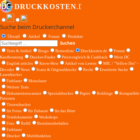
Suche beim Druckerchannel
Überall
Artikel
Forum
Produkte
Suchen
Tests & Artikel
Bingo
Bestenliste
Druckkosten.de
Forum
Kaufberatung
Drucker-Finder
Preisvergleich & Cashback
Mein DC
English articles
Know-How
Artikel von Lesern
MIC / "Yellow Dot" -
Decoder
News
Scans & Originaldrucke
Recht
Erweiterte Suche
Laserdrucker
Farblaser
Monolaser
Weitere Tests
Dokumentenscanner
Spezialdrucker
Papier
Rohlinge
Kompatible
Patronen
Tintendrucker
für Fotos
für Zuhause
für das Büro
Testdokumente
Workshops
Foto
Refill
Resttintenbehälter
Farblaser
Drucker
Multifunktion