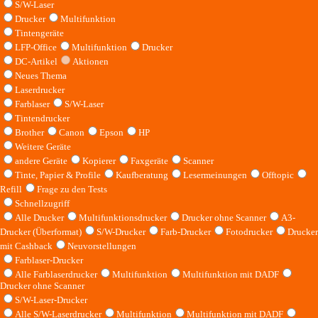
S/W-Laser
Drucker
Multifunktion
Tintengeräte
LFP-Office
Multifunktion
Drucker
DC-Artikel
Aktionen
Neues Thema
Laserdrucker
Farblaser
S/W-Laser
Tintendrucker
Brother
Canon
Epson
HP
Weitere Geräte
andere Geräte
Kopierer
Faxgeräte
Scanner
Tinte, Papier & Profile
Kaufberatung
Lesermeinungen
Offtopic
Refill
Frage zu den Tests
Schnellzugriff
Alle Drucker
Multifunktionsdrucker
Drucker ohne Scanner
A3-
Drucker (Überformat)
S/W-Drucker
Farb-Drucker
Fotodrucker
Drucker
mit Cashback
Neuvorstellungen
Farblaser-Drucker
Alle Farblaserdrucker
Multifunktion
Multifunktion mit DADF
Drucker ohne Scanner
S/W-Laser-Drucker
Alle S/W-Laserdrucker
Multifunktion
Multifunktion mit DADF