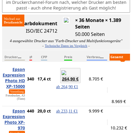
im Druckerchannel-Forum nach, welcher Drucker am besten
passt - auch ohne Registrierung als Gast möglich!
Wechsel zur
× 36 Monate × 1.389
ISO-Farbdokument
Seiten
ISO/IEC 24712
50.000 Seiten
4 ausgewählte Drucker aus "Farb-Drucker und Multifunktionsgeräte"
–
Technische Daten im Vergleich
–
D
ruckername
V
erbrauchsmaterialien
G
esamtkosten
⇄
CPP
Preis
Epson
Expression
340
17,4 ct
8.705 €
264,90 €
Photo HD
XP-15000
ab
264,90 €
1
Vorstellung
Fotodrucker, A3
(Tinte)
8.969 €
Epson
440
20,0 ct
9.999 €
ab
233,11 €
1
Expression
Photo XP-
970
10.232 €