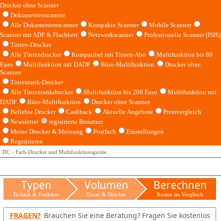
Drucker ohne Scanner
Dokumentenscanner
Alle Dokumentenscanner
Kompakte Scanner
Mobile Scanner
Scanner mit ADF & Flachbett
Netzwerkscanner
Professionelle Scanner (ISIS)
Tinten-Drucker
Alle Tintendrucker
Kompatibel mit Tinten-Abo
Multifunktion bis 80
Euro
Multifunktion mit DADF
Büro-Multifunktion
Drucker ohne
Scanner
Tintentank-Drucker
Alle Tintentankdrucker
Multifunktion bis 200 Euro
Multifunktion mit
DADF
Büro-Multifunktion
Drucker ohne Scanner
Beliebte Drucker
Cashback
Aktuelle Angebote
Preisvergleich
Newsletter
registrierte Benutzer
Meine Drucker & Meinung
Postfach
Einstellungen
Registrieren
DC
Farb-Drucker und Multifunktionsgeräte
Typen
Volumen
Berechnen
Technik & Funktion
Dauer & Drucker
Kosten im Vergleich
FRAGEN?
Brauchen Sie eine Beratung? Fragen Sie kostenlos