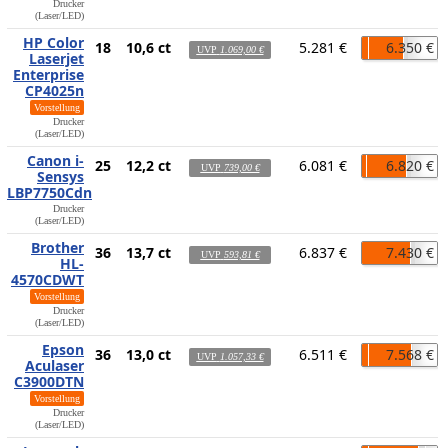
Drucker
(Laser/LED)
HP Color
18
10,6 ct
5.281 €
6.350 €
UVP
1.069,00 €
Laserjet
Enterprise
CP4025n
Vorstellung
Drucker
(Laser/LED)
Canon i-
25
12,2 ct
6.081 €
6.820 €
UVP
739,00 €
Sensys
LBP7750Cdn
Drucker
(Laser/LED)
Brother
36
13,7 ct
6.837 €
7.430 €
UVP
593,81 €
HL-
4570CDWT
Vorstellung
Drucker
(Laser/LED)
Epson
36
13,0 ct
6.511 €
7.568 €
UVP
1.057,33 €
Aculaser
C3900DTN
Vorstellung
Drucker
(Laser/LED)