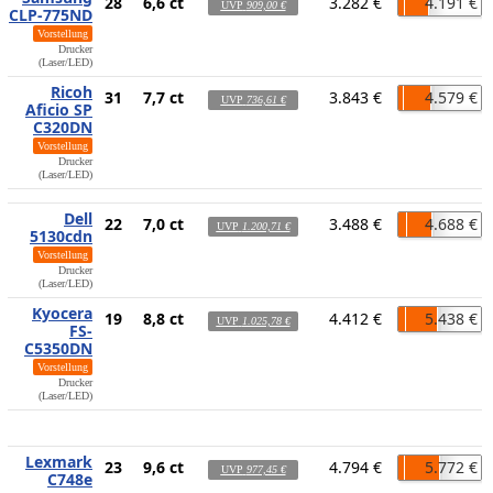
28
6,6 ct
3.282 €
4.191 €
UVP
909,00 €
CLP-775ND
Vorstellung
Drucker
(Laser/LED)
Ricoh
31
7,7 ct
3.843 €
4.579 €
UVP
736,61 €
Aficio SP
C320DN
Vorstellung
Drucker
(Laser/LED)
Dell
22
7,0 ct
3.488 €
4.688 €
UVP
1.200,71 €
5130cdn
Vorstellung
Drucker
(Laser/LED)
Kyocera
19
8,8 ct
4.412 €
5.438 €
UVP
1.025,78 €
FS-
C5350DN
Vorstellung
Drucker
(Laser/LED)
Lexmark
23
9,6 ct
4.794 €
5.772 €
UVP
977,45 €
C748e