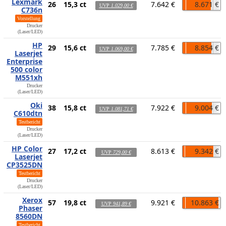
Lexmark
26
15,3 ct
7.642 €
8.671 €
UVP
1.029,00 €
C736n
Vorstellung
Drucker
(Laser/LED)
HP
29
15,6 ct
7.785 €
8.854 €
UVP
1.069,00 €
Laserjet
Enterprise
500 color
M551xh
Drucker
(Laser/LED)
Oki
38
15,8 ct
7.922 €
9.004 €
UVP
1.081,71 €
C610dtn
Testbericht
Drucker
(Laser/LED)
HP Color
27
17,2 ct
8.613 €
9.342 €
UVP
729,00 €
Laserjet
CP3525DN
Testbericht
Drucker
(Laser/LED)
Xerox
57
19,8 ct
9.921 €
10.863 €
UVP
941,89 €
Phaser
8560DN
Testbericht