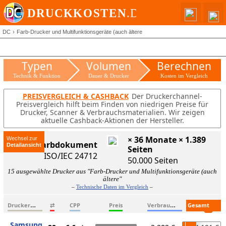
DC
Farb-Drucker und Multifunktionsgeräte (auch ältere
Typen
Volumen
Berechnen
Technik & Funktion
Dauer & Drucker
Kosten im Vergleich
PREISVERGLEICH & CASHBACK
Der Druckerchannel-
Preisvergleich hilft beim Finden von niedrigen Preise für
Drucker, Scanner & Verbrauchsmaterialien. Wir zeigen
aktuelle Cashback-Aktionen der Hersteller.
× 36 Monate × 1.389
Wechsel zur
ISO-Farbdokument
Seiten
ISO/IEC 24712
50.000 Seiten
15 ausgewählte Drucker aus "Farb-Drucker und Multifunktionsgeräte (auch
ältere"
–
Technische Daten im Vergleich
–
D
ruckername
V
erbrauchsmaterialien
G
esamtkosten
⇄
CPP
Preis
Samsung