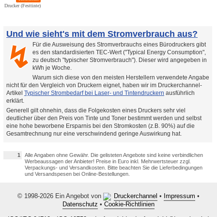
Drucker (Festtinte)
Und wie sieht's mit dem Stromverbrauch aus?
Für die Ausweisung des Stromverbrauchs eines Bürodruckers gibt
↯
es den standardisierten TEC-Wert ("Typical Energy Consumption",
zu deutsch "typischer Stromverbrauch"). Dieser wird angegeben in
kWh je Woche.
Warum sich diese von den meisten Herstellern verwendete Angabe
nicht für den Vergleich von Druckern eignet, haben wir im Druckerchannel-
Artikel
Typischer Strombedarf bei Laser- und Tintendruckern
ausführlich
erklärt.
Generell gilt ohnehin, dass die Folgekosten eines Druckers sehr viel
deutlicher über den Preis von Tinte und Toner bestimmt werden und selbst
eine hohe beworbene Ersparnis bei den Stromkosten (z.B. 90%) auf die
Gesamtrechnung nur eine verschwindend geringe Auswirkung hat.
1
Alle Angaben ohne Gewähr. Die gelisteten Angebote sind keine verbindlichen
Werbeaussagen der Anbieter! Preise in Euro inkl. Mehrwertsteuer zzgl.
Verpackungs- und Versandkosten. Bitte beachten Sie die Lieferbedingungen
und Versandspesen bei Online-Bestellungen.
© 1998-2026 Ein Angebot von
Druckerchannel
•
Impressum
•
Datenschutz
•
Cookie-Richtlinien