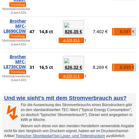
Vorstellung
Multifunktionsdrucker
(Laser/LED)
Brother
MFC-
L8690CDW
47
14,8 ct
7.402 €
8.041 €
826,35 €
Vorstellung
638,99 €
ab
1
Multifunktionsdrucker
(Laser/LED)
Brother
MFC-
L8730CDW
31
16,5 ct
8.269 €
8.895 €
626,32 €
Vorstellung
626,31 €
ab
1
Multifunktionsdrucker
(Laser/LED)
Und wie sieht's mit dem Stromverbrauch aus?
Für die Ausweisung des Stromverbrauchs eines Bürodruckers gibt
↯
es den standardisierten TEC-Wert ("Typical Energy Consumption",
zu deutsch "typischer Stromverbrauch"). Dieser wird angegeben in
kWh je Woche.
Warum sich diese von den meisten Herstellern verwendete Angabe
nicht für den Vergleich von Druckern eignet, haben wir im Druckerchannel-
Artikel
Typischer Strombedarf bei Laser- und Tintendruckern
ausführlich