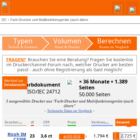
DC
Farb-Drucker und Multifunktionsgeräte (auch ältere
Typen
Volumen
Berechnen
Technik & Funktion
Dauer & Drucker
Kosten im Vergleich
FRAGEN?
Brauchen Sie eine Beratung? Fragen Sie kostenlos
im Druckerchannel-Forum nach, welcher Drucker am besten
passt - auch ohne Registrierung als Gast möglich!
× 36 Monate × 1.389
Wechsel zur
ISO-Farbdokument
Seiten
ISO/IEC 24712
50.000 Seiten
3 ausgewählte Drucker aus "Farb-Drucker und Multifunktionsgeräte (auch
ältere"
–
Technische Daten im Vergleich
–
D
ruckername
V
erbrauchsmaterialien
G
esamtkosten
⇄
CPP
Preis
Ricoh IM
23
3,6 ct
1.794 €
2.725 €
931,63 €
ab
1
C320F