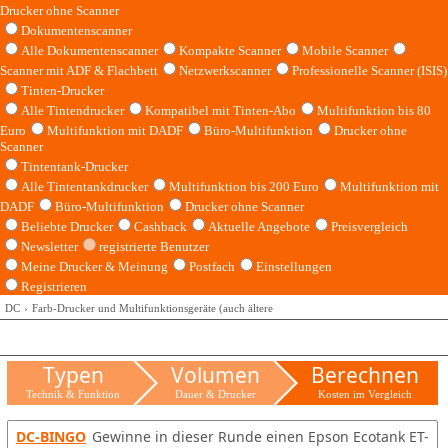
Drucker ohne Scanner
Dokumentenscanner
Alle Dokumentenscanner
Kompakte Scanner
Mobile Scanner
Scanner mit ADF & Flachbett
Netzwerkscanner
Professionelle Scanner (ISIS)
Tinten-Drucker
Alle Tintendrucker
Kompatibel mit Tinten-Abo
Multifunktion bis 80
Euro
Multifunktion mit DADF
Büro-Multifunktion
Drucker ohne
Scanner
Tintentank-Drucker
Alle Tintentankdrucker
Multifunktion bis 200 Euro
Multifunktion mit
DADF
Büro-Multifunktion
Drucker ohne Scanner
Beliebte Drucker
Cashback
Aktuelle Angebote
Preisvergleich
Newsletter
registrierte Benutzer
Meine Drucker & Meinung
Postfach
Einstellungen
Registrieren
DC
Farb-Drucker und Multifunktionsgeräte (auch ältere
Typen
Volumen
Berechnen
Technik & Funktion
Dauer & Drucker
Kosten im Vergleich
DC-BINGO
Gewinne in dieser Runde einen Epson Ecotank ET-