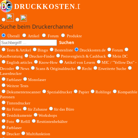
Suche beim Druckerchannel
Überall
Artikel
Forum
Produkte
Suchen
Tests & Artikel
Bingo
Bestenliste
Druckkosten.de
Forum
Kaufberatung
Drucker-Finder
Preisvergleich & Cashback
Mein DC
English articles
Know-How
Artikel von Lesern
MIC / "Yellow Dot" -
Decoder
News
Scans & Originaldrucke
Recht
Erweiterte Suche
Laserdrucker
Farblaser
Monolaser
Weitere Tests
Dokumentenscanner
Spezialdrucker
Papier
Rohlinge
Kompatible
Patronen
Tintendrucker
für Fotos
für Zuhause
für das Büro
Testdokumente
Workshops
Foto
Refill
Resttintenbehälter
Farblaser
Drucker
Multifunktion