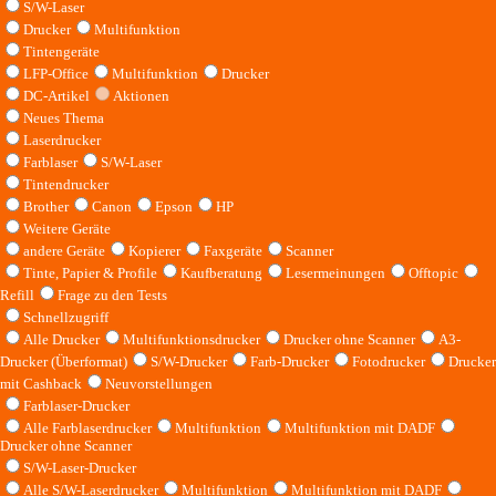
S/W-Laser
Drucker
Multifunktion
Tintengeräte
LFP-Office
Multifunktion
Drucker
DC-Artikel
Aktionen
Neues Thema
Laserdrucker
Farblaser
S/W-Laser
Tintendrucker
Brother
Canon
Epson
HP
Weitere Geräte
andere Geräte
Kopierer
Faxgeräte
Scanner
Tinte, Papier & Profile
Kaufberatung
Lesermeinungen
Offtopic
Refill
Frage zu den Tests
Schnellzugriff
Alle Drucker
Multifunktionsdrucker
Drucker ohne Scanner
A3-
Drucker (Überformat)
S/W-Drucker
Farb-Drucker
Fotodrucker
Drucker
mit Cashback
Neuvorstellungen
Farblaser-Drucker
Alle Farblaserdrucker
Multifunktion
Multifunktion mit DADF
Drucker ohne Scanner
S/W-Laser-Drucker
Alle S/W-Laserdrucker
Multifunktion
Multifunktion mit DADF