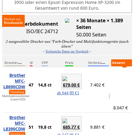
3950 oder einen Epson Expression Home XP-3200 im
Gesamtwert von rund 600 Euro.
Wechsel zur
× 36 Monate × 1.389
ISO-Farbdokument
Seiten
ISO/IEC 24712
50.000 Seiten
2 ausgewählte Drucker aus "Farb-Drucker und Multifunktionsgeräte (auch
ältere"
–
Technische Daten im Vergleich
–
D
ruckername
V
erbrauchsmaterialien
G
esamtkosten
⇄
CPP
Preis
Brother
MFC-
47
14,8 ct
7.402 €
679,00 €
L8690CDW
Vorstellung
ab
644,89 €
1
Multifunktionsdrucker
(Laser/LED)
8.047 €
Brother
MFC-
51
19,8 ct
9.881 €
685,77 €
L8390CDW
Vorstellung