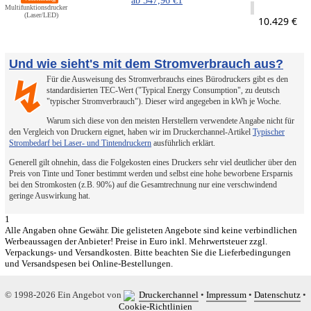
ab
547,96 €
1
Multifunktionsdrucker
(Laser/LED)
10.429 €
Und wie sieht's mit dem Stromverbrauch aus?
Für die Ausweisung des Stromverbrauchs eines Bürodruckers gibt es den
↯
standardisierten TEC-Wert ("Typical Energy Consumption", zu deutsch
"typischer Stromverbrauch"). Dieser wird angegeben in kWh je Woche.
Warum sich diese von den meisten Herstellern verwendete Angabe nicht für
den Vergleich von Druckern eignet, haben wir im Druckerchannel-Artikel
Typischer
Strombedarf bei Laser- und Tintendruckern
ausführlich erklärt.
Generell gilt ohnehin, dass die Folgekosten eines Druckers sehr viel deutlicher über den
Preis von Tinte und Toner bestimmt werden und selbst eine hohe beworbene Ersparnis
bei den Stromkosten (z.B. 90%) auf die Gesamtrechnung nur eine verschwindend
geringe Auswirkung hat.
1
Alle Angaben ohne Gewähr. Die gelisteten Angebote sind keine verbindlichen
Werbeaussagen der Anbieter! Preise in Euro inkl. Mehrwertsteuer zzgl.
Verpackungs- und Versandkosten. Bitte beachten Sie die Lieferbedingungen
und Versandspesen bei Online-Bestellungen.
© 1998-2026 Ein Angebot von
Druckerchannel
•
Impressum
•
Datenschutz
•
Cookie-Richtlinien