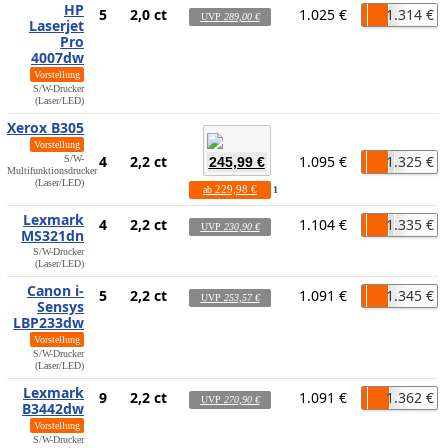
HP
5
2,0 ct
1.025 €
1.314 €
UVP
289,00 €
Laserjet
Pro
4007dw
Vorstellung
S/W-Drucker
(Laser/LED)
Xerox B305
Vorstellung
4
2,2 ct
1.095 €
1.325 €
S/W-
245,99 €
Multifunktionsdrucker
(Laser/LED)
229,98 €
ab
1
Lexmark
4
2,2 ct
1.104 €
1.335 €
UVP
230,90 €
MS321dn
S/W-Drucker
(Laser/LED)
Canon i-
5
2,2 ct
1.091 €
1.345 €
UVP
253,57 €
Sensys
LBP233dw
Vorstellung
S/W-Drucker
(Laser/LED)
Lexmark
9
2,2 ct
1.091 €
1.362 €
UVP
270,90 €
B3442dw
Vorstellung
S/W-Drucker