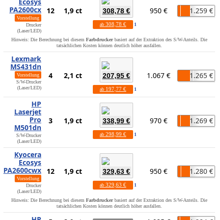
Ecosys
PA2600cx
12
1,9 ct
950 €
1.259 €
308,78 €
Vorstellung
308,78 €
ab
1
Drucker
(Laser/LED)
Hinweis: Die Berechnung bei diesem
Farbdrucker
basiert auf der Extraktion des S/W-Anteils. Die
tatsächlichen Kosten können deutlich höher ausfallen.
Lexmark
MS431dn
4
2,1 ct
1.067 €
1.265 €
207,95 €
Vorstellung
S/W-Drucker
(Laser/LED)
197,77 €
ab
1
HP
Laserjet
Pro
3
1,9 ct
970 €
1.269 €
338,99 €
M501dn
298,99 €
ab
1
S/W-Drucker
(Laser/LED)
Kyocera
Ecosys
PA2600cwx
12
1,9 ct
950 €
1.280 €
329,63 €
Vorstellung
329,63 €
ab
1
Drucker
(Laser/LED)
Hinweis: Die Berechnung bei diesem
Farbdrucker
basiert auf der Extraktion des S/W-Anteils. Die
tatsächlichen Kosten können deutlich höher ausfallen.
HP