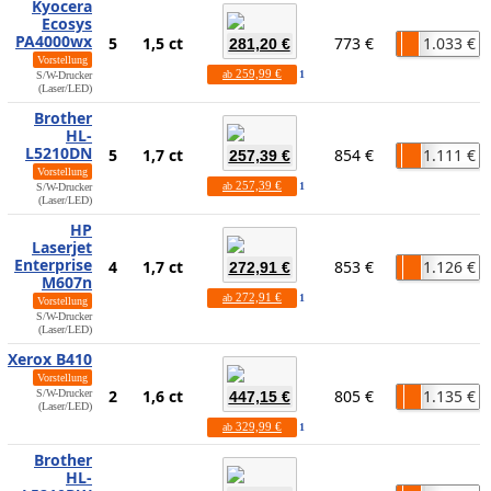
Kyocera
Ecosys
PA4000wx
5
1,5 ct
773 €
1.033 €
281,20 €
Vorstellung
259,99 €
ab
1
S/W-Drucker
(Laser/LED)
Brother
HL-
L5210DN
5
1,7 ct
854 €
1.111 €
257,39 €
Vorstellung
257,39 €
ab
1
S/W-Drucker
(Laser/LED)
HP
Laserjet
Enterprise
4
1,7 ct
853 €
1.126 €
272,91 €
M607n
272,91 €
ab
1
Vorstellung
S/W-Drucker
(Laser/LED)
Xerox B410
Vorstellung
2
1,6 ct
805 €
1.135 €
S/W-Drucker
447,15 €
(Laser/LED)
329,99 €
ab
1
Brother
HL-