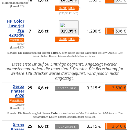
209,90 €
Multifunktionsdrucker
(Laser/LED)
209,90 €
ab
1
199,90 € UVP
HP Color
Laserjet
Pro
7
2,6 ct
1.290 €
1.596 €
319,95 €
4202dw
306,60 €
ab
1
Vorstellung
Drucker
(Laser/LED)
Hinweis: Die Berechnung bei diesem
Farbdrucker
basiert auf der Extraktion des S/W-Anteils. Die
tatsächlichen Kosten können deutlich höher ausfallen.
Diese Liste ist auf 50 Einträge begrenzt. Angezeigt werden
untenstehend zudem die teuersten 3 Drucker. Die Berechnung für
weitere 138 Drucker wurde durchgeführt, wird jedoch nicht
angezeigt.
Xerox
25
6,6 ct
3.315 €
3.530 €
UVP
214,91 €
Phaser
6020
Vorstellung
Drucker
(Laser/LED)
Hinweis: Die Berechnung bei diesem
Farbdrucker
basiert auf der Extraktion des S/W-Anteils. Die
tatsächlichen Kosten können deutlich höher ausfallen.
Xerox
25
6,6 ct
3.315 €
3.610 €
UVP
294,88 €
Phaser