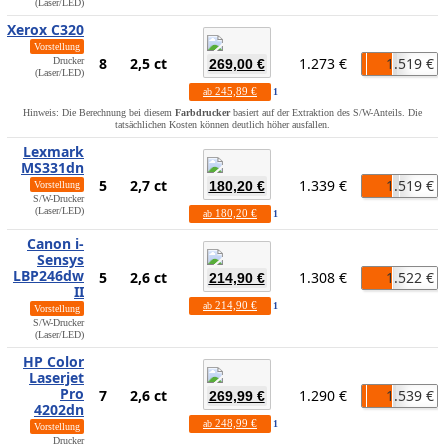
(Laser/LED)
Xerox C320
Vorstellung
8
2,5 ct
1.273 €
1.519 €
Drucker
269,00 €
(Laser/LED)
245,89 €
ab
1
Hinweis: Die Berechnung bei diesem
Farbdrucker
basiert auf der Extraktion des S/W-Anteils. Die
tatsächlichen Kosten können deutlich höher ausfallen.
Lexmark
MS331dn
5
2,7 ct
1.339 €
1.519 €
180,20 €
Vorstellung
S/W-Drucker
(Laser/LED)
180,20 €
ab
1
Canon i-
Sensys
LBP246dw
5
2,6 ct
1.308 €
1.522 €
214,90 €
II
214,90 €
ab
1
Vorstellung
S/W-Drucker
(Laser/LED)
HP Color
Laserjet
Pro
7
2,6 ct
1.290 €
1.539 €
269,99 €
4202dn
248,99 €
ab
1
Vorstellung
Drucker