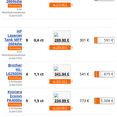
2604sdw
274,90 €
ab
1
Vorstellung
S/W-
Multifunktionsdrucker
(Laser/LED)
HP
Laserjet
Tank MFP
9
0,6 ct
301 €
591 €
289,90 €
2604dw
289,90 €
ab
1
Vorstellung
S/W-
Multifunktionsdrucker
(Laser/LED)
Brother
HL-
L6250DN
4
1,1 ct
541 €
875 €
341,94 €
Vorstellung
333,14 €
ab
1
S/W-Drucker
(Laser/LED)
Kyocera
Ecosys
PA4000x
5
1,5 ct
773 €
1.008 €
234,99 €
Vorstellung
234,99 €
ab
1
S/W-Drucker
(Laser/LED)