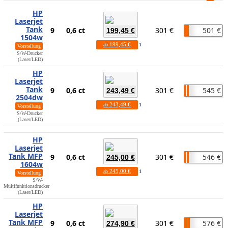
HP
Laserjet
Tank
9
0,6 ct
301 €
501 €
199,45 €
1504w
199,45 €
ab
1
Vorstellung
S/W-Drucker
(Laser/LED)
HP
Laserjet
Tank
9
0,6 ct
301 €
545 €
243,49 €
2504dw
243,49 €
ab
1
Vorstellung
S/W-Drucker
(Laser/LED)
HP
Laserjet
Tank MFP
9
0,6 ct
301 €
546 €
245,00 €
1604w
245,00 €
ab
1
Vorstellung
S/W-
Multifunktionsdrucker
(Laser/LED)
HP
Laserjet
Tank MFP
9
0,6 ct
301 €
576 €
274,90 €