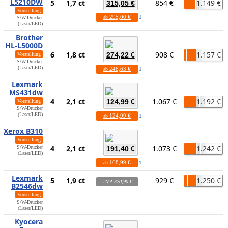
L5210DW
5
1,7 ct
854 €
1.149 €
315,05 €
Vorstellung
295,00 €
ab
1
S/W-Drucker
(Laser/LED)
Brother
HL-L5000D
6
1,8 ct
908 €
1.157 €
274,22 €
Vorstellung
S/W-Drucker
(Laser/LED)
248,63 €
ab
1
Lexmark
MS431dw
4
2,1 ct
1.067 €
1.192 €
124,99 €
Vorstellung
S/W-Drucker
(Laser/LED)
124,99 €
ab
1
Xerox B310
Vorstellung
4
2,1 ct
1.073 €
1.242 €
S/W-Drucker
191,40 €
(Laser/LED)
168,99 €
ab
1
Lexmark
5
1,9 ct
929 €
1.250 €
UVP
320,90 €
B2546dw
Vorstellung
S/W-Drucker
(Laser/LED)
Kyocera