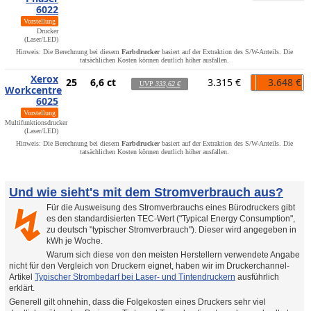
6022
Vorstellung
Drucker
(Laser/LED)
Hinweis: Die Berechnung bei diesem
Farbdrucker
basiert auf der Extraktion des S/W-Anteils. Die
tatsächlichen Kosten können deutlich höher ausfallen.
Xerox
25
6,6 ct
3.315 €
3.648 €
UVP
333,62 €
Workcentre
6025
Vorstellung
Multifunktionsdrucker
(Laser/LED)
Hinweis: Die Berechnung bei diesem
Farbdrucker
basiert auf der Extraktion des S/W-Anteils. Die
tatsächlichen Kosten können deutlich höher ausfallen.
Und wie sieht's mit dem Stromverbrauch aus?
Für die Ausweisung des Stromverbrauchs eines Bürodruckers gibt
↯
es den standardisierten TEC-Wert ("Typical Energy Consumption",
zu deutsch "typischer Stromverbrauch"). Dieser wird angegeben in
kWh je Woche.
Warum sich diese von den meisten Herstellern verwendete Angabe
nicht für den Vergleich von Druckern eignet, haben wir im Druckerchannel-
Artikel
Typischer Strombedarf bei Laser- und Tintendruckern
ausführlich
erklärt.
Generell gilt ohnehin, dass die Folgekosten eines Druckers sehr viel