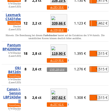
5
2,3 ct
1.130 €
1.415 €
338,10 €
Vorstellung
S/W-Drucker
(Laser/LED)
285,59 €
ab
1
Lexmark
CS431dw
12
2,2 ct
1.123 €
1.462 €
339,66 €
Vorstellung
Drucker
(Laser/LED)
339,66 €
ab
1
Hinweis: Die Berechnung bei diesem
Farbdrucker
basiert auf der Extraktion des S/W-Anteils. Die
tatsächlichen Kosten können deutlich höher ausfallen.
Pantum
BP4209DW
18
2,8 ct
1.395 €
1.515 €
S/W-Drucker
119,90 €
(Laser/LED)
119,90 €
ab
1
Oki
8
2,6 ct
1.276 €
1.515 €
UVP
239,19 €
B412dn
Vorstellung
S/W-Drucker
(Laser/LED)
Canon i-
Sensys
LBP243dw
5
2,6 ct
1.308 €
1.515 €
207,62 €
II
207,62 €
ab
1
Vorstellung
S/W-Drucker