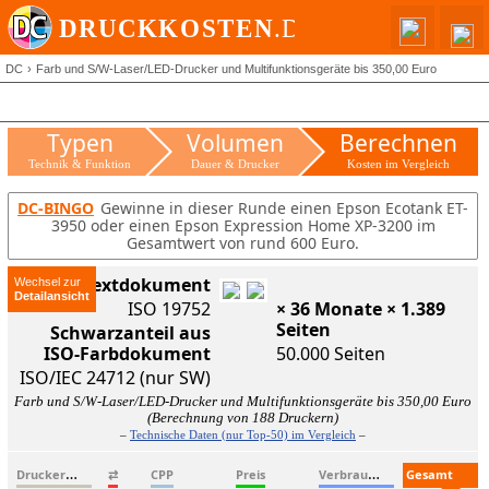
DC
Farb und S/W-Laser/LED-Drucker und Multifunktionsgeräte bis 350,00 Euro
Typen
Volumen
Berechnen
Technik & Funktion
Dauer & Drucker
Kosten im Vergleich
DC-BINGO
Gewinne in dieser Runde einen Epson Ecotank ET-
3950 oder einen Epson Expression Home XP-3200 im
Gesamtwert von rund 600 Euro.
ISO-Textdokument
Wechsel zur
ISO 19752
× 36 Monate × 1.389
Seiten
Schwarzanteil aus
ISO-Farbdokument
50.000 Seiten
ISO/IEC 24712 (nur SW)
Farb und S/W-Laser/LED-Drucker und Multifunktionsgeräte bis 350,00 Euro
(Berechnung von 188 Druckern)
–
Technische Daten (nur Top-50) im Vergleich
–
D
ruckername
V
erbrauchsmaterialien
G
esamtkosten
⇄
CPP
Preis