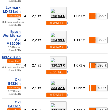
(Laser/LED)
Lexmark
MX431adn
4
2,1 ct
1.067 €
1.366 €
298,54 €
Vorstellung
S/W-
Multifunktionsdrucker
298,54 €
ab
1
(Laser/LED)
Epson
Workforce
AL-
4
2,2 ct
1.113 €
1.368 €
254,99 €
M320DN
254,99 €
ab
1
S/W-Drucker
(Laser/LED)
Xerox B315
Vorstellung
4
2,1 ct
1.073 €
1.393 €
S/W-
320,13 €
Multifunktionsdrucker
(Laser/LED)
320,13 €
ab
1
Oki
B432dn
5
2,1 ct
1.066 €
1.400 €
334,32 €
Vorstellung
S/W-Drucker
(Laser/LED)
334,32 €
ab
1
Oki
B433dn