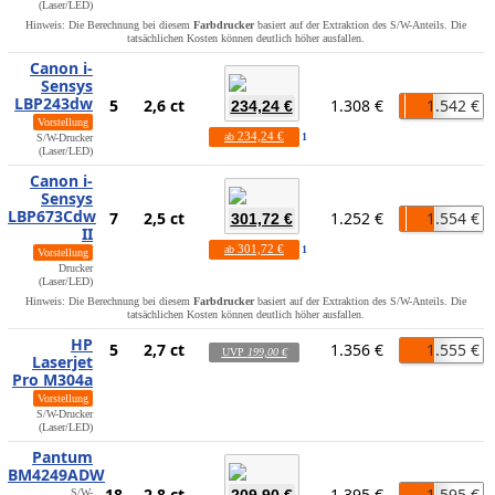
(Laser/LED)
Hinweis: Die Berechnung bei diesem
Farbdrucker
basiert auf der Extraktion des S/W-Anteils. Die
tatsächlichen Kosten können deutlich höher ausfallen.
Canon i-
Sensys
LBP243dw
5
2,6 ct
1.308 €
1.542 €
234,24 €
Vorstellung
234,24 €
ab
1
S/W-Drucker
(Laser/LED)
Canon i-
Sensys
LBP673Cdw
7
2,5 ct
1.252 €
1.554 €
301,72 €
II
301,72 €
ab
1
Vorstellung
Drucker
(Laser/LED)
Hinweis: Die Berechnung bei diesem
Farbdrucker
basiert auf der Extraktion des S/W-Anteils. Die
tatsächlichen Kosten können deutlich höher ausfallen.
HP
5
2,7 ct
1.356 €
1.555 €
UVP
199,00 €
Laserjet
Pro M304a
Vorstellung
S/W-Drucker
(Laser/LED)
Pantum
BM4249ADW
18
2,8 ct
1.395 €
1.595 €
S/W-