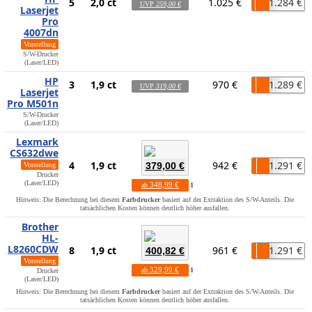
5
2,0 ct
1.025 €
1.284 €
UVP
259,00 €
Laserjet
Pro
4007dn
Vorstellung
S/W-Drucker
(Laser/LED)
HP
3
1,9 ct
970 €
1.289 €
UVP
319,00 €
Laserjet
Pro M501n
S/W-Drucker
(Laser/LED)
Lexmark
CS632dwe
4
1,9 ct
942 €
1.291 €
379,00 €
Vorstellung
Drucker
(Laser/LED)
348,99 €
ab
1
Hinweis: Die Berechnung bei diesem
Farbdrucker
basiert auf der Extraktion des S/W-Anteils. Die
tatsächlichen Kosten können deutlich höher ausfallen.
Brother
HL-
L8260CDW
8
1,9 ct
961 €
1.291 €
400,82 €
Vorstellung
329,99 €
ab
1
Drucker
(Laser/LED)
Hinweis: Die Berechnung bei diesem
Farbdrucker
basiert auf der Extraktion des S/W-Anteils. Die
tatsächlichen Kosten können deutlich höher ausfallen.