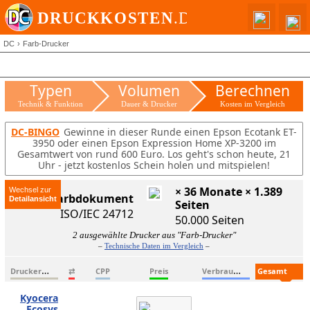
DC
Farb-Drucker
Typen
Volumen
Berechnen
Technik & Funktion
Dauer & Drucker
Kosten im Vergleich
DC-BINGO
Gewinne in dieser Runde einen Epson Ecotank ET-
3950 oder einen Epson Expression Home XP-3200 im
Gesamtwert von rund 600 Euro. Los geht's schon heute, 21
Uhr - jetzt kostenlos Schein holen und mitspielen!
× 36 Monate × 1.389
Wechsel zur
ISO-Farbdokument
Seiten
ISO/IEC 24712
50.000 Seiten
2 ausgewählte Drucker aus "Farb-Drucker"
–
Technische Daten im Vergleich
–
D
ruckername
V
erbrauchsmaterialien
G
esamtkosten
⇄
CPP
Preis
Kyocera
Ecosys