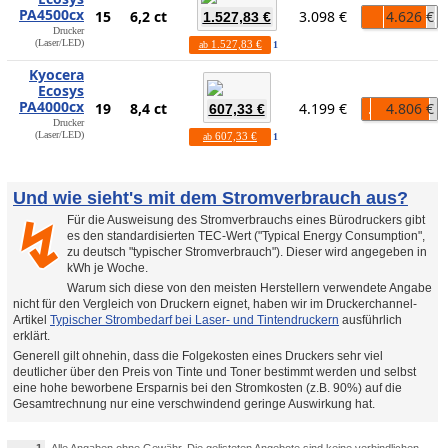
PA4500cx
15
6,2 ct
3.098 €
4.626 €
1.527,83 €
Drucker
(Laser/LED)
1.527,83 €
ab
1
Kyocera
Ecosys
PA4000cx
19
8,4 ct
4.199 €
4.806 €
607,33 €
Drucker
(Laser/LED)
607,33 €
ab
1
Und wie sieht's mit dem Stromverbrauch aus?
Für die Ausweisung des Stromverbrauchs eines Bürodruckers gibt
↯
es den standardisierten TEC-Wert ("Typical Energy Consumption",
zu deutsch "typischer Stromverbrauch"). Dieser wird angegeben in
kWh je Woche.
Warum sich diese von den meisten Herstellern verwendete Angabe
nicht für den Vergleich von Druckern eignet, haben wir im Druckerchannel-
Artikel
Typischer Strombedarf bei Laser- und Tintendruckern
ausführlich
erklärt.
Generell gilt ohnehin, dass die Folgekosten eines Druckers sehr viel
deutlicher über den Preis von Tinte und Toner bestimmt werden und selbst
eine hohe beworbene Ersparnis bei den Stromkosten (z.B. 90%) auf die
Gesamtrechnung nur eine verschwindend geringe Auswirkung hat.