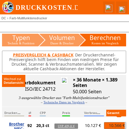
DC
Farb-Multifunktionsdrucker
Typen
Volumen
Berechnen
Technik & Funktion
Dauer & Drucker
Kosten im Vergleich
PREISVERGLEICH & CASHBACK
Der Druckerchannel-
Preisvergleich hilft beim Finden von niedrigen Preise für
Drucker, Scanner & Verbrauchsmaterialien. Wir zeigen
aktuelle Cashback-Aktionen der Hersteller.
× 36 Monate × 1.389
Wechsel zur
ISO-Farbdokument
Seiten
ISO/IEC 24712
50.000 Seiten
3 ausgewählte Drucker aus "Farb-Multifunktionsdrucker"
–
Technische Daten im Vergleich
–
D
ruckername
V
erbrauchsmaterialien
G
esamtkosten
⇄
CPP
Preis
Brother
92
20,3 ct
10.127 €
10.566 €
UVP
439,11 €
MFC-