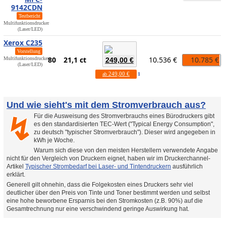
9142CDN
Testbericht
Multifunktionsdrucker
(Laser/LED)
Xerox C235
Vorstellung
80
21,1 ct
10.536 €
10.785 €
Multifunktionsdrucker
249,00 €
(Laser/LED)
249,00 €
ab
1
Und wie sieht's mit dem Stromverbrauch aus?
Für die Ausweisung des Stromverbrauchs eines Bürodruckers gibt
↯
es den standardisierten TEC-Wert ("Typical Energy Consumption",
zu deutsch "typischer Stromverbrauch"). Dieser wird angegeben in
kWh je Woche.
Warum sich diese von den meisten Herstellern verwendete Angabe
nicht für den Vergleich von Druckern eignet, haben wir im Druckerchannel-
Artikel
Typischer Strombedarf bei Laser- und Tintendruckern
ausführlich
erklärt.
Generell gilt ohnehin, dass die Folgekosten eines Druckers sehr viel
deutlicher über den Preis von Tinte und Toner bestimmt werden und selbst
eine hohe beworbene Ersparnis bei den Stromkosten (z.B. 90%) auf die
Gesamtrechnung nur eine verschwindend geringe Auswirkung hat.