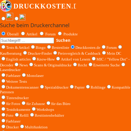
Suche beim Druckerchannel
Überall
Artikel
Forum
Produkte
Suchen
Tests & Artikel
Bingo
Bestenliste
Druckkosten.de
Forum
Kaufberatung
Drucker-Finder
Preisvergleich & Cashback
Mein DC
English articles
Know-How
Artikel von Lesern
MIC / "Yellow Dot" -
Decoder
News
Scans & Originaldrucke
Recht
Erweiterte Suche
Laserdrucker
Farblaser
Monolaser
Weitere Tests
Dokumentenscanner
Spezialdrucker
Papier
Rohlinge
Kompatible
Patronen
Tintendrucker
für Fotos
für Zuhause
für das Büro
Testdokumente
Workshops
Foto
Refill
Resttintenbehälter
Farblaser
Drucker
Multifunktion