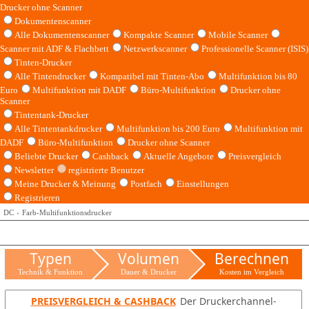
Drucker ohne Scanner
Dokumentenscanner
Alle Dokumentenscanner
Kompakte Scanner
Mobile Scanner
Scanner mit ADF & Flachbett
Netzwerkscanner
Professionelle Scanner (ISIS)
Tinten-Drucker
Alle Tintendrucker
Kompatibel mit Tinten-Abo
Multifunktion bis 80
Euro
Multifunktion mit DADF
Büro-Multifunktion
Drucker ohne
Scanner
Tintentank-Drucker
Alle Tintentankdrucker
Multifunktion bis 200 Euro
Multifunktion mit
DADF
Büro-Multifunktion
Drucker ohne Scanner
Beliebte Drucker
Cashback
Aktuelle Angebote
Preisvergleich
Newsletter
registrierte Benutzer
Meine Drucker & Meinung
Postfach
Einstellungen
Registrieren
DC
Farb-Multifunktionsdrucker
Typen
Volumen
Berechnen
Technik & Funktion
Dauer & Drucker
Kosten im Vergleich
PREISVERGLEICH & CASHBACK
Der Druckerchannel-