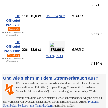
3.571 €
HP
110
10,6 ct
5.307 €
UVP
384,91 €
Officejet
Pro 8730
Testbericht
Multifunktionsdrucker
5.692 €
(Pigmenttinte)
HP
Officejet
226
13,9 ct
6.935 €
178,99 €
Pro 9130b
Vorstellung
ab
178,99 €
1
Multifunktionsdrucker
(Pigmenttinte)
7.114 €
Und wie sieht's mit dem Stromverbrauch aus?
Für die Ausweisung des Stromverbrauchs eines Bürodruckers gibt es den
↯
standardisierten TEC-Wert ("Typical Energy Consumption", zu deutsch
"typischer Stromverbrauch"). Dieser wird angegeben in kWh je Woche.
Warum sich diese von den meisten Herstellern verwendete Angabe nicht für
den Vergleich von Druckern eignet, haben wir im Druckerchannel-Artikel
Typischer
Strombedarf bei Laser- und Tintendruckern
ausführlich erklärt.