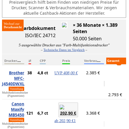
Preisvergleich hilft beim Finden von niedrigen Preise für
Drucker, Scanner & Verbrauchsmaterialien. Wir zeigen
aktuelle Cashback-Aktionen der Hersteller.
Wechsel zur
× 36 Monate × 1.389
ISO-Farbdokument
Seiten
ISO/IEC 24712
50.000 Seiten
5 ausgewählte Drucker aus "Farb-Multifunktionsdrucker"
–
Technische Daten im Vergleich
–
D
ruckername
V
erbrauchsmaterialien
G
esamtkosten
⇄
CPP
Preis
Brother
38
4,8 ct
2.385 €
UVP
408,00 €
MFC-
J4540DWXL
Vorstellung
Multifunktionsdrucker
2.793 €
(Pigmenttinte)
Canon
Maxify
121
6,7 ct
3.368 €
202,90 €
MB5450
Vorstellung
ab
202,90 €
1
Multifunktionsdrucker
(Pigmenttinte)