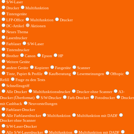
S/W-Laser
Drucker
Multifunktion
Tintengeräte
LFP-Office
Multifunktion
Drucker
DC-Artikel
Aktionen
Neues Thema
Laserdrucker
Farblaser
S/W-Laser
Tintendrucker
Brother
Canon
Epson
HP
Weitere Geräte
andere Geräte
Kopierer
Faxgeräte
Scanner
Tinte, Papier & Profile
Kaufberatung
Lesermeinungen
Offtopic
Refill
Frage zu den Tests
Schnellzugriff
Alle Drucker
Multifunktionsdrucker
Drucker ohne Scanner
A3-
Drucker (Überformat)
S/W-Drucker
Farb-Drucker
Fotodrucker
Drucker
mit Cashback
Neuvorstellungen
Farblaser-Drucker
Alle Farblaserdrucker
Multifunktion
Multifunktion mit DADF
Drucker ohne Scanner
S/W-Laser-Drucker
Alle S/W-Laserdrucker
Multifunktion
Multifunktion mit DADF