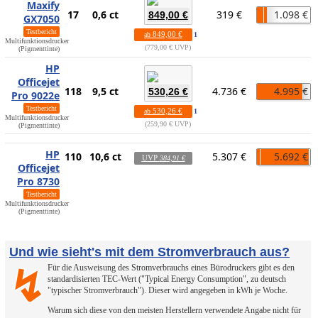
Maxify
17
0,6 ct
319 €
1.098 €
849,00 €
GX7050
Testbericht
849,00 €
ab
1
Multifunktionsdrucker
779,00 € UVP
(Pigmenttinte)
HP
Officejet
118
9,5 ct
4.736 €
4.995 €
530,26 €
Pro 9022e
Testbericht
530,26 €
ab
1
Multifunktionsdrucker
259,90 € UVP
(Pigmenttinte)
HP
110
10,6 ct
5.307 €
5.692 €
UVP
384,91 €
Officejet
Pro 8730
Testbericht
Multifunktionsdrucker
(Pigmenttinte)
Und wie sieht's mit dem Stromverbrauch aus?
Für die Ausweisung des Stromverbrauchs eines Bürodruckers gibt es den
↯
standardisierten TEC-Wert ("Typical Energy Consumption", zu deutsch
"typischer Stromverbrauch"). Dieser wird angegeben in kWh je Woche.
Warum sich diese von den meisten Herstellern verwendete Angabe nicht für