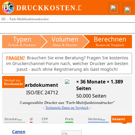
DC
Farb-Multifunktionsdrucker
Typen
Volumen
Berechnen
Technik & Funktion
Dauer & Drucker
Kosten im Vergleich
FRAGEN?
Brauchen Sie eine Beratung? Fragen Sie kostenlos
im Druckerchannel-Forum nach, welcher Drucker am besten
passt - auch ohne Registrierung als Gast möglich!
Wechsel zur
× 36 Monate × 1.389
ISO-Farbdokument
Seiten
ISO/IEC 24712
50.000 Seiten
3 ausgewählte Drucker aus "Farb-Multifunktionsdrucker"
–
Technische Daten im Vergleich
–
D
ruckername
V
erbrauchsmaterialien
G
esamtkosten
⇄
CPP
Preis
Canon