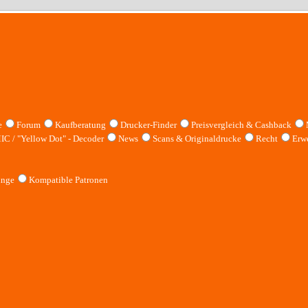
e
Forum
Kaufberatung
Drucker-Finder
Preisvergleich & Cashback
IC / "Yellow Dot" - Decoder
News
Scans & Originaldrucke
Recht
Erwe
inge
Kompatible Patronen