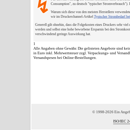
↯
Consumption", zu deutsch "typischer Stromverbrauch").
Warum sich diese von den meisten Herstellern verwendete
wir im Druckerchannel-Artikel
Typischer Strombedarf be
Generell gilt ohnehin, dass die Folgekosten eines Druckers sehr viel
werden und selbst eine hohe beworbene Ersparnis bei den Stromkost
verschwindend geringe Auswirkung hat.
1
Alle Angaben ohne Gewähr. Die gelisteten Angebote sind kein
in Euro inkl. Mehrwertsteuer zzgl. Verpackungs- und Versand
Versandspesen bei Online-Bestellungen.
© 1998-2026 Ein Ange
ISO/IEC 2