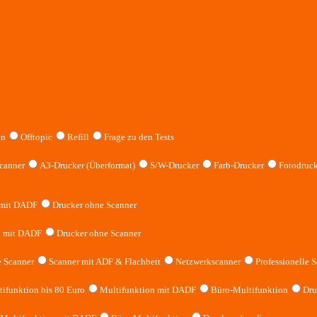
en
Offtopic
Refill
Frage zu den Tests
canner
A3-Drucker (Überformat)
S/W-Drucker
Farb-Drucker
Fotodruck
 mit DADF
Drucker ohne Scanner
n mit DADF
Drucker ohne Scanner
 Scanner
Scanner mit ADF & Flachbett
Netzwerkscanner
Professionelle S
ifunktion bis 80 Euro
Multifunktion mit DADF
Büro-Multifunktion
Dru