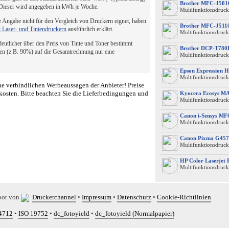
Brother MFC-J50
 Dieser wird angegeben in kWh je Woche.
Multifunktionsdruck
 Angabe nicht für den Vergleich von Druckern eignet, haben
Brother MFC-J51
i Laser- und Tintendruckern
ausführlich erklärt.
Multifunktionsdruck
 deutlicher über den Preis von Tinte und Toner bestimmt
Brother DCP-T78
en (z.B. 90%) auf die Gesamtrechnung nur eine
Multifunktionsdruck
Epson Expression 
Multifunktionsdruck
e verbindlichen Werbeaussagen der Anbieter! Preise
kosten. Bitte beachten Sie die Lieferbedingungen und
Kyocera Ecosys M
Multifunktionsdruck
Canon i-Sensys M
Multifunktionsdruck
Canon Pixma G457
Multifunktionsdruck
HP Color Laserjet
Multifunktionsdruck
bot von
Druckerchannel
•
Impressum
•
Datenschutz
•
Cookie-Richtlinien
4712
•
ISO 19752
•
dc_fotoyield
•
dc_fotoyield (Normalpapier)