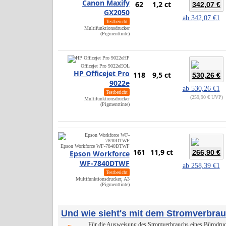
Canon Maxify
62
1,2 ct
342,07 €
GX2050
ab
342,07 €
1
Testbericht
Multifunktionsdrucker
(Pigmenttinte)
HP
Officejet Pro 9022e
EOL
HP Officejet Pro
118
9,5 ct
530,26 €
9022e
ab
530,26 €
1
Testbericht
259,90 € UVP
Multifunktionsdrucker
(Pigmenttinte)
Epson Workforce WF-7840DTWF
161
11,9 ct
266,90 €
Epson Workforce
WF-7840DTWF
ab
258,39 €
1
Testbericht
Multifunktionsdrucker, A3
(Pigmenttinte)
Und wie sieht's mit dem Stromverbra
Für die Ausweisung des Stromverbrauchs eines Bürodruck