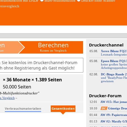
Multifunktion mit DADF
Büro-Multifunktion
Drucker ohne Scanner
reisvergleich
en
Berechnen
Druckerchannel
ker
Kosten im Vergleich
05.08.
Xerox Bilanz FQ2
Lexmark-
​Integrati
05.08.
Epson Bilanz FQ1/
n Sie kostenlos im Druckerchannel-Forum
keine großen Sprün
h ohne Registrierung als Gast möglich!
Arbeitsgruppendru
02.08.
DC-
​Bingo Runde 2
und "ReadyPrint Fle
× 36 Monate × 1.389 Seiten
gewinnen
50.000 Seiten
b-Multifunktionsdrucker"
Drucker-Forum
m Vergleich
–
12:01
Verbrauchsmaterialien
Gesamtkosten
10:10
DC
Günstige Dru
01:44
01:13
AW #2: Maxify GX4