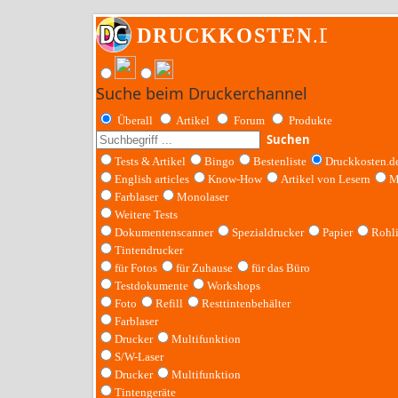
Suche beim Druckerchannel
Überall
Artikel
Forum
Produkte
Suchen
Tests & Artikel
Bingo
Bestenliste
Druckkosten.d
English articles
Know-How
Artikel von Lesern
M
Farblaser
Monolaser
Weitere Tests
Dokumentenscanner
Spezialdrucker
Papier
Rohl
Tintendrucker
für Fotos
für Zuhause
für das Büro
Testdokumente
Workshops
Foto
Refill
Resttintenbehälter
Farblaser
Drucker
Multifunktion
S/W-Laser
Drucker
Multifunktion
Tintengeräte