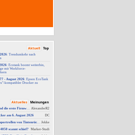
Aktuell
Top
/2026
: Trendumkehr nach
on
2026
: Ecotank boomt weiterhin,
ge mit Workforce-
ckern
77 -
​ August 2026
: Epson EcoTank
x"-
​kompatibler Drucker zu
Aktuelles
Meinungen
AW #15: Hat jemand die erste Firmware für ein Downgrade?
AlexanderR2
cker am 6. August 2026
DC
AW #9: Papiertransportrollen von Tintenrückständen befreien, aber womit?
Jokke
050 scannt schief?
Marker-Studi