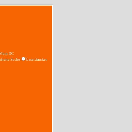
Mein DC
iterte Suche
Laserdrucker