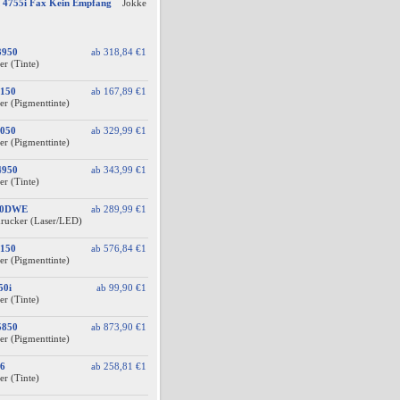
4755i Fax Kein Empfang
Jokke
3950
ab
318,84 €
1
er (Tinte)
150
ab
167,89 €
1
er (Pigmenttinte)
050
ab
329,99 €
1
er (Pigmenttinte)
4950
ab
343,99 €
1
er (Tinte)
60DWE
ab
289,99 €
1
drucker (Laser/LED)
150
ab
576,84 €
1
er (Pigmenttinte)
50i
ab
99,90 €
1
er (Tinte)
5850
ab
873,90 €
1
er (Pigmenttinte)
6
ab
258,81 €
1
er (Tinte)