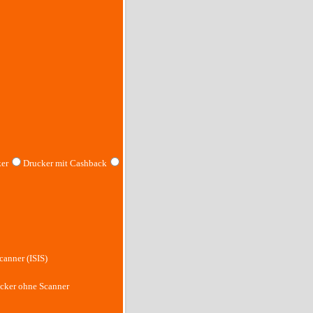
er
Drucker mit Cashback
canner (ISIS)
cker ohne Scanner