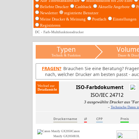
Alle Tintentankdrucker
Multifunktion bis 200 Euro
Beliebte Drucker
Cashback
Aktuelle Angebote
P
Newsletter
registrierte Benutzer
Meine Drucker & Meinung
Postfach
Einstellungen
Registrieren
DC
Farb-Multifunktionsdrucker
Typen
Volum
Technik & Funktion
Dauer & Druc
FRAGEN?
Brauchen Sie eine Beratung? Frage
nach, welcher Drucker am besten passt - auc
Wechsel zur
ISO-Farbdokument
ISO/IEC 24712
3 ausgewählte Drucker aus "Far
–
Technische Daten i
Druckername
⇄
CPP
Preis
Canon
Maxify GX2050
EOL