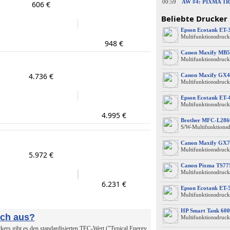
00:59
AW #4: PIXMA TR 
606 €
Beliebte Drucker
Epson Ecotank ET-
Multifunktionsdruck
948 €
Canon Maxify MB5
Multifunktionsdruck
4.736 €
Canon Maxify GX4
Multifunktionsdruck
Epson Ecotank ET-
Multifunktionsdruck
4.995 €
Brother MFC-L28
S/W-Multifunktions
Canon Maxify GX7
Multifunktionsdruck
5.972 €
Canon Pixma TS77
Multifunktionsdruck
6.231 €
Epson Ecotank ET-
Multifunktionsdruck
HP Smart Tank 600
uch aus?
Multifunktionsdruck
ers gibt es den standardisierten TEC-Wert ("Typical Energy