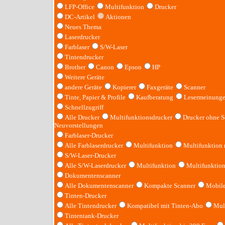
LFP-Office
Multifunktion
Drucker
DC-Artikel
Aktionen
Neues Thema
Laserdrucker
Farblaser
S/W-Laser
Tintendrucker
Brother
Canon
Epson
HP
Weitere Geräte
andere Geräte
Kopierer
Faxgeräte
Scanner
Tinte, Papier & Profile
Kaufberatung
Lesermeinung
Schnellzugriff
Alle Drucker
Multifunktionsdrucker
Drucker ohne S
Neuvorstellungen
Farblaser-Drucker
Alle Farblaserdrucker
Multifunktion
Multifunktion
S/W-Laser-Drucker
Alle S/W-Laserdrucker
Multifunktion
Multifunktio
Dokumentenscanner
Alle Dokumentenscanner
Kompakte Scanner
Mobile
Tinten-Drucker
Alle Tintendrucker
Kompatibel mit Tinten-Abo
Mult
Tintentank-Drucker