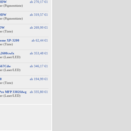
10DW
ab
270,17 €
1
er (Pigmenttinte)
10DW
ab
319,57 €
1
er (Pigmenttinte)
0DW
ab
269,99 €
1
er (Tinte)
Home XP-3200
ab
62,44 €
1
er (Tinte)
A2600cwfx
ab
353,48 €
1
er (Laser/LED)
F667Cdw
ab
346,17 €
1
er (Laser/LED)
0
ab
194,99 €
1
er (Tinte)
 Pro MFP 3302fdwg
ab
335,80 €
1
er (Laser/LED)