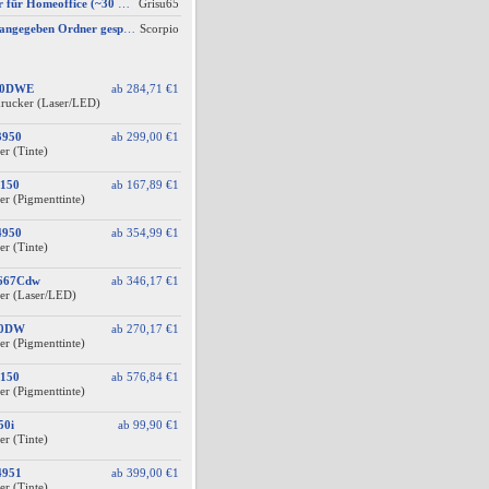
AW #7: Drucker für Homeoffice (~30 S./Monat) – Technologieoffen (Duplex-Scan ODER nur Kopieren)
Grisu65
Scan wird nicht im angegeben Ordner gespeichert, wenn vom Bediendisplay gescannt wird
Scorpio
60DWE
ab
284,71 €
1
drucker (Laser/LED)
3950
ab
299,00 €
1
er (Tinte)
150
ab
167,89 €
1
er (Pigmenttinte)
4950
ab
354,99 €
1
er (Tinte)
F667Cdw
ab
346,17 €
1
er (Laser/LED)
10DW
ab
270,17 €
1
er (Pigmenttinte)
150
ab
576,84 €
1
er (Pigmenttinte)
50i
ab
99,90 €
1
er (Tinte)
4951
ab
399,00 €
1
er (Tinte)