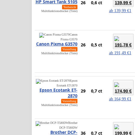
HP Smart Tank 5105
26
0,6 ct
139,99 €
Testbericht
ab
139,99 €
1
Multifunktionsdrucker (Tinte)
Canon
Pixma G3570
Canon Pixma G3570
26
0,5 ct
191,78 €
Vorstellung
ab
191,49 €
1
Multifunktionsdrucker (Tinte)
Epson
Ecotank ET-2870
Epson Ecotank ET-
29
0,7 ct
174,90 €
2870
ab
164,99 €
1
Vorstellung
Multifunktionsdrucker (Tinte)
Brother
DCP-T580DW
Brother DCP-
36
0,7 ct
199,99 €