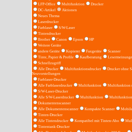
LFP-Office
Multifunktion
Drucker
DC-Artikel
Aktionen
Neues Thema
Laserdrucker
Farblaser
S/W-Laser
Tintendrucker
Brother
Canon
Epson
HP
Weitere Geräte
andere Geräte
Kopierer
Faxgeräte
Scanner
Tinte, Papier & Profile
Kaufberatung
Lesermeinung
Schnellzugriff
Alle Drucker
Multifunktionsdrucker
Drucker ohne S
Neuvorstellungen
Farblaser-Drucker
Alle Farblaserdrucker
Multifunktion
Multifunktion
S/W-Laser-Drucker
Alle S/W-Laserdrucker
Multifunktion
Multifunktio
Dokumentenscanner
Alle Dokumentenscanner
Kompakte Scanner
Mobile
Tinten-Drucker
Alle Tintendrucker
Kompatibel mit Tinten-Abo
Mult
Tintentank-Drucker