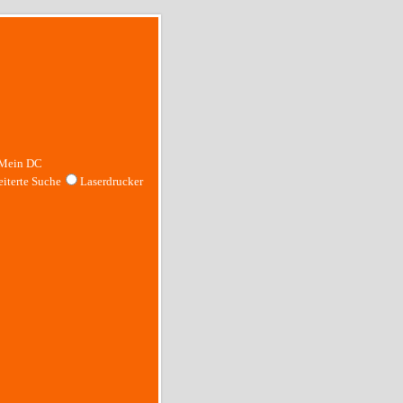
Mein DC
iterte Suche
Laserdrucker