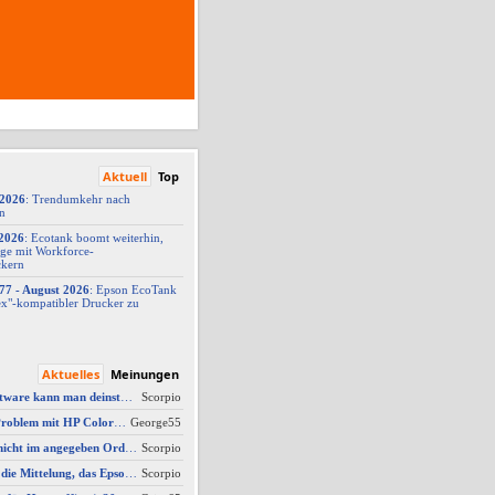
Aktuell
Top
/2026
: Trendumkehr nach
on
2026
: Ecotank boomt weiterhin,
ge mit Workforce-
ckern
77 -
​ August 2026
: Epson EcoTank
x"-
​kompatibler Drucker zu
Aktuelles
Meinungen
AW #3: Welche Software kann man deinstallieren - welche ich zwingend erforderlich
Scorpio
AW #14: Scanner Problem mit HP Color Laserjet Pro MFP M479fdw
George55
AW #2: Scan wird nicht im angegeben Ordner gespeichert, wenn vom Bediendisplay gescannt wird
Scorpio
AW #3: Ich erhalte die Mittelung, das Epson Scanner Monitor demnächst nicht mehr vom Mac unterstützt wird
Scorpio