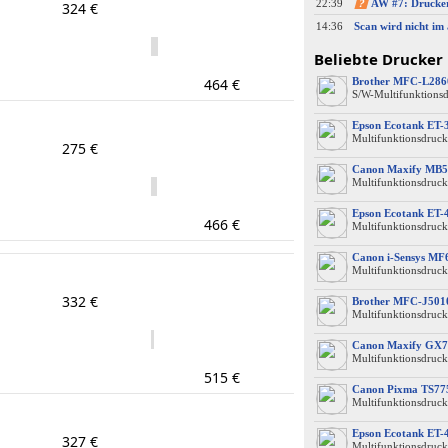
22:39
?
324 €
14:36
Beliebte Drucker
464 €
Brother MFC-L28
S/W-Multifunktions
Epson Ecotank ET-
Multifunktionsdruck
275 €
Canon Maxify MB5
Multifunktionsdruck
Epson Ecotank ET-
466 €
Multifunktionsdruck
Canon i-Sensys M
Multifunktionsdruck
332 €
Brother MFC-J50
Multifunktionsdruck
Canon Maxify GX7
Multifunktionsdruck
515 €
Canon Pixma TS77
Multifunktionsdruck
Epson Ecotank ET-
327 €
Multifunktionsdruck