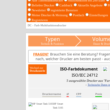
Alle Tintentankdrucker
Multifunktion bis 200 Euro
Beliebte Drucker
Cashback
Aktuelle Angebote
P
Newsletter
registrierte Benutzer
Meine Drucker & Meinung
Postfach
Einstellungen
Registrieren
DC
Farb-Multifunktionsdrucker
Typen
Volum
Technik & Funktion
Dauer & Druc
FRAGEN?
Brauchen Sie eine Beratung? Frage
nach, welcher Drucker am besten passt - auc
Wechsel zur
ISO-Farbdokument
ISO/IEC 24712
5 ausgewählte Drucker aus "Far
–
Technische Daten i
Druckername
⇄
CPP
Preis
HP Smart
Tank 5105