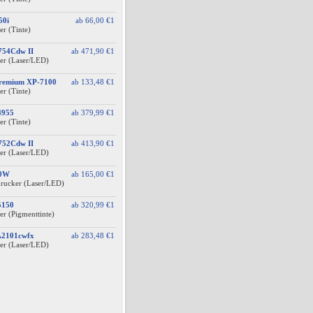
50i
ab
66,00 €
1
er (Tinte)
754Cdw II
ab
471,90 €
1
er (Laser/LED)
Premium XP-7100
ab
133,48 €
1
er (Tinte)
4955
ab
379,99 €
1
er (Tinte)
752Cdw II
ab
413,90 €
1
er (Laser/LED)
40W
ab
165,00 €
1
drucker (Laser/LED)
5150
ab
320,99 €
1
er (Pigmenttinte)
A2101cwfx
ab
283,48 €
1
er (Laser/LED)