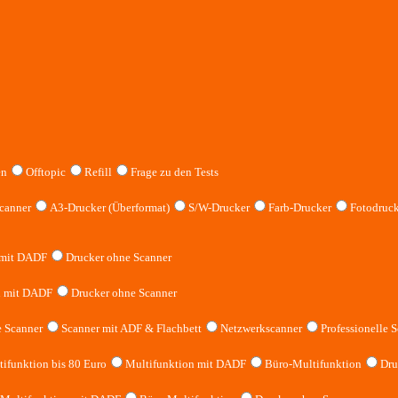
en
Offtopic
Refill
Frage zu den Tests
canner
A3-Drucker (Überformat)
S/W-Drucker
Farb-Drucker
Fotodruck
 mit DADF
Drucker ohne Scanner
n mit DADF
Drucker ohne Scanner
 Scanner
Scanner mit ADF & Flachbett
Netzwerkscanner
Professionelle S
ifunktion bis 80 Euro
Multifunktion mit DADF
Büro-Multifunktion
Dru