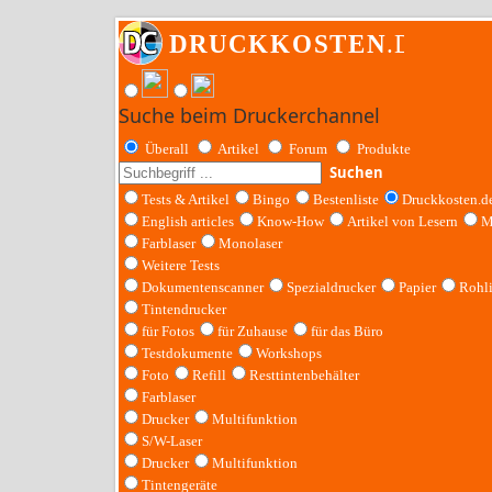
Suche beim Druckerchannel
Überall
Artikel
Forum
Produkte
Suchen
Tests & Artikel
Bingo
Bestenliste
Druckkosten.d
English articles
Know-How
Artikel von Lesern
M
Farblaser
Monolaser
Weitere Tests
Dokumentenscanner
Spezialdrucker
Papier
Rohl
Tintendrucker
für Fotos
für Zuhause
für das Büro
Testdokumente
Workshops
Foto
Refill
Resttintenbehälter
Farblaser
Drucker
Multifunktion
S/W-Laser
Drucker
Multifunktion
Tintengeräte