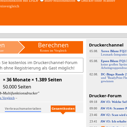
Multifunktion mit DADF
Büro-Multifunktion
Drucker ohne Scanner
reisvergleich
en
Berechnen
Druckerchannel
ker
Kosten im Vergleich
05.08.
Xerox Bilanz FQ2
Lexmark-
​Integrati
05.08.
Epson Bilanz FQ1/
n Sie kostenlos im Druckerchannel-Forum
keine großen Sprün
h ohne Registrierung als Gast möglich!
Arbeitsgruppendru
02.08.
DC-
​Bingo Runde 2
und "ReadyPrint Fle
× 36 Monate × 1.389 Seiten
gewinnen
50.000 Seiten
b-Multifunktionsdrucker"
Drucker-Forum
m Vergleich
–
09:18
Verbrauchsmaterialien
Gesamtkosten
09:00
23:46
23:41