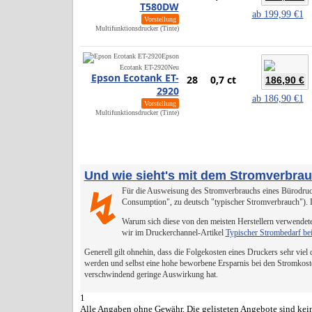
T580DW
ab
199,99 €
1
Vorstellung
Multifunktionsdrucker (Tinte)
Epson
Ecotank ET-2920
Neu
Epson Ecotank ET-
28
0,7 ct
186,90 €
2920
ab
186,90 €
1
Vorstellung
Multifunktionsdrucker (Tinte)
Und wie sieht's mit dem Stromverbra
Für die Ausweisung des Stromverbrauchs eines Bürodruck
↯
Consumption", zu deutsch "typischer Stromverbrauch").
Warum sich diese von den meisten Herstellern verwendete
wir im Druckerchannel-Artikel
Typischer Strombedarf be
Generell gilt ohnehin, dass die Folgekosten eines Druckers sehr viel
werden und selbst eine hohe beworbene Ersparnis bei den Stromkost
verschwindend geringe Auswirkung hat.
1
Alle Angaben ohne Gewähr. Die gelisteten Angebote sind kein