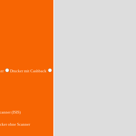
er
Drucker mit Cashback
canner (ISIS)
cker ohne Scanner