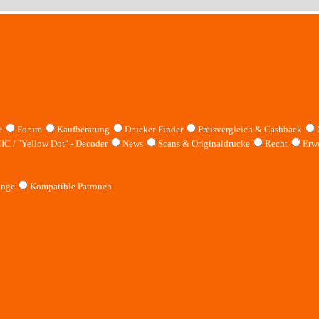
e
Forum
Kaufberatung
Drucker-Finder
Preisvergleich & Cashback
IC / "Yellow Dot" - Decoder
News
Scans & Originaldrucke
Recht
Erwe
inge
Kompatible Patronen