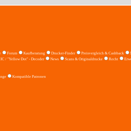
e
Forum
Kaufberatung
Drucker-Finder
Preisvergleich & Cashback
IC / "Yellow Dot" - Decoder
News
Scans & Originaldrucke
Recht
Erwe
inge
Kompatible Patronen