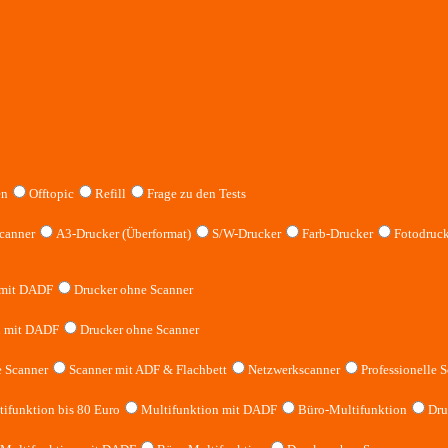
en
Offtopic
Refill
Frage zu den Tests
canner
A3-Drucker (Überformat)
S/W-Drucker
Farb-Drucker
Fotodruck
 mit DADF
Drucker ohne Scanner
n mit DADF
Drucker ohne Scanner
 Scanner
Scanner mit ADF & Flachbett
Netzwerkscanner
Professionelle S
ifunktion bis 80 Euro
Multifunktion mit DADF
Büro-Multifunktion
Dru