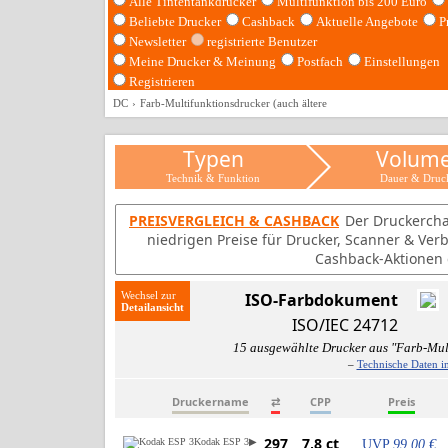
Alle Tintentankdrucker
Multifunktion bis 200 Euro
Beliebte Drucker
Cashback
Aktuelle Angebote
P
Newsletter
registrierte Benutzer
Meine Drucker & Meinung
Postfach
Einstellungen
Registrieren
DC
Farb-Multifunktionsdrucker (auch ältere
Typen
Volum
Technik & Funktion
Dauer & Druc
PREISVERGLEICH & CASHBACK
Der Druckercha
niedrigen Preise für Drucker, Scanner & Ver
Cashback-Aktionen d
Wechsel zur
ISO-Farbdokument
ISO/IEC 24712
15 ausgewählte Drucker aus "Farb-Mult
–
Technische Daten i
Druckername
⇄
CPP
Preis
297
7,8 ct
Kodak ESP 3
▶
UVP
99,00 €