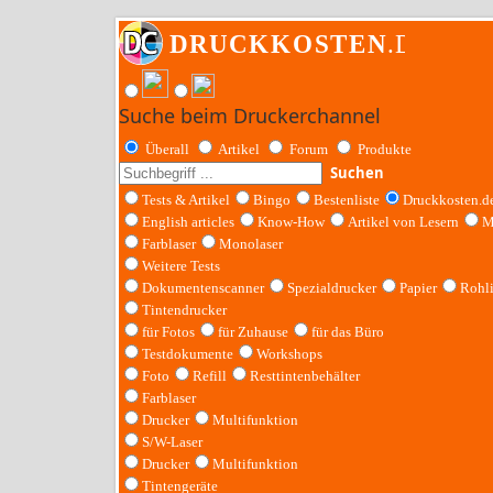
Suche beim Druckerchannel
Überall
Artikel
Forum
Produkte
Suchen
Tests & Artikel
Bingo
Bestenliste
Druckkosten.d
English articles
Know-How
Artikel von Lesern
M
Farblaser
Monolaser
Weitere Tests
Dokumentenscanner
Spezialdrucker
Papier
Rohl
Tintendrucker
für Fotos
für Zuhause
für das Büro
Testdokumente
Workshops
Foto
Refill
Resttintenbehälter
Farblaser
Drucker
Multifunktion
S/W-Laser
Drucker
Multifunktion
Tintengeräte