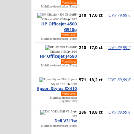
Vorstellung
Multifunktionsdrucker (Tinte)
210
17,0 ct
HP
UVP
79,99 €
Officejet 4500 G510g
▶ 5/12
HP Officejet 4500
G510g
Vorstellung
Multifunktionsdrucker (Tinte)
210
17,0 ct
HP
UVP
89,99 €
Officejet J4580
▶ 3/10
HP Officejet J4580
Vorstellung
Multifunktionsdrucker (Tinte)
571
18,2 ct
Epson
UVP
89,99 €
Stylus SX410
▶ 6/10
Epson Stylus SX410
Vorstellung
Multifunktionsdrucker
(Pigmenttinte)
286
18,8 ct
Dell V313w
▶
UVP
89,99 €
1/13
Dell V313w
Multifunktionsdrucker (Tinte)