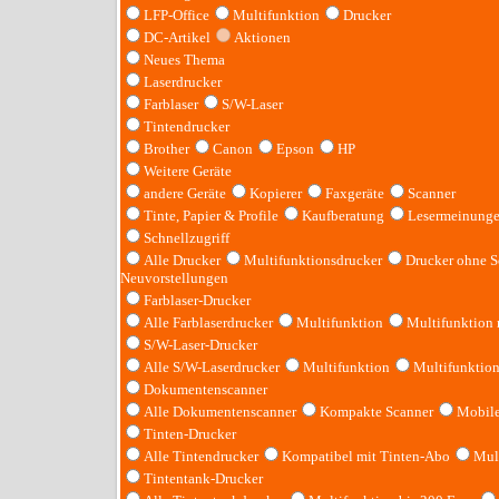
LFP-Office
Multifunktion
Drucker
DC-Artikel
Aktionen
Neues Thema
Laserdrucker
Farblaser
S/W-Laser
Tintendrucker
Brother
Canon
Epson
HP
Weitere Geräte
andere Geräte
Kopierer
Faxgeräte
Scanner
Tinte, Papier & Profile
Kaufberatung
Lesermeinung
Schnellzugriff
Alle Drucker
Multifunktionsdrucker
Drucker ohne S
Neuvorstellungen
Farblaser-Drucker
Alle Farblaserdrucker
Multifunktion
Multifunktion
S/W-Laser-Drucker
Alle S/W-Laserdrucker
Multifunktion
Multifunktio
Dokumentenscanner
Alle Dokumentenscanner
Kompakte Scanner
Mobile
Tinten-Drucker
Alle Tintendrucker
Kompatibel mit Tinten-Abo
Mult
Tintentank-Drucker