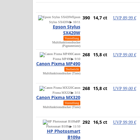
390
14,7 ct
Epson
UVP
89,99 €
Stylus SX420W
▶ 10/11
Epson Stylus
SX420W
Vorstellung
Multifunktionsdrucker
(Pigmenttinte)
268
15,8 ct
Canon
UVP
99,00 €
Pixma MP490
▶ 9/10
Canon Pixma MP490
Testbericht
Multifunktionsdrucker (Tinte)
268
15,8 ct
Canon
UVP
99,00 €
Pixma MX320
▶ 3/11
Canon Pixma MX320
Vorstellung
Multifunktionsdrucker (Tinte)
292
16,5 ct
HP
UVP
99,99 €
Photosmart B109a
▶ 11/10
HP Photosmart
B109a