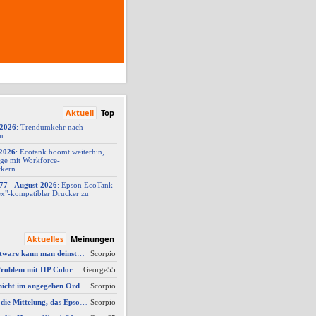
Aktuell
Top
/2026
: Trendumkehr nach
on
2026
: Ecotank boomt weiterhin,
ge mit Workforce-
ckern
77 -
​ August 2026
: Epson EcoTank
x"-
​kompatibler Drucker zu
Aktuelles
Meinungen
AW #3: Welche Software kann man deinstallieren - welche ich zwingend erforderlich
Scorpio
AW #14: Scanner Problem mit HP Color Laserjet Pro MFP M479fdw
George55
AW #2: Scan wird nicht im angegeben Ordner gespeichert, wenn vom Bediendisplay gescannt wird
Scorpio
AW #3: Ich erhalte die Mittelung, das Epson Scanner Monitor demnächst nicht mehr vom Mac unterstützt wird
Scorpio