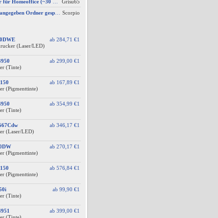
AW #7: Drucker für Homeoffice (~30 S./Monat) – Technologieoffen (Duplex-Scan ODER nur Kopieren)
Grisu65
Scan wird nicht im angegeben Ordner gespeichert, wenn vom Bediendisplay gescannt wird
Scorpio
60DWE
ab
284,71 €
1
drucker (Laser/LED)
3950
ab
299,00 €
1
er (Tinte)
150
ab
167,89 €
1
er (Pigmenttinte)
4950
ab
354,99 €
1
er (Tinte)
F667Cdw
ab
346,17 €
1
er (Laser/LED)
10DW
ab
270,17 €
1
er (Pigmenttinte)
150
ab
576,84 €
1
er (Pigmenttinte)
50i
ab
99,90 €
1
er (Tinte)
4951
ab
399,00 €
1
er (Tinte)