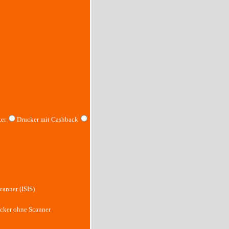
er
Drucker mit Cashback
canner (ISIS)
cker ohne Scanner