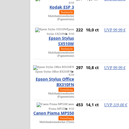
6/10
Kodak ESP 3
Testbericht
Multifunktionsdrucker
(Pigmenttinte)
222
10,0 ct
Epson
UVP
99,99 €
Stylus SX510W
▶ 9/10
Epson Stylus
SX510W
Testbericht
Multifunktionsdrucker
(Pigmenttinte)
297
10,8 ct
UVP
99,99 €
Epson Stylus Office BX310FN
▶
6/10
Epson Stylus Office
BX310FN
Vorstellung
Multifunktionsdrucker
(Pigmenttinte)
453
14,1 ct
Canon
UVP
119,00 €
Pixma MP550
▶ 9/10
Canon Pixma MP550
Vorstellung
Multifunktionsdrucker (Tinte)