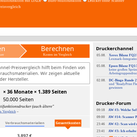
Multifunktion mit DADF
Büro-Multifunktion
Drucker ohne Scanner
reisvergleich
en
Berechnen
Druckerchannel
ker
Kosten im Vergleich
05.08.
Xerox Bilanz FQ2
Lexmark-
​Integrati
05.08.
Epson Bilanz FQ1/
nnel-Preisvergleich hilft beim Finden von
keine großen Sprün
brauchsmaterialien. Wir zeigen aktuelle
Arbeitsgruppendru
er Hersteller.
02.08.
DC-
​Bingo Runde 2
und "ReadyPrint Fle
gewinnen
× 36 Monate × 1.389 Seiten
50.000 Seiten
Drucker-Forum
ifunktionsdrucker (auch ältere"
09:18
m Vergleich
–
09:00
Verbrauchsmaterialien
Gesamtkosten
23:46
23:41
3.897 €