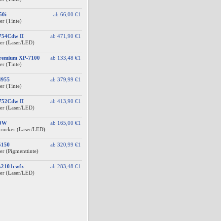
50i
ab
66,00 €
1
er (Tinte)
754Cdw II
ab
471,90 €
1
er (Laser/LED)
Premium XP-7100
ab
133,48 €
1
er (Tinte)
4955
ab
379,99 €
1
er (Tinte)
752Cdw II
ab
413,90 €
1
er (Laser/LED)
40W
ab
165,00 €
1
drucker (Laser/LED)
5150
ab
320,99 €
1
er (Pigmenttinte)
A2101cwfx
ab
283,48 €
1
er (Laser/LED)