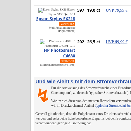
597
19,0 ct
Epson
UVP
79,99 €
Stylus SX218
▶ 10/11
Epson Stylus SX218
Vorstellung
Multifunktionsdrucker
(Pigmenttinte)
202
26,5 ct
HP
UVP
89,99 €
Photosmart C4680
▶ 7/10
HP Photosmart
C4680
Testbericht
Multifunktionsdrucker (Tinte)
Und wie sieht's mit dem Stromverbra
Für die Ausweisung des Stromverbrauchs eines Bürodruck
↯
Consumption", zu deutsch "typischer Stromverbrauch").
Warum sich diese von den meisten Herstellern verwendete
wir im Druckerchannel-Artikel
Typischer Strombedarf be
Generell gilt ohnehin, dass die Folgekosten eines Druckers sehr viel
werden und selbst eine hohe beworbene Ersparnis bei den Stromkost
verschwindend geringe Auswirkung hat.