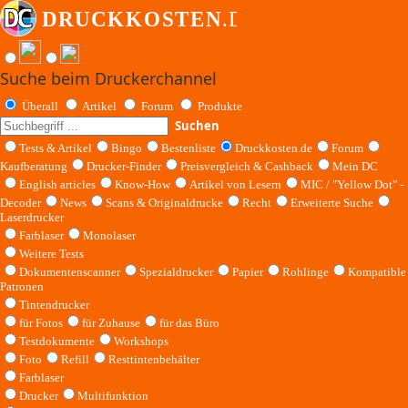
Suche beim Druckerchannel
Überall
Artikel
Forum
Produkte
Suchen
Tests & Artikel
Bingo
Bestenliste
Druckkosten.de
Forum
Kaufberatung
Drucker-Finder
Preisvergleich & Cashback
Mein DC
English articles
Know-How
Artikel von Lesern
MIC / "Yellow Dot" -
Decoder
News
Scans & Originaldrucke
Recht
Erweiterte Suche
Laserdrucker
Farblaser
Monolaser
Weitere Tests
Dokumentenscanner
Spezialdrucker
Papier
Rohlinge
Kompatible
Patronen
Tintendrucker
für Fotos
für Zuhause
für das Büro
Testdokumente
Workshops
Foto
Refill
Resttintenbehälter
Farblaser
Drucker
Multifunktion