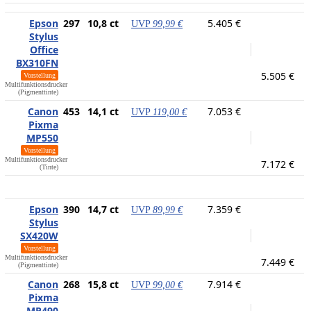
Epson
297
10,8 ct
5.405 €
UVP
99,99 €
Stylus
Office
BX310FN
5.505 €
Vorstellung
Multifunktionsdrucker
(Pigmenttinte)
Canon
453
14,1 ct
7.053 €
UVP
119,00 €
Pixma
MP550
Vorstellung
Multifunktionsdrucker
7.172 €
(Tinte)
Epson
390
14,7 ct
7.359 €
UVP
89,99 €
Stylus
SX420W
Vorstellung
Multifunktionsdrucker
7.449 €
(Pigmenttinte)
Canon
268
15,8 ct
7.914 €
UVP
99,00 €
Pixma
MP490