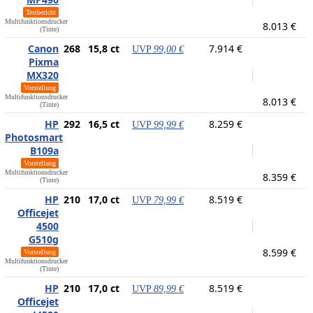
Testbericht
Multifunktionsdrucker
8.013 €
(Tinte)
Canon
268
15,8 ct
7.914 €
UVP
99,00 €
Pixma
MX320
Vorstellung
Multifunktionsdrucker
8.013 €
(Tinte)
HP
292
16,5 ct
8.259 €
UVP
99,99 €
Photosmart
B109a
Vorstellung
Multifunktionsdrucker
8.359 €
(Tinte)
HP
210
17,0 ct
8.519 €
UVP
79,99 €
Officejet
4500
G510g
8.599 €
Vorstellung
Multifunktionsdrucker
(Tinte)
HP
210
17,0 ct
8.519 €
UVP
89,99 €
Officejet