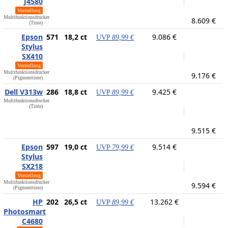
J4580
Vorstellung
Multifunktionsdrucker
8.609 €
(Tinte)
Epson
571
18,2 ct
9.086 €
UVP
89,99 €
Stylus
SX410
Vorstellung
Multifunktionsdrucker
9.176 €
(Pigmenttinte)
Dell V313w
286
18,8 ct
9.425 €
UVP
89,99 €
Multifunktionsdrucker
(Tinte)
9.515 €
Epson
597
19,0 ct
9.514 €
UVP
79,99 €
Stylus
SX218
Vorstellung
Multifunktionsdrucker
9.594 €
(Pigmenttinte)
HP
202
26,5 ct
13.262 €
UVP
89,99 €
Photosmart
C4680