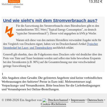
13.352 €
Testbericht
Multifunktionsdrucker
(Tinte)
Und wie sieht's mit dem Stromverbrauch aus?
Für die Ausweisung des Stromverbrauchs eines Bürodruckers gibt es den
↯
standardisierten TEC-Wert ("Typical Energy Consumption", zu deutsch
"typischer Stromverbrauch"). Dieser wird angegeben in kWh je Woche.
Warum sich diese von den meisten Herstellern verwendete Angabe nicht für
den Vergleich von Druckern eignet, haben wir im Druckerchannel-Artikel
Typischer
Strombedarf bei Laser- und Tintendruckern
ausführlich erklärt.
Generell gilt ohnehin, dass die Folgekosten eines Druckers sehr viel deutlicher über den
Preis von Tinte und Toner bestimmt werden und selbst eine hohe beworbene Ersparnis
bei den Stromkosten (z.B. 90%) auf die Gesamtrechnung nur eine verschwindend
geringe Auswirkung hat.
1
Alle Angaben ohne Gewähr. Die gelisteten Angebote sind keine verbindlichen
Werbeaussagen der Anbieter! Preise in Euro inkl. Mehrwertsteuer zzgl.
Verpackungs- und Versandkosten. Bitte beachten Sie die Lieferbedingungen
und Versandspesen bei Online-Bestellungen.
© 1998-2026 Ein Angebot von
Druckerchannel
•
Impressum
•
Datenschutz
•
Cookie-Richtlinien