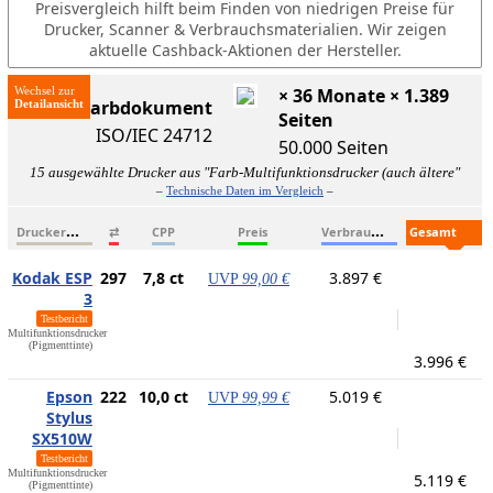
Preisvergleich hilft beim Finden von niedrigen Preise für
Drucker, Scanner & Verbrauchsmaterialien. Wir zeigen
aktuelle Cashback-Aktionen der Hersteller.
Wechsel zur
× 36 Monate × 1.389
ISO-Farbdokument
Seiten
ISO/IEC 24712
50.000 Seiten
15 ausgewählte Drucker aus "Farb-Multifunktionsdrucker (auch ältere"
–
Technische Daten im Vergleich
–
D
ruckername
V
erbrauchsmaterialien
G
esamtkosten
⇄
CPP
Preis
Kodak ESP
297
7,8 ct
3.897 €
UVP
99,00 €
3
Testbericht
Multifunktionsdrucker
(Pigmenttinte)
3.996 €
Epson
222
10,0 ct
5.019 €
UVP
99,99 €
Stylus
SX510W
Testbericht
Multifunktionsdrucker
5.119 €
(Pigmenttinte)