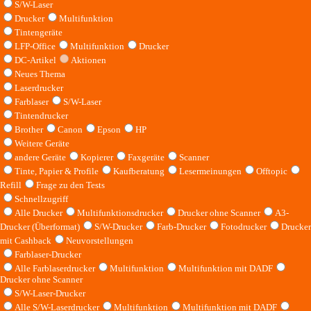
S/W-Laser
Drucker
Multifunktion
Tintengeräte
LFP-Office
Multifunktion
Drucker
DC-Artikel
Aktionen
Neues Thema
Laserdrucker
Farblaser
S/W-Laser
Tintendrucker
Brother
Canon
Epson
HP
Weitere Geräte
andere Geräte
Kopierer
Faxgeräte
Scanner
Tinte, Papier & Profile
Kaufberatung
Lesermeinungen
Offtopic
Refill
Frage zu den Tests
Schnellzugriff
Alle Drucker
Multifunktionsdrucker
Drucker ohne Scanner
A3-
Drucker (Überformat)
S/W-Drucker
Farb-Drucker
Fotodrucker
Drucker
mit Cashback
Neuvorstellungen
Farblaser-Drucker
Alle Farblaserdrucker
Multifunktion
Multifunktion mit DADF
Drucker ohne Scanner
S/W-Laser-Drucker
Alle S/W-Laserdrucker
Multifunktion
Multifunktion mit DADF