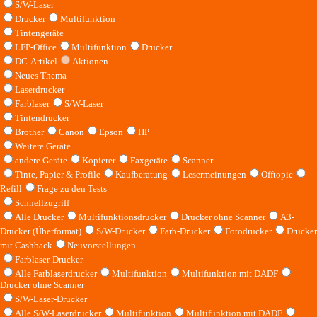
S/W-Laser
Drucker
Multifunktion
Tintengeräte
LFP-Office
Multifunktion
Drucker
DC-Artikel
Aktionen
Neues Thema
Laserdrucker
Farblaser
S/W-Laser
Tintendrucker
Brother
Canon
Epson
HP
Weitere Geräte
andere Geräte
Kopierer
Faxgeräte
Scanner
Tinte, Papier & Profile
Kaufberatung
Lesermeinungen
Offtopic
Refill
Frage zu den Tests
Schnellzugriff
Alle Drucker
Multifunktionsdrucker
Drucker ohne Scanner
A3-
Drucker (Überformat)
S/W-Drucker
Farb-Drucker
Fotodrucker
Drucker
mit Cashback
Neuvorstellungen
Farblaser-Drucker
Alle Farblaserdrucker
Multifunktion
Multifunktion mit DADF
Drucker ohne Scanner
S/W-Laser-Drucker
Alle S/W-Laserdrucker
Multifunktion
Multifunktion mit DADF