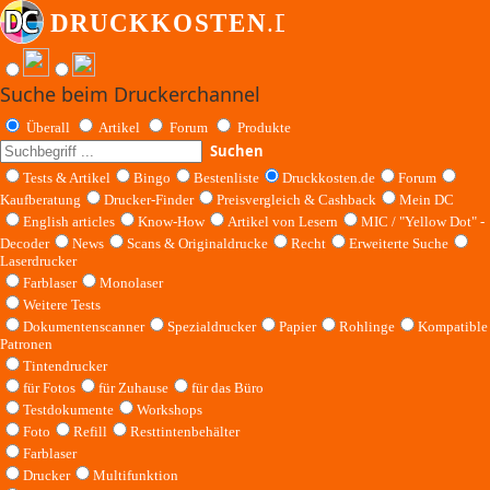
Suche beim Druckerchannel
Überall
Artikel
Forum
Produkte
Suchen
Tests & Artikel
Bingo
Bestenliste
Druckkosten.de
Forum
Kaufberatung
Drucker-Finder
Preisvergleich & Cashback
Mein DC
English articles
Know-How
Artikel von Lesern
MIC / "Yellow Dot" -
Decoder
News
Scans & Originaldrucke
Recht
Erweiterte Suche
Laserdrucker
Farblaser
Monolaser
Weitere Tests
Dokumentenscanner
Spezialdrucker
Papier
Rohlinge
Kompatible
Patronen
Tintendrucker
für Fotos
für Zuhause
für das Büro
Testdokumente
Workshops
Foto
Refill
Resttintenbehälter
Farblaser
Drucker
Multifunktion