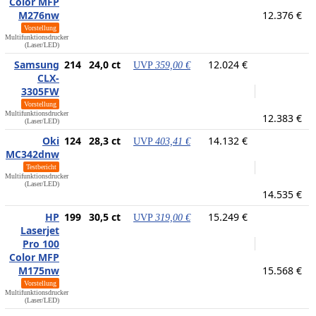
Color MFP
M276nw
12.376 €
Vorstellung
Multifunktionsdrucker
(Laser/LED)
Samsung
214
24,0 ct
12.024 €
UVP
359,00 €
CLX-
3305FW
Vorstellung
Multifunktionsdrucker
12.383 €
(Laser/LED)
Oki
124
28,3 ct
14.132 €
UVP
403,41 €
MC342dnw
Testbericht
Multifunktionsdrucker
(Laser/LED)
14.535 €
HP
199
30,5 ct
15.249 €
UVP
319,00 €
Laserjet
Pro 100
Color MFP
M175nw
15.568 €
Vorstellung
Multifunktionsdrucker
(Laser/LED)