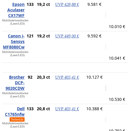
Epson
133
19,2 ct
9.581 €
UVP
428,88 €
Aculaser
CX17WF
Multifunktionsdrucker
(Laser/LED)
10.010 €
Canon i-
121
19,2 ct
9.592 €
UVP
449,00 €
Sensys
MF8080Cw
Multifunktionsdrucker
(Laser/LED)
10.041 €
Brother
92
20,3 ct
10.127 €
UVP
403,41 €
DCP-
9020CDW
Multifunktionsdrucker
(Laser/LED)
10.530 €
Dell
133
20,8 ct
10.388 €
UVP
403,41 €
C1765nfw
Testbericht
Multifunktionsdrucker
(Laser/LED)
10.792 €