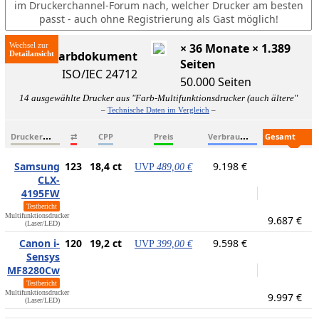
im Druckerchannel-Forum nach, welcher Drucker am besten
passt - auch ohne Registrierung als Gast möglich!
Wechsel zur
× 36 Monate × 1.389
ISO-Farbdokument
Seiten
ISO/IEC 24712
50.000 Seiten
14 ausgewählte Drucker aus "Farb-Multifunktionsdrucker (auch ältere"
–
Technische Daten im Vergleich
–
D
ruckername
V
erbrauchsmaterialien
G
esamtkosten
⇄
CPP
Preis
Samsung
123
18,4 ct
9.198 €
UVP
489,00 €
CLX-
4195FW
Testbericht
Multifunktionsdrucker
9.687 €
(Laser/LED)
Canon i-
120
19,2 ct
9.598 €
UVP
399,00 €
Sensys
MF8280Cw
Testbericht
Multifunktionsdrucker
9.997 €
(Laser/LED)