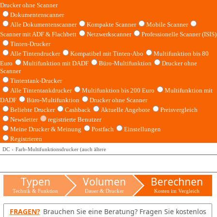
Drucker ohne Scanner
Dokumentenscanner
Alle Dokumentenscanner
Kompakte Scanner
Mobile Scanner
Scanner mit ADF & Flachbett
Netzwerkscanner
Professionelle Scanner (ISIS)
Tinten-Drucker
Alle Tintendrucker
Kompatibel mit Tinten-Abo
Multifunktion bis 80
Euro
Multifunktion mit DADF
Büro-Multifunktion
Drucker ohne
Scanner
Tintentank-Drucker
Alle Tintentankdrucker
Multifunktion bis 200 Euro
Multifunktion mit
DADF
Büro-Multifunktion
Drucker ohne Scanner
Beliebte Drucker
Cashback
Aktuelle Angebote
Preisvergleich
Newsletter
registrierte Benutzer
Meine Drucker & Meinung
Postfach
Einstellungen
Registrieren
DC
Farb-Multifunktionsdrucker (auch ältere
Typen
Volumen
Berechnen
Technik & Funktion
Dauer & Drucker
Kosten im Vergleich
FRAGEN?
Brauchen Sie eine Beratung? Fragen Sie kostenlos