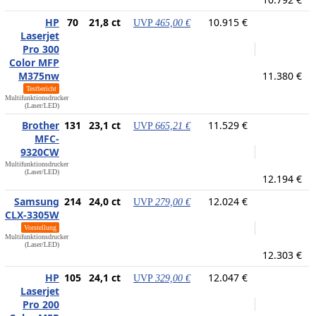
HP
70
21,8 ct
10.915 €
UVP
465,00 €
Laserjet
Pro 300
Color MFP
M375nw
11.380 €
Testbericht
Multifunktionsdrucker
(Laser/LED)
Brother
131
23,1 ct
11.529 €
UVP
665,21 €
MFC-
9320CW
Multifunktionsdrucker
(Laser/LED)
12.194 €
Samsung
214
24,0 ct
12.024 €
UVP
279,00 €
CLX-3305W
Vorstellung
Multifunktionsdrucker
(Laser/LED)
12.303 €
HP
105
24,1 ct
12.047 €
UVP
329,00 €
Laserjet
Pro 200