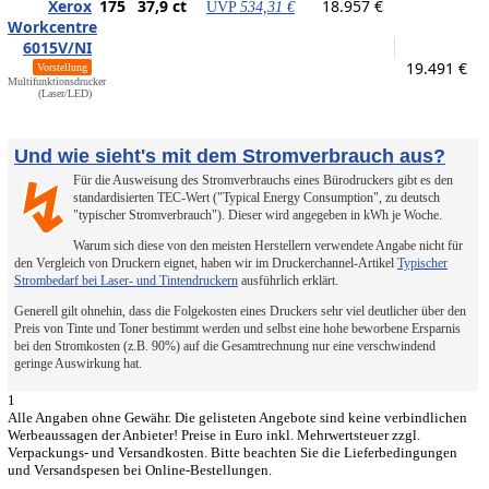
Xerox
175
37,9 ct
18.957 €
UVP
534,31 €
Workcentre
6015V/NI
19.491 €
Vorstellung
Multifunktionsdrucker
(Laser/LED)
Und wie sieht's mit dem Stromverbrauch aus?
Für die Ausweisung des Stromverbrauchs eines Bürodruckers gibt es den
↯
standardisierten TEC-Wert ("Typical Energy Consumption", zu deutsch
"typischer Stromverbrauch"). Dieser wird angegeben in kWh je Woche.
Warum sich diese von den meisten Herstellern verwendete Angabe nicht für
den Vergleich von Druckern eignet, haben wir im Druckerchannel-Artikel
Typischer
Strombedarf bei Laser- und Tintendruckern
ausführlich erklärt.
Generell gilt ohnehin, dass die Folgekosten eines Druckers sehr viel deutlicher über den
Preis von Tinte und Toner bestimmt werden und selbst eine hohe beworbene Ersparnis
bei den Stromkosten (z.B. 90%) auf die Gesamtrechnung nur eine verschwindend
geringe Auswirkung hat.
1
Alle Angaben ohne Gewähr. Die gelisteten Angebote sind keine verbindlichen
Werbeaussagen der Anbieter! Preise in Euro inkl. Mehrwertsteuer zzgl.
Verpackungs- und Versandkosten. Bitte beachten Sie die Lieferbedingungen
und Versandspesen bei Online-Bestellungen.