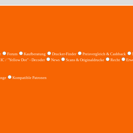
e
Forum
Kaufberatung
Drucker-Finder
Preisvergleich & Cashback
IC / "Yellow Dot" - Decoder
News
Scans & Originaldrucke
Recht
Erwe
inge
Kompatible Patronen