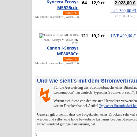
Kyocera Ecosys
64
12,9 ct
2.023,00 €
M5526cdn
ab
1.399,00 €
1
Testbericht
737,80 € UVP
Multifunktionsdrucker (Laser/LED)
121
19,2 ct
UVP
499,00 €
Canon i-Sensys MF8050Cn
▶
12/11
Canon i-Sensys
MF8050Cn
Testbericht
Multifunktionsdrucker (Laser/LED)
Und wie sieht's mit dem Stromverbra
Für die Ausweisung des Stromverbrauchs eines Bürodruck
↯
Consumption", zu deutsch "typischer Stromverbrauch").
Warum sich diese von den meisten Herstellern verwendete
wir im Druckerchannel-Artikel
Typischer Strombedarf be
Generell gilt ohnehin, dass die Folgekosten eines Druckers sehr viel
werden und selbst eine hohe beworbene Ersparnis bei den Stromkost
verschwindend geringe Auswirkung hat.
1