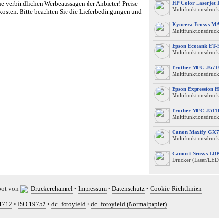
e verbindlichen Werbeaussagen der Anbieter! Preise
HP Color Laserjet
Multifunktionsdruck
kosten. Bitte beachten Sie die Lieferbedingungen und
Kyocera Ecosys M
Multifunktionsdruck
Epson Ecotank ET-
Multifunktionsdruck
Brother MFC-J67
Multifunktionsdrucke
Epson Expression 
Multifunktionsdruck
Brother MFC-J51
Multifunktionsdruck
Canon Maxify GX7
Multifunktionsdruck
Canon i-Sensys L
Drucker (Laser/LED
bot von
Druckerchannel
•
Impressum
•
Datenschutz
•
Cookie-Richtlinien
4712
•
ISO 19752
•
dc_fotoyield
•
dc_fotoyield (Normalpapier)