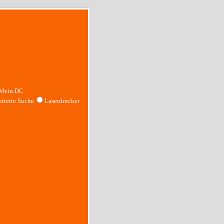
Mein DC
iterte Suche
Laserdrucker