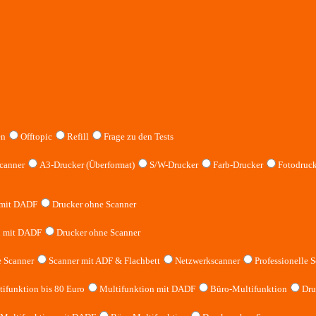
en
Offtopic
Refill
Frage zu den Tests
canner
A3-Drucker (Überformat)
S/W-Drucker
Farb-Drucker
Fotodruck
 mit DADF
Drucker ohne Scanner
n mit DADF
Drucker ohne Scanner
 Scanner
Scanner mit ADF & Flachbett
Netzwerkscanner
Professionelle S
ifunktion bis 80 Euro
Multifunktion mit DADF
Büro-Multifunktion
Dru