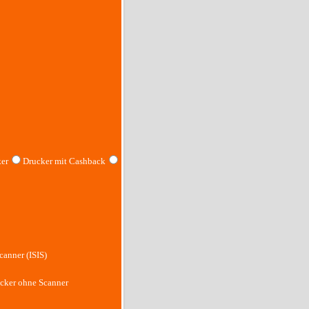
er
Drucker mit Cashback
canner (ISIS)
cker ohne Scanner