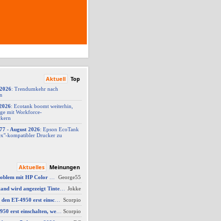
Aktuell
Top
/2026
: Trendumkehr nach
on
2026
: Ecotank boomt weiterhin,
ge mit Workforce-
ckern
77 -
​ August 2026
: Epson EcoTank
x"-
​kompatibler Drucker zu
Aktuelles
Meinungen
AW #9: Scanner Problem mit HP Color Laserjet Pro MFP M479fdw
George55
AW #2: Tintenfüllstand wird angezeigt Tintenfüllstand wird angezeigt, aber unter Druckkopf-Status --
Jokke
AW #10: Muss man den ET-4950 erst einschalten, wenn man vom Mac drucken möchte?
Scorpio
Muss man den ET-4950 erst einschalten, wenn man vom Mac drucken möchte?
Scorpio