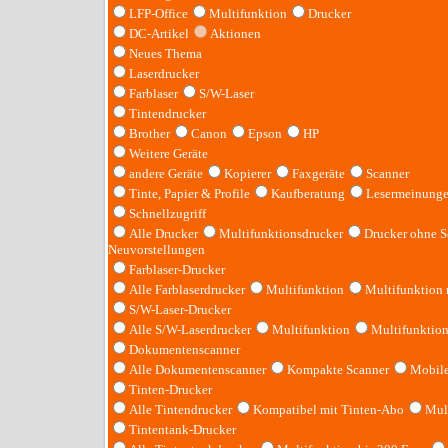
LFP-Office
Multifunktion
Drucker
DC-Artikel
Aktionen
Neues Thema
Laserdrucker
Farblaser
S/W-Laser
Tintendrucker
Brother
Canon
Epson
HP
Weitere Geräte
andere Geräte
Kopierer
Faxgeräte
Scanner
Tinte, Papier & Profile
Kaufberatung
Lesermeinung
Schnellzugriff
Alle Drucker
Multifunktionsdrucker
Drucker ohne S
Neuvorstellungen
Farblaser-Drucker
Alle Farblaserdrucker
Multifunktion
Multifunktion
S/W-Laser-Drucker
Alle S/W-Laserdrucker
Multifunktion
Multifunktio
Dokumentenscanner
Alle Dokumentenscanner
Kompakte Scanner
Mobile
Tinten-Drucker
Alle Tintendrucker
Kompatibel mit Tinten-Abo
Mult
Tintentank-Drucker