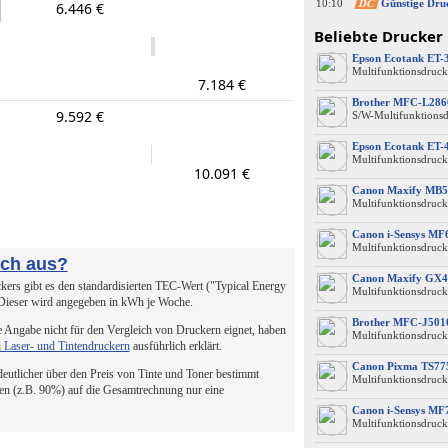
10:10
DC
Günstige Dru
6.446 €
Beliebte Drucker
Epson Ecotank ET-
Multifunktionsdruck
7.184 €
Brother MFC-L28
9.592 €
S/W-Multifunktions
Epson Ecotank ET-
Multifunktionsdruck
10.091 €
Canon Maxify MB5
Multifunktionsdruck
Canon i-Sensys M
Multifunktionsdruck
uch aus?
Canon Maxify GX4
ers gibt es den standardisierten TEC-Wert ("Typical Energy
Multifunktionsdruck
 Dieser wird angegeben in kWh je Woche.
Brother MFC-J50
 Angabe nicht für den Vergleich von Druckern eignet, haben
Multifunktionsdruck
i Laser- und Tintendruckern
ausführlich erklärt.
Canon Pixma TS77
 deutlicher über den Preis von Tinte und Toner bestimmt
Multifunktionsdruck
en (z.B. 90%) auf die Gesamtrechnung nur eine
Canon i-Sensys MF
Multifunktionsdruck