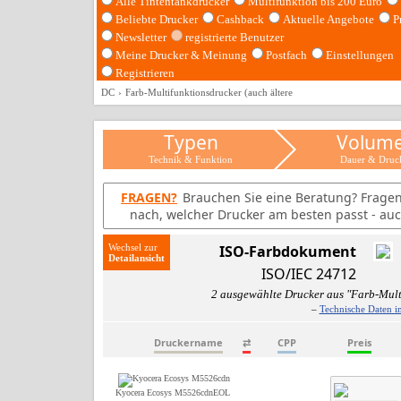
Alle Tintentankdrucker
Multifunktion bis 200 Euro
Beliebte Drucker
Cashback
Aktuelle Angebote
P
Newsletter
registrierte Benutzer
Meine Drucker & Meinung
Postfach
Einstellungen
Registrieren
DC
Farb-Multifunktionsdrucker (auch ältere
Typen
Volum
Technik & Funktion
Dauer & Druc
FRAGEN?
Brauchen Sie eine Beratung? Frage
nach, welcher Drucker am besten passt - auc
Wechsel zur
ISO-Farbdokument
ISO/IEC 24712
2 ausgewählte Drucker aus "Farb-Mult
–
Technische Daten i
Druckername
⇄
CPP
Preis
Kyocera Ecosys M5526cdn
EOL