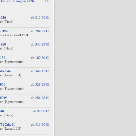
cker am 7. August 2026
DC
3950
ab
312,00 €
1
er (Tinte)
60DWE
ab
284,71 €
1
drucker (Laser/LED)
4950
ab
343,99 €
1
er (Tinte)
150
ab
167,89 €
1
er (Pigmenttinte)
F667Cdw
ab
346,17 €
1
er (Laser/LED)
050
ab
329,99 €
1
er (Pigmenttinte)
10DW
ab
286,78 €
1
er (Pigmenttinte)
50i
ab
99,90 €
1
er (Tinte)
752Cdw II
ab
413,90 €
1
er (Laser/LED)