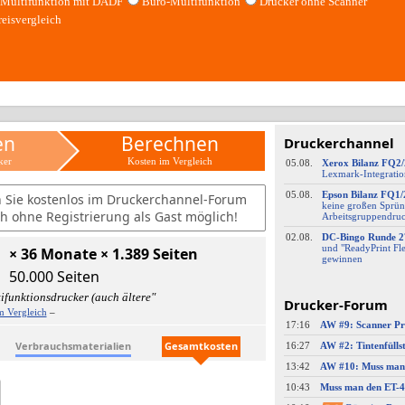
Multifunktion mit DADF
Büro-Multifunktion
Drucker ohne Scanner
reisvergleich
en
Berechnen
Druckerchannel
ker
Kosten im Vergleich
05.08.
Xerox Bilanz FQ2
Lexmark-
​Integrati
05.08.
Epson Bilanz FQ1/
n Sie kostenlos im Druckerchannel-Forum
keine großen Sprün
h ohne Registrierung als Gast möglich!
Arbeitsgruppendru
02.08.
DC-
​Bingo Runde 2
und "ReadyPrint Fle
× 36 Monate × 1.389 Seiten
gewinnen
50.000 Seiten
ifunktionsdrucker (auch ältere"
Drucker-Forum
m Vergleich
–
17:16
Verbrauchsmaterialien
Gesamtkosten
16:27
13:42
10:43