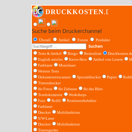
Suche beim Druckerchannel
Überall
Artikel
Forum
Produkte
Suchen
Tests & Artikel
Bingo
Bestenliste
Druckkosten.d
English articles
Know-How
Artikel von Lesern
M
Farblaser
Monolaser
Weitere Tests
Dokumentenscanner
Spezialdrucker
Papier
Rohl
Tintendrucker
für Fotos
für Zuhause
für das Büro
Testdokumente
Workshops
Foto
Refill
Resttintenbehälter
Farblaser
Drucker
Multifunktion
S/W-Laser
Drucker
Multifunktion
Tintengeräte