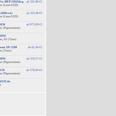
 Pro MFP 3302fdwg
ab
335,80 €
1
er (Laser/LED)
A2600cwfx
ab
353,48 €
1
er (Laser/LED)
5850
ab
873,90 €
1
er (Pigmenttinte)
10DW
r, A3 (Tinte)
Home XP-3200
ab
62,44 €
1
er (Tinte)
10DW
ab
319,57 €
1
er (Pigmenttinte)
150
ab
576,84 €
1
er (Pigmenttinte)
BP633Cdw
)