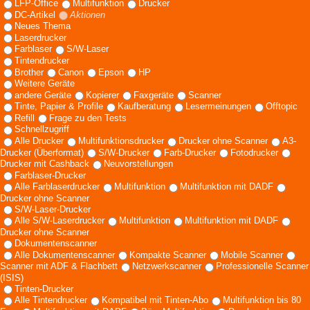
LFP-Office
Multifunktion
Drucker
DC-Artikel
Aktionen
Neues Thema
Laserdrucker
Farblaser
S/W-Laser
Tintendrucker
Brother
Canon
Epson
HP
Weitere Geräte
andere Geräte
Kopierer
Faxgeräte
Scanner
Tinte, Papier & Profile
Kaufberatung
Lesermeinungen
Offtopic
Refill
Frage zu den Tests
Schnellzugriff
Alle Drucker
Multifunktionsdrucker
Drucker ohne Scanner
A3-
Drucker (Überformat)
S/W-Drucker
Farb-Drucker
Fotodrucker
Drucker mit Cashback
Neuvorstellungen
Farblaser-Drucker
Alle Farblaserdrucker
Multifunktion
Multifunktion mit DADF
Drucker ohne Scanner
S/W-Laser-Drucker
Alle S/W-Laserdrucker
Multifunktion
Multifunktion mit DADF
Drucker ohne Scanner
Dokumentenscanner
Alle Dokumentenscanner
Kompakte Scanner
Mobile Scanner
Scanner mit ADF & Flachbett
Netzwerkscanner
Professionelle Scanner
(ISIS)
Tinten-Drucker
Alle Tintendrucker
Kompatibel mit Tinten-Abo
Multifunktion bis 80