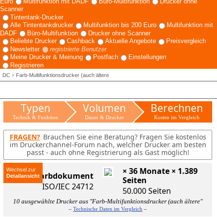
Euro
Multifunktion mit DADF
Büro-Multifunktion
Drucker ohne
Scanner
Tintentank-Drucker
Alle Tintentankdrucker
Multifunktion bis 200 Euro
Multifunktion mit
DADF
Büro-Multifunktion
Drucker ohne Scanner
Beliebte Drucker
Cashback
Aktuelle Angebote
Preisvergleich
Newsletter
registrierte Benutzer
Meine Drucker & Meinung
Postfach
Einstellungen
Registrieren
DC
Farb-Multifunktionsdrucker (auch ältere
Typen
Volumen
Berechnen
Technik & Funktion
Dauer & Drucker
Kosten im Vergleich
FRAGEN?
Brauchen Sie eine Beratung? Fragen Sie kostenlos
im Druckerchannel-Forum nach, welcher Drucker am besten
passt - auch ohne Registrierung als Gast möglich!
× 36 Monate × 1.389
Wechsel zur
ISO-Farbdokument
Seiten
ISO/IEC 24712
50.000 Seiten
10 ausgewählte Drucker aus "Farb-Multifunktionsdrucker (auch ältere"
–
Technische Daten im Vergleich
–