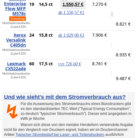
Enterprise
19
14,5 ct
7.270 €
1.550,57 €
Flow MFP
ab
1.550,57 €
1
M578c
Vorstellung
8.821 €
Multifunktionsdrucker
(Laser/LED)
Xerox
24
15,8 ct
7.906 €
ab
1.029,00 €
1
Versalink
C405dn
Multifunktionsdrucker
(Laser/LED)
8.935 €
Lexmark
60
17,5 ct
8.761 €
726,60 €
UVP
CX522ade
Multifunktionsdrucker
(Laser/LED)
9.487 €
Und wie sieht's mit dem Stromverbrauch aus?
Für die Ausweisung des Stromverbrauchs eines Bürodruckers gibt
↯
es den standardisierten TEC-Wert ("Typical Energy Consumption",
zu deutsch "typischer Stromverbrauch"). Dieser wird angegeben in
kWh je Woche.
Warum sich diese von den meisten Herstellern verwendete Angabe
nicht für den Vergleich von Druckern eignet, haben wir im Druckerchannel-
Artikel
Typischer Strombedarf bei Laser- und Tintendruckern
ausführlich