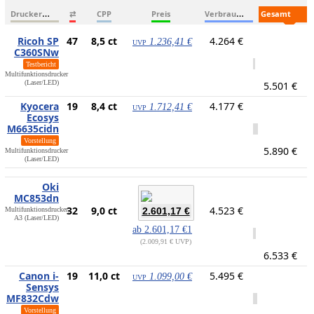
D
ruckername
V
erbrauchsmaterialien
G
esamtkosten
⇄
CPP
Preis
Ricoh SP
47
8,5 ct
4.264 €
1.236,41 €
UVP
C360SNw
Testbericht
Multifunktionsdrucker
(Laser/LED)
5.501 €
Kyocera
19
8,4 ct
4.177 €
1.712,41 €
UVP
Ecosys
M6635cidn
Vorstellung
5.890 €
Multifunktionsdrucker
(Laser/LED)
Oki
MC853dn
32
9,0 ct
4.523 €
Multifunktionsdrucker,
2.601,17 €
A3 (Laser/LED)
ab
2.601,17 €
1
2.009,91 € UVP
6.533 €
Canon i-
19
11,0 ct
5.495 €
1.099,00 €
UVP
Sensys
MF832Cdw
Vorstellung