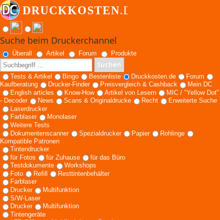
Suche beim Druckerchannel
Überall
Artikel
Forum
Produkte
Suchen
Tests & Artikel
Bingo
Bestenliste
Druckkosten.de
Forum
Kaufberatung
Drucker-Finder
Preisvergleich & Cashback
Mein DC
English articles
Know-How
Artikel von Lesern
MIC / "Yellow Dot"
- Decoder
News
Scans & Originaldrucke
Recht
Erweiterte Suche
Laserdrucker
Farblaser
Monolaser
Weitere Tests
Dokumentenscanner
Spezialdrucker
Papier
Rohlinge
Kompatible Patronen
Tintendrucker
für Fotos
für Zuhause
für das Büro
Testdokumente
Workshops
Foto
Refill
Resttintenbehälter
Farblaser
Drucker
Multifunktion
S/W-Laser
Drucker
Multifunktion
Tintengeräte