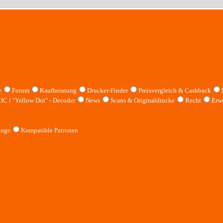
e
Forum
Kaufberatung
Drucker-Finder
Preisvergleich & Cashback
IC / "Yellow Dot" - Decoder
News
Scans & Originaldrucke
Recht
Erwe
inge
Kompatible Patronen