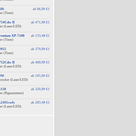
50i
ab
66,00 €
1
er (Tinte)
754Cdw II
ab
471,90 €
1
er (Laser/LED)
Premium XP-7100
ab
133,48 €
1
er (Tinte)
4955
ab
379,99 €
1
er (Tinte)
752Cdw II
ab
409,99 €
1
er (Laser/LED)
40W
ab
165,00 €
1
drucker (Laser/LED)
5150
ab
320,99 €
1
er (Pigmenttinte)
A2101cwfx
ab
283,48 €
1
er (Laser/LED)