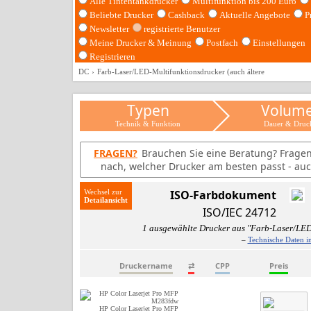
Alle Tintentankdrucker
Multifunktion bis 200 Euro
Beliebte Drucker
Cashback
Aktuelle Angebote
P
Newsletter
registrierte Benutzer
Meine Drucker & Meinung
Postfach
Einstellungen
Registrieren
DC
Farb-Laser/LED-Multifunktionsdrucker (auch ältere
Typen
Volum
Technik & Funktion
Dauer & Druc
FRAGEN?
Brauchen Sie eine Beratung? Frage
nach, welcher Drucker am besten passt - auc
Wechsel zur
ISO-Farbdokument
ISO/IEC 24712
1 ausgewählte Drucker aus "Farb-Laser/LED
–
Technische Daten i
Druckername
⇄
CPP
Preis
HP Color Laserjet Pro MFP