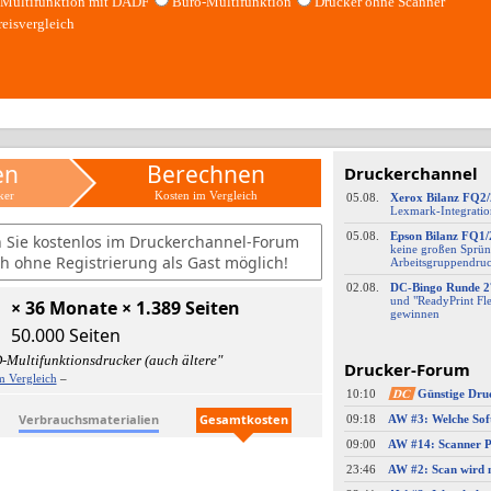
Multifunktion mit DADF
Büro-Multifunktion
Drucker ohne Scanner
reisvergleich
en
Berechnen
Druckerchannel
ker
Kosten im Vergleich
05.08.
Xerox Bilanz FQ2
Lexmark-
​Integrati
05.08.
Epson Bilanz FQ1/
n Sie kostenlos im Druckerchannel-Forum
keine großen Sprün
h ohne Registrierung als Gast möglich!
Arbeitsgruppendru
02.08.
DC-
​Bingo Runde 2
und "ReadyPrint Fle
× 36 Monate × 1.389 Seiten
gewinnen
50.000 Seiten
-Multifunktionsdrucker (auch ältere"
Drucker-Forum
m Vergleich
–
10:10
DC
Günstige Dru
Verbrauchsmaterialien
Gesamtkosten
09:18
09:00
23:46