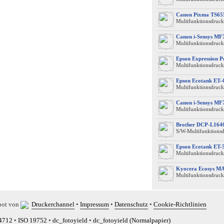
Canon Pixma TS65
Multifunktionsdruck
Canon i-Sensys MF
Multifunktionsdruck
Epson Expression 
Multifunktionsdruck
Epson Ecotank ET-
Multifunktionsdruck
Canon i-Sensys MF
Multifunktionsdruck
Brother DCP-L16
S/W-Multifunktions
Epson Ecotank ET-
Multifunktionsdruck
Kyocera Ecosys M
Multifunktionsdruck
bot von
Druckerchannel
•
Impressum
•
Datenschutz
•
Cookie-Richtlinien
4712
•
ISO 19752
•
dc_fotoyield
•
dc_fotoyield (Normalpapier)