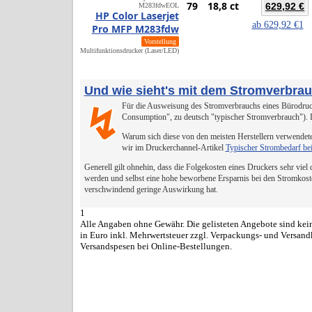
79
18,8 ct
629,92 €
M283fdw
EOL
HP Color Laserjet
ab
629,92 €
1
Pro MFP M283fdw
Vorstellung
Multifunktionsdrucker (Laser/LED)
Und wie sieht's mit dem Stromverbra
Für die Ausweisung des Stromverbrauchs eines Bürodruck
↯
Consumption", zu deutsch "typischer Stromverbrauch").
Warum sich diese von den meisten Herstellern verwendete
wir im Druckerchannel-Artikel
Typischer Strombedarf be
Generell gilt ohnehin, dass die Folgekosten eines Druckers sehr viel
werden und selbst eine hohe beworbene Ersparnis bei den Stromkost
verschwindend geringe Auswirkung hat.
1
Alle Angaben ohne Gewähr. Die gelisteten Angebote sind kein
in Euro inkl. Mehrwertsteuer zzgl. Verpackungs- und Versand
Versandspesen bei Online-Bestellungen.