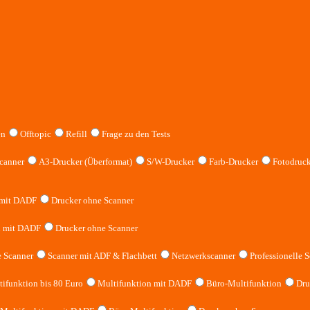
en
Offtopic
Refill
Frage zu den Tests
canner
A3-Drucker (Überformat)
S/W-Drucker
Farb-Drucker
Fotodruck
 mit DADF
Drucker ohne Scanner
n mit DADF
Drucker ohne Scanner
 Scanner
Scanner mit ADF & Flachbett
Netzwerkscanner
Professionelle S
ifunktion bis 80 Euro
Multifunktion mit DADF
Büro-Multifunktion
Dru