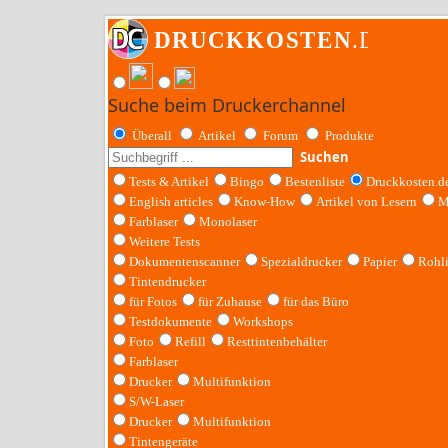
Suche beim Druckerchannel
Überall
Artikel
Forum
Produkte
Suchen
Tests & Artikel
Bingo
Bestenliste
Druckkosten.d
English articles
Know-How
Artikel von Lesern
M
Farblaser
Monolaser
Weitere Tests
Dokumentenscanner
Spezialdrucker
Papier
Rohl
Tintendrucker
für Fotos
für Zuhause
für das Büro
Testdokumente
Workshops
Foto
Refill
Resttintenbehälter
Farblaser
Drucker
Multifunktion
S/W-Laser
Drucker
Multifunktion
Tintengeräte