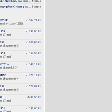
AW #3: Ich erhalte die Mittelung, das Epson Scanner Monitor demnächst nicht mehr vom Mac unterstützt wird
Scorpio
Scan wird nicht im angegeben Ordner gespeichert, wenn vom Bediendisplay gescannt wird
Scorpio
60DWE
ab
284,71 €
1
drucker (Laser/LED)
3950
ab
299,00 €
1
er (Tinte)
150
ab
167,89 €
1
er (Pigmenttinte)
4950
ab
354,99 €
1
er (Tinte)
F667Cdw
ab
346,17 €
1
er (Laser/LED)
10DW
ab
270,17 €
1
er (Pigmenttinte)
150
ab
576,84 €
1
er (Pigmenttinte)
50i
ab
99,90 €
1
er (Tinte)
4951
ab
399,00 €
1
er (Tinte)