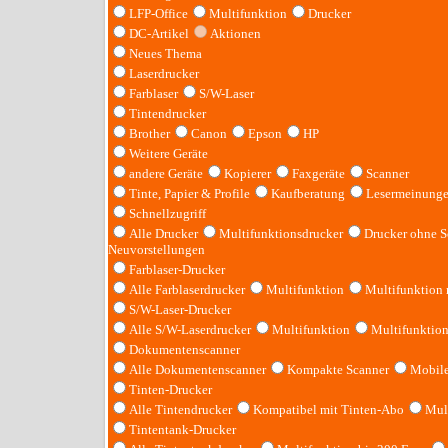
LFP-Office
Multifunktion
Drucker
DC-Artikel
Aktionen
Neues Thema
Laserdrucker
Farblaser
S/W-Laser
Tintendrucker
Brother
Canon
Epson
HP
Weitere Geräte
andere Geräte
Kopierer
Faxgeräte
Scanner
Tinte, Papier & Profile
Kaufberatung
Lesermeinung
Schnellzugriff
Alle Drucker
Multifunktionsdrucker
Drucker ohne S
Neuvorstellungen
Farblaser-Drucker
Alle Farblaserdrucker
Multifunktion
Multifunktion
S/W-Laser-Drucker
Alle S/W-Laserdrucker
Multifunktion
Multifunktio
Dokumentenscanner
Alle Dokumentenscanner
Kompakte Scanner
Mobile
Tinten-Drucker
Alle Tintendrucker
Kompatibel mit Tinten-Abo
Mult
Tintentank-Drucker