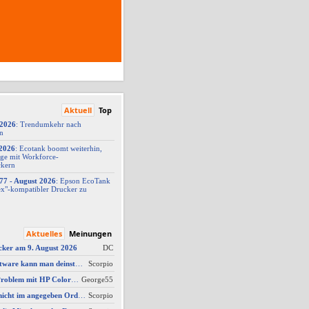
Aktuell
Top
/2026
: Trendumkehr nach
on
2026
: Ecotank boomt weiterhin,
ge mit Workforce-
ckern
77 -
​ August 2026
: Epson EcoTank
x"-
​kompatibler Drucker zu
Aktuelles
Meinungen
cker am 9. August 2026
DC
AW #3: Welche Software kann man deinstallieren - welche ich zwingend erforderlich
Scorpio
AW #14: Scanner Problem mit HP Color Laserjet Pro MFP M479fdw
George55
AW #2: Scan wird nicht im angegeben Ordner gespeichert, wenn vom Bediendisplay gescannt wird
Scorpio