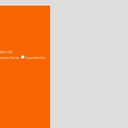
Mein DC
iterte Suche
Laserdrucker