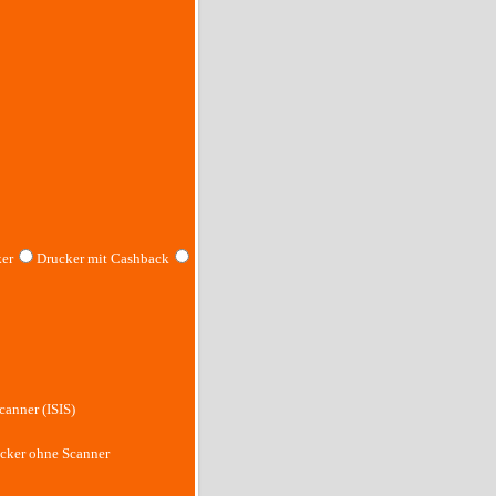
er
Drucker mit Cashback
canner (ISIS)
cker ohne Scanner