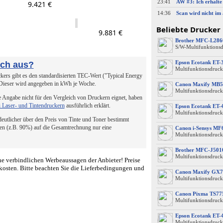
23:41
9.421 €
14:36
Beliebte Drucker
9.881 €
Brother MFC-L28
S/W-Multifunktions
Epson Ecotank ET-
uch aus?
Multifunktionsdruck
ers gibt es den standardisierten TEC-Wert ("Typical Energy
 Dieser wird angegeben in kWh je Woche.
Canon Maxify MB5
Multifunktionsdruck
 Angabe nicht für den Vergleich von Druckern eignet, haben
i Laser- und Tintendruckern
ausführlich erklärt.
Epson Ecotank ET-
Multifunktionsdruck
 deutlicher über den Preis von Tinte und Toner bestimmt
en (z.B. 90%) auf die Gesamtrechnung nur eine
Canon i-Sensys M
Multifunktionsdruck
Brother MFC-J50
Multifunktionsdruck
e verbindlichen Werbeaussagen der Anbieter! Preise
kosten. Bitte beachten Sie die Lieferbedingungen und
Canon Maxify GX7
Multifunktionsdruck
Canon Pixma TS77
Multifunktionsdruck
Epson Ecotank ET-
Multifunktionsdruck