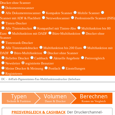
Drucker ohne Scanner
Dokumentenscanner
Alle Dokumentenscanner
Kompakte Scanner
Mobile Scanner
Scanner mit ADF & Flachbett
Netzwerkscanner
Professionelle Scanner (ISIS)
Tinten-Drucker
Alle Tintendrucker
Kompatibel mit Tinten-Abo
Multifunktion bis 80
Euro
Multifunktion mit DADF
Büro-Multifunktion
Drucker ohne
Scanner
Tintentank-Drucker
Alle Tintentankdrucker
Multifunktion bis 200 Euro
Multifunktion mit
DADF
Büro-Multifunktion
Drucker ohne Scanner
Beliebte Drucker
Cashback
Aktuelle Angebote
Preisvergleich
Newsletter
registrierte Benutzer
Meine Drucker & Meinung
Postfach
Einstellungen
Registrieren
DC
A4Farb-Pigmentinten-Fax-Multifunktionsdrucker (lieferbare
Typen
Volumen
Berechnen
Technik & Funktion
Dauer & Drucker
Kosten im Vergleich
PREISVERGLEICH & CASHBACK
Der Druckerchannel-