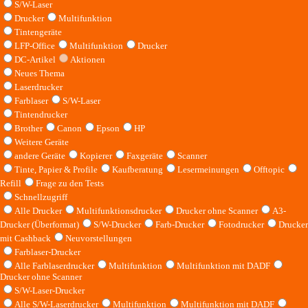
S/W-Laser
Drucker
Multifunktion
Tintengeräte
LFP-Office
Multifunktion
Drucker
DC-Artikel
Aktionen
Neues Thema
Laserdrucker
Farblaser
S/W-Laser
Tintendrucker
Brother
Canon
Epson
HP
Weitere Geräte
andere Geräte
Kopierer
Faxgeräte
Scanner
Tinte, Papier & Profile
Kaufberatung
Lesermeinungen
Offtopic
Refill
Frage zu den Tests
Schnellzugriff
Alle Drucker
Multifunktionsdrucker
Drucker ohne Scanner
A3-
Drucker (Überformat)
S/W-Drucker
Farb-Drucker
Fotodrucker
Drucker
mit Cashback
Neuvorstellungen
Farblaser-Drucker
Alle Farblaserdrucker
Multifunktion
Multifunktion mit DADF
Drucker ohne Scanner
S/W-Laser-Drucker
Alle S/W-Laserdrucker
Multifunktion
Multifunktion mit DADF