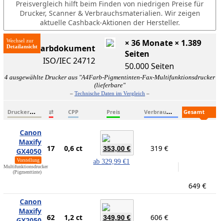
Preisvergleich hilft beim Finden von niedrigen Preise für
Drucker, Scanner & Verbrauchsmaterialien. Wir zeigen
aktuelle Cashback-Aktionen der Hersteller.
Wechsel zur
× 36 Monate × 1.389
ISO-Farbdokument
Seiten
ISO/IEC 24712
50.000 Seiten
4 ausgewählte Drucker aus "A4Farb-Pigmentinten-Fax-Multifunktionsdrucker
(lieferbare"
–
Technische Daten im Vergleich
–
D
ruckername
V
erbrauchsmaterialien
G
esamtkosten
⇄
CPP
Preis
Canon
Maxify
17
0,6 ct
319 €
353,00 €
GX4050
Vorstellung
ab
329,99 €
1
Multifunktionsdrucker
(Pigmenttinte)
649 €
Canon
Maxify
62
1,2 ct
606 €
349,90 €
GX2050