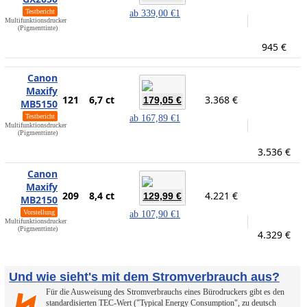
Testbericht
ab
339,00 €
1
Multifunktionsdrucker
(Pigmenttinte)
945 €
Canon
Maxify
121
6,7 ct
3.368 €
179,05 €
MB5150
Testbericht
ab
167,89 €
1
Multifunktionsdrucker
(Pigmenttinte)
3.536 €
Canon
Maxify
209
8,4 ct
4.221 €
129,99 €
MB2150
Vorstellung
ab
107,90 €
1
Multifunktionsdrucker
(Pigmenttinte)
4.329 €
Und wie sieht's mit dem Stromverbrauch aus?
Für die Ausweisung des Stromverbrauchs eines Bürodruckers gibt es den
standardisierten TEC-Wert ("Typical Energy Consumption", zu deutsch