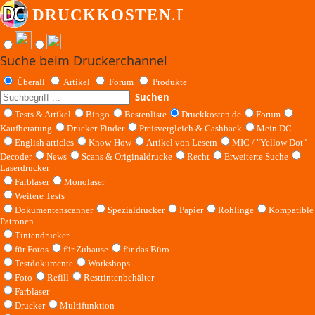
Suche beim Druckerchannel
Überall
Artikel
Forum
Produkte
Suchen
Tests & Artikel
Bingo
Bestenliste
Druckkosten.de
Forum
Kaufberatung
Drucker-Finder
Preisvergleich & Cashback
Mein DC
English articles
Know-How
Artikel von Lesern
MIC / "Yellow Dot" -
Decoder
News
Scans & Originaldrucke
Recht
Erweiterte Suche
Laserdrucker
Farblaser
Monolaser
Weitere Tests
Dokumentenscanner
Spezialdrucker
Papier
Rohlinge
Kompatible
Patronen
Tintendrucker
für Fotos
für Zuhause
für das Büro
Testdokumente
Workshops
Foto
Refill
Resttintenbehälter
Farblaser
Drucker
Multifunktion