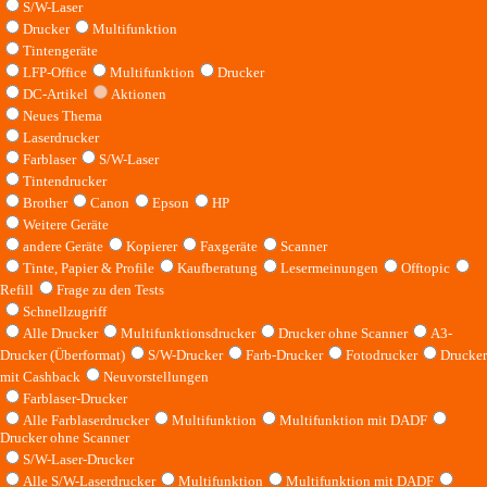
S/W-Laser
Drucker
Multifunktion
Tintengeräte
LFP-Office
Multifunktion
Drucker
DC-Artikel
Aktionen
Neues Thema
Laserdrucker
Farblaser
S/W-Laser
Tintendrucker
Brother
Canon
Epson
HP
Weitere Geräte
andere Geräte
Kopierer
Faxgeräte
Scanner
Tinte, Papier & Profile
Kaufberatung
Lesermeinungen
Offtopic
Refill
Frage zu den Tests
Schnellzugriff
Alle Drucker
Multifunktionsdrucker
Drucker ohne Scanner
A3-
Drucker (Überformat)
S/W-Drucker
Farb-Drucker
Fotodrucker
Drucker
mit Cashback
Neuvorstellungen
Farblaser-Drucker
Alle Farblaserdrucker
Multifunktion
Multifunktion mit DADF
Drucker ohne Scanner
S/W-Laser-Drucker
Alle S/W-Laserdrucker
Multifunktion
Multifunktion mit DADF