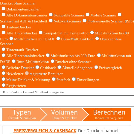
Drucker ohne Scanner
Dokumentenscanner
Alle Dokumentenscanner
Kompakte Scanner
Mobile Scanner
Scanner mit ADF & Flachbett
Netzwerkscanner
Professionelle Scanner (ISIS)
Tinten-Drucker
Alle Tintendrucker
Kompatibel mit Tinten-Abo
Multifunktion bis 80
Euro
Multifunktion mit DADF
Büro-Multifunktion
Drucker ohne
Scanner
Tintentank-Drucker
Alle Tintentankdrucker
Multifunktion bis 200 Euro
Multifunktion mit
DADF
Büro-Multifunktion
Drucker ohne Scanner
Beliebte Drucker
Cashback
Aktuelle Angebote
Preisvergleich
Newsletter
registrierte Benutzer
Meine Drucker & Meinung
Postfach
Einstellungen
Registrieren
DC
S/W-Drucker und Multifunktionsgeräte
Typen
Volumen
Berechnen
Technik & Funktion
Dauer & Drucker
Kosten im Vergleich
PREISVERGLEICH & CASHBACK
Der Druckerchannel-