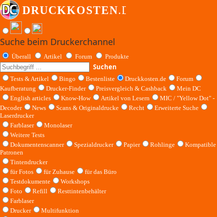
Suche beim Druckerchannel
Überall
Artikel
Forum
Produkte
Suchen
Tests & Artikel
Bingo
Bestenliste
Druckkosten.de
Forum
Kaufberatung
Drucker-Finder
Preisvergleich & Cashback
Mein DC
English articles
Know-How
Artikel von Lesern
MIC / "Yellow Dot" -
Decoder
News
Scans & Originaldrucke
Recht
Erweiterte Suche
Laserdrucker
Farblaser
Monolaser
Weitere Tests
Dokumentenscanner
Spezialdrucker
Papier
Rohlinge
Kompatible
Patronen
Tintendrucker
für Fotos
für Zuhause
für das Büro
Testdokumente
Workshops
Foto
Refill
Resttintenbehälter
Farblaser
Drucker
Multifunktion