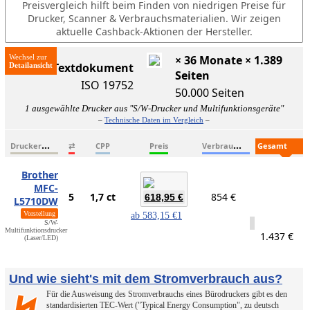
Preisvergleich hilft beim Finden von niedrigen Preise für
Drucker, Scanner & Verbrauchsmaterialien. Wir zeigen
aktuelle Cashback-Aktionen der Hersteller.
Wechsel zur
× 36 Monate × 1.389
ISO-Textdokument
Seiten
ISO 19752
50.000 Seiten
1 ausgewählte Drucker aus "S/W-Drucker und Multifunktionsgeräte"
–
Technische Daten im Vergleich
–
D
ruckername
V
erbrauchsmaterialien
G
esamtkosten
⇄
CPP
Preis
Brother
MFC-
5
1,7 ct
854 €
618,95 €
L5710DW
Vorstellung
ab
583,15 €
1
S/W-
Multifunktionsdrucker
1.437 €
(Laser/LED)
Und wie sieht's mit dem Stromverbrauch aus?
Für die Ausweisung des Stromverbrauchs eines Bürodruckers gibt es den
standardisierten TEC-Wert ("Typical Energy Consumption", zu deutsch