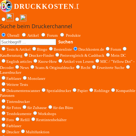
Suche beim Druckerchannel
Überall
Artikel
Forum
Produkte
Suchen
Tests & Artikel
Bingo
Bestenliste
Druckkosten.de
Forum
Kaufberatung
Drucker-Finder
Preisvergleich & Cashback
Mein DC
English articles
Know-How
Artikel von Lesern
MIC / "Yellow Dot" -
Decoder
News
Scans & Originaldrucke
Recht
Erweiterte Suche
Laserdrucker
Farblaser
Monolaser
Weitere Tests
Dokumentenscanner
Spezialdrucker
Papier
Rohlinge
Kompatible
Patronen
Tintendrucker
für Fotos
für Zuhause
für das Büro
Testdokumente
Workshops
Foto
Refill
Resttintenbehälter
Farblaser
Drucker
Multifunktion