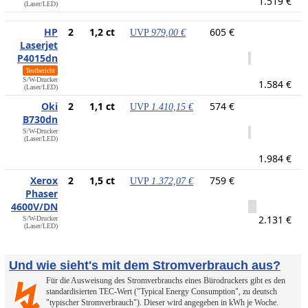
1.519 €
(Laser/LED)
HP
2
1,2 ct
605 €
UVP
979,00 €
Laserjet
P4015dn
Testbericht
S/W-Drucker
1.584 €
(Laser/LED)
Oki
2
1,1 ct
574 €
UVP
1.410,15 €
B730dn
S/W-Drucker
(Laser/LED)
1.984 €
Xerox
2
1,5 ct
759 €
UVP
1.372,07 €
Phaser
4600V/DN
2.131 €
S/W-Drucker
(Laser/LED)
Und wie sieht's mit dem Stromverbrauch aus?
Für die Ausweisung des Stromverbrauchs eines Bürodruckers gibt es den
↯
standardisierten TEC-Wert ("Typical Energy Consumption", zu deutsch
"typischer Stromverbrauch"). Dieser wird angegeben in kWh je Woche.