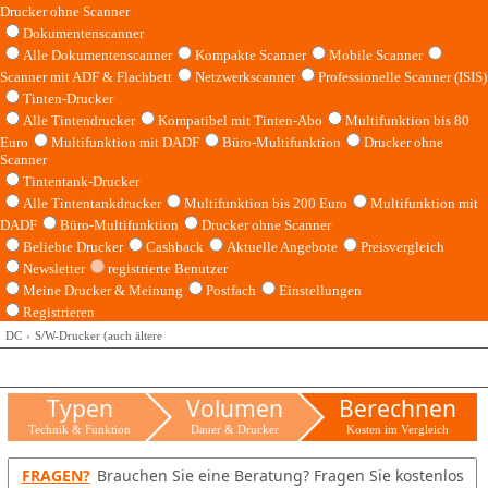
Drucker ohne Scanner
Dokumentenscanner
Alle Dokumentenscanner
Kompakte Scanner
Mobile Scanner
Scanner mit ADF & Flachbett
Netzwerkscanner
Professionelle Scanner (ISIS)
Tinten-Drucker
Alle Tintendrucker
Kompatibel mit Tinten-Abo
Multifunktion bis 80
Euro
Multifunktion mit DADF
Büro-Multifunktion
Drucker ohne
Scanner
Tintentank-Drucker
Alle Tintentankdrucker
Multifunktion bis 200 Euro
Multifunktion mit
DADF
Büro-Multifunktion
Drucker ohne Scanner
Beliebte Drucker
Cashback
Aktuelle Angebote
Preisvergleich
Newsletter
registrierte Benutzer
Meine Drucker & Meinung
Postfach
Einstellungen
Registrieren
DC
S/W-Drucker (auch ältere
Typen
Volumen
Berechnen
Technik & Funktion
Dauer & Drucker
Kosten im Vergleich
FRAGEN?
Brauchen Sie eine Beratung? Fragen Sie kostenlos