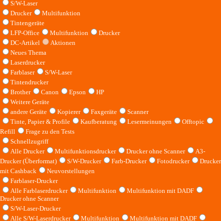
S/W-Laser
Drucker
Multifunktion
Tintengeräte
LFP-Office
Multifunktion
Drucker
DC-Artikel
Aktionen
Neues Thema
Laserdrucker
Farblaser
S/W-Laser
Tintendrucker
Brother
Canon
Epson
HP
Weitere Geräte
andere Geräte
Kopierer
Faxgeräte
Scanner
Tinte, Papier & Profile
Kaufberatung
Lesermeinungen
Offtopic
Refill
Frage zu den Tests
Schnellzugriff
Alle Drucker
Multifunktionsdrucker
Drucker ohne Scanner
A3-
Drucker (Überformat)
S/W-Drucker
Farb-Drucker
Fotodrucker
Drucker
mit Cashback
Neuvorstellungen
Farblaser-Drucker
Alle Farblaserdrucker
Multifunktion
Multifunktion mit DADF
Drucker ohne Scanner
S/W-Laser-Drucker
Alle S/W-Laserdrucker
Multifunktion
Multifunktion mit DADF