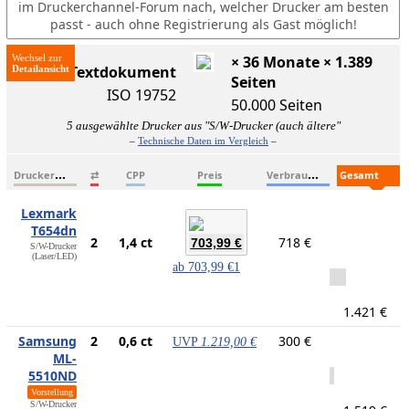
im Druckerchannel-Forum nach, welcher Drucker am besten
passt - auch ohne Registrierung als Gast möglich!
Wechsel zur
× 36 Monate × 1.389
ISO-Textdokument
Seiten
ISO 19752
50.000 Seiten
5 ausgewählte Drucker aus "S/W-Drucker (auch ältere"
–
Technische Daten im Vergleich
–
D
ruckername
V
erbrauchsmaterialien
G
esamtkosten
⇄
CPP
Preis
Lexmark
T654dn
2
1,4 ct
718 €
703,99 €
S/W-Drucker
(Laser/LED)
ab
703,99 €
1
1.421 €
Samsung
2
0,6 ct
300 €
UVP
1.219,00 €
ML-
5510ND
Vorstellung
S/W-Drucker