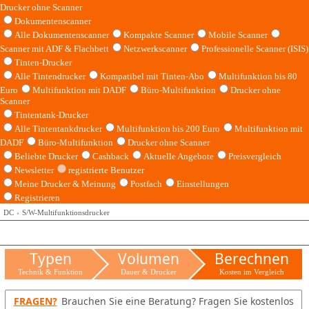
Drucker ohne Scanner
Dokumentenscanner
Alle Dokumentenscanner
Kompakte Scanner
Mobile Scanner
Scanner mit ADF & Flachbett
Netzwerkscanner
Professionelle Scanner (ISIS)
Tinten-Drucker
Alle Tintendrucker
Kompatibel mit Tinten-Abo
Multifunktion bis 80
Euro
Multifunktion mit DADF
Büro-Multifunktion
Drucker ohne
Scanner
Tintentank-Drucker
Alle Tintentankdrucker
Multifunktion bis 200 Euro
Multifunktion mit
DADF
Büro-Multifunktion
Drucker ohne Scanner
Beliebte Drucker
Cashback
Aktuelle Angebote
Preisvergleich
Newsletter
registrierte Benutzer
Meine Drucker & Meinung
Postfach
Einstellungen
Registrieren
DC
S/W-Multifunktionsdrucker
Typen
Volumen
Berechnen
Technik & Funktion
Dauer & Drucker
Kosten im Vergleich
FRAGEN?
Brauchen Sie eine Beratung? Fragen Sie kostenlos