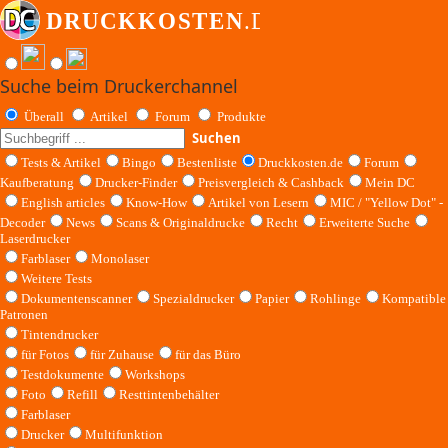
Suche beim Druckerchannel
Überall
Artikel
Forum
Produkte
Suchen
Tests & Artikel
Bingo
Bestenliste
Druckkosten.de
Forum
Kaufberatung
Drucker-Finder
Preisvergleich & Cashback
Mein DC
English articles
Know-How
Artikel von Lesern
MIC / "Yellow Dot" -
Decoder
News
Scans & Originaldrucke
Recht
Erweiterte Suche
Laserdrucker
Farblaser
Monolaser
Weitere Tests
Dokumentenscanner
Spezialdrucker
Papier
Rohlinge
Kompatible
Patronen
Tintendrucker
für Fotos
für Zuhause
für das Büro
Testdokumente
Workshops
Foto
Refill
Resttintenbehälter
Farblaser
Drucker
Multifunktion