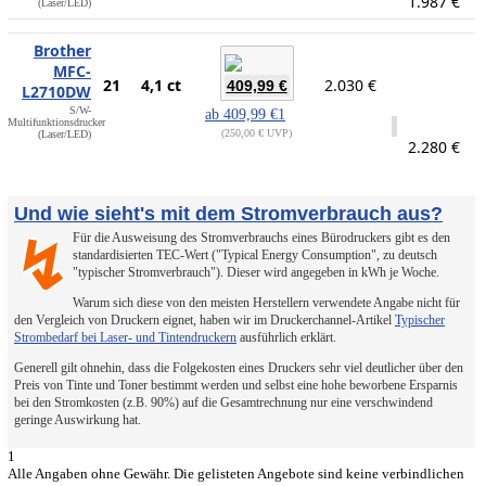
1.987 €
(Laser/LED)
Brother
MFC-
21
4,1 ct
2.030 €
409,99 €
L2710DW
S/W-
ab
409,99 €
1
Multifunktionsdrucker
250,00 € UVP
(Laser/LED)
2.280 €
Und wie sieht's mit dem Stromverbrauch aus?
Für die Ausweisung des Stromverbrauchs eines Bürodruckers gibt es den
↯
standardisierten TEC-Wert ("Typical Energy Consumption", zu deutsch
"typischer Stromverbrauch"). Dieser wird angegeben in kWh je Woche.
Warum sich diese von den meisten Herstellern verwendete Angabe nicht für
den Vergleich von Druckern eignet, haben wir im Druckerchannel-Artikel
Typischer
Strombedarf bei Laser- und Tintendruckern
ausführlich erklärt.
Generell gilt ohnehin, dass die Folgekosten eines Druckers sehr viel deutlicher über den
Preis von Tinte und Toner bestimmt werden und selbst eine hohe beworbene Ersparnis
bei den Stromkosten (z.B. 90%) auf die Gesamtrechnung nur eine verschwindend
geringe Auswirkung hat.
1
Alle Angaben ohne Gewähr. Die gelisteten Angebote sind keine verbindlichen