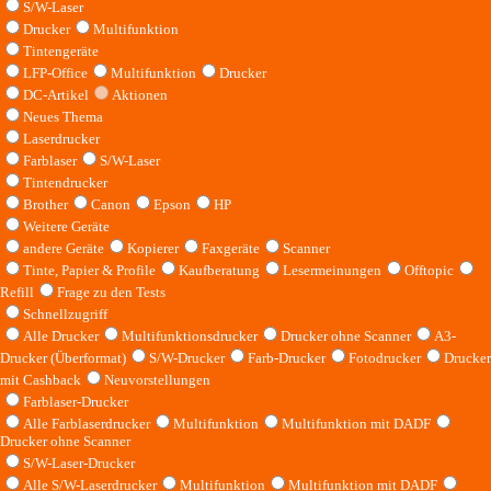
S/W-Laser
Drucker
Multifunktion
Tintengeräte
LFP-Office
Multifunktion
Drucker
DC-Artikel
Aktionen
Neues Thema
Laserdrucker
Farblaser
S/W-Laser
Tintendrucker
Brother
Canon
Epson
HP
Weitere Geräte
andere Geräte
Kopierer
Faxgeräte
Scanner
Tinte, Papier & Profile
Kaufberatung
Lesermeinungen
Offtopic
Refill
Frage zu den Tests
Schnellzugriff
Alle Drucker
Multifunktionsdrucker
Drucker ohne Scanner
A3-
Drucker (Überformat)
S/W-Drucker
Farb-Drucker
Fotodrucker
Drucker
mit Cashback
Neuvorstellungen
Farblaser-Drucker
Alle Farblaserdrucker
Multifunktion
Multifunktion mit DADF
Drucker ohne Scanner
S/W-Laser-Drucker
Alle S/W-Laserdrucker
Multifunktion
Multifunktion mit DADF