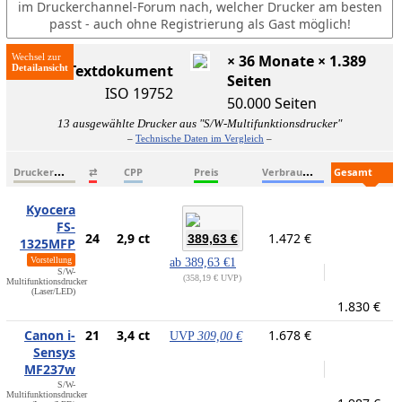
im Druckerchannel-Forum nach, welcher Drucker am besten
passt - auch ohne Registrierung als Gast möglich!
Wechsel zur
× 36 Monate × 1.389
ISO-Textdokument
Seiten
ISO 19752
50.000 Seiten
13 ausgewählte Drucker aus "S/W-Multifunktionsdrucker"
–
Technische Daten im Vergleich
–
D
ruckername
V
erbrauchsmaterialien
G
esamtkosten
⇄
CPP
Preis
Kyocera
FS-
24
2,9 ct
1.472 €
389,63 €
1325MFP
Vorstellung
ab
389,63 €
1
S/W-
358,19 € UVP
Multifunktionsdrucker
(Laser/LED)
1.830 €
Canon i-
21
3,4 ct
1.678 €
UVP
309,00 €
Sensys
MF237w
S/W-
Multifunktionsdrucker