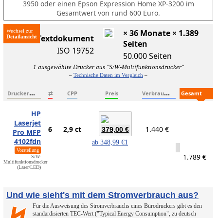
3950 oder einen Epson Expression Home XP-3200 im
Gesamtwert von rund 600 Euro.
Wechsel zur
× 36 Monate × 1.389
ISO-Textdokument
Seiten
ISO 19752
50.000 Seiten
1 ausgewählte Drucker aus "S/W-Multifunktionsdrucker"
–
Technische Daten im Vergleich
–
D
ruckername
V
erbrauchsmaterialien
G
esamtkosten
⇄
CPP
Preis
HP
Laserjet
6
2,9 ct
1.440 €
379,00 €
Pro MFP
4102fdn
ab
348,99 €
1
Vorstellung
1.789 €
S/W-
Multifunktionsdrucker
(Laser/LED)
Und wie sieht's mit dem Stromverbrauch aus?
Für die Ausweisung des Stromverbrauchs eines Bürodruckers gibt es den
standardisierten TEC-Wert ("Typical Energy Consumption", zu deutsch