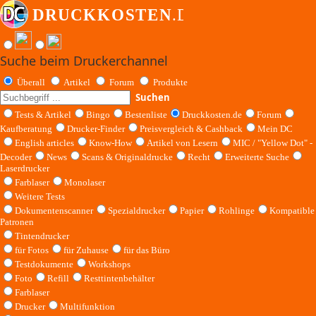
Suche beim Druckerchannel
Überall
Artikel
Forum
Produkte
Suchen
Tests & Artikel
Bingo
Bestenliste
Druckkosten.de
Forum
Kaufberatung
Drucker-Finder
Preisvergleich & Cashback
Mein DC
English articles
Know-How
Artikel von Lesern
MIC / "Yellow Dot" -
Decoder
News
Scans & Originaldrucke
Recht
Erweiterte Suche
Laserdrucker
Farblaser
Monolaser
Weitere Tests
Dokumentenscanner
Spezialdrucker
Papier
Rohlinge
Kompatible
Patronen
Tintendrucker
für Fotos
für Zuhause
für das Büro
Testdokumente
Workshops
Foto
Refill
Resttintenbehälter
Farblaser
Drucker
Multifunktion