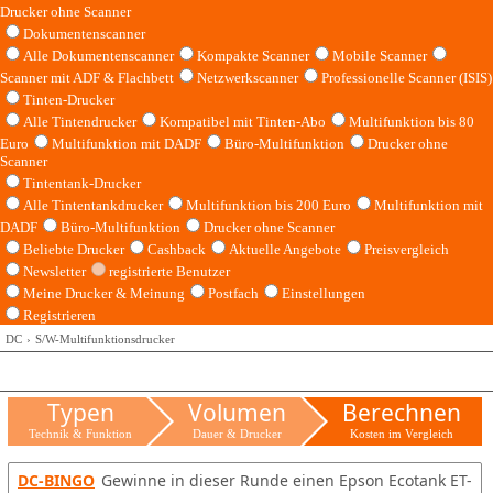
Drucker ohne Scanner
Dokumentenscanner
Alle Dokumentenscanner
Kompakte Scanner
Mobile Scanner
Scanner mit ADF & Flachbett
Netzwerkscanner
Professionelle Scanner (ISIS)
Tinten-Drucker
Alle Tintendrucker
Kompatibel mit Tinten-Abo
Multifunktion bis 80
Euro
Multifunktion mit DADF
Büro-Multifunktion
Drucker ohne
Scanner
Tintentank-Drucker
Alle Tintentankdrucker
Multifunktion bis 200 Euro
Multifunktion mit
DADF
Büro-Multifunktion
Drucker ohne Scanner
Beliebte Drucker
Cashback
Aktuelle Angebote
Preisvergleich
Newsletter
registrierte Benutzer
Meine Drucker & Meinung
Postfach
Einstellungen
Registrieren
DC
S/W-Multifunktionsdrucker
Typen
Volumen
Berechnen
Technik & Funktion
Dauer & Drucker
Kosten im Vergleich
DC-BINGO
Gewinne in dieser Runde einen Epson Ecotank ET-