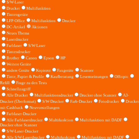
S/W-Laser
Drucker
Multifunktion
Tintengeräte
LFP-Office
Multifunktion
Drucker
DC-Artikel
Aktionen
Neues Thema
Laserdrucker
Farblaser
S/W-Laser
Tintendrucker
Brother
Canon
Epson
HP
Weitere Geräte
andere Geräte
Kopierer
Faxgeräte
Scanner
Tinte, Papier & Profile
Kaufberatung
Lesermeinungen
Offtopic
Refill
Frage zu den Tests
Schnellzugriff
Alle Drucker
Multifunktionsdrucker
Drucker ohne Scanner
A3-
Drucker (Überformat)
S/W-Drucker
Farb-Drucker
Fotodrucker
Drucker
mit Cashback
Neuvorstellungen
Farblaser-Drucker
Alle Farblaserdrucker
Multifunktion
Multifunktion mit DADF
Drucker ohne Scanner
S/W-Laser-Drucker
Alle S/W-Laserdrucker
Multifunktion
Multifunktion mit DADF